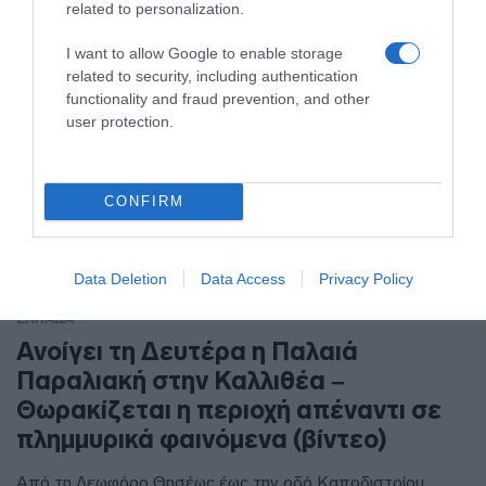
related to personalization.
I want to allow Google to enable storage
related to security, including authentication
functionality and fraud prevention, and other
user protection.
CONFIRM
Data Deletion
Data Access
Privacy Policy
ΕΛΛΑΔΑ
Ανοίγει τη Δευτέρα η Παλαιά
Παραλιακή στην Καλλιθέα –
Θωρακίζεται η περιοχή απέναντι σε
πλημμυρικά φαινόμενα (βίντεο)
Από τη Λεωφόρο Θησέως έως την οδό Καποδιστρίου