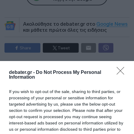
Ακολούθησε το debater.gr στο
Google News
και μάθετε πρώτοι όλες τις ειδήσεις
Share
Tweet
ΑΠΑΝΤΗΣΕΙΣ ΠΑΝΕΛΛΗΝΙΩΝ
debater.gr -
Do Not Process My Personal
ΘΕΜΑΤΑ ΠΑΝΕΛΛΗΝΙΩΝ
ΠΑΝΕΛΛΑΔΙΚΕΣ 2023
Information
ΠΑΝΕΛΛΑΔΙΚΕΣ ΕΞΕΤΑΣΕΙΣ
ΠΑΝΕΛΛΗΝΙΕΣ 2023
ΠΑΝΕΛΛΗΝΙΕΣ ΕΞΕΤΑΣΕΙΣ
If you wish to opt-out of the sale, sharing to third parties, or
processing of your personal or sensitive information for
ΔΙΑΦΗΜΙΣΗ
targeted advertising by us, please use the below opt-out
section to confirm your selection. Please note that after your
opt-out request is processed you may continue seeing
interest-based ads based on personal information utilized by
us or personal information disclosed to third parties prior to