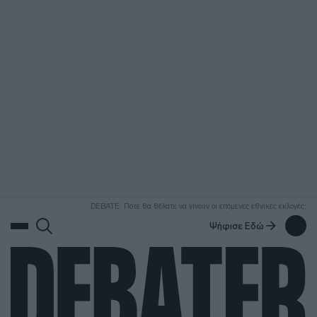
ΑΝΑΖΗΤΗΣΗ
DEBATE: Πότε θα θέλατε να γίνουν οι επόμενες εθνικές εκλογές;
Ψήφισε Εδώ