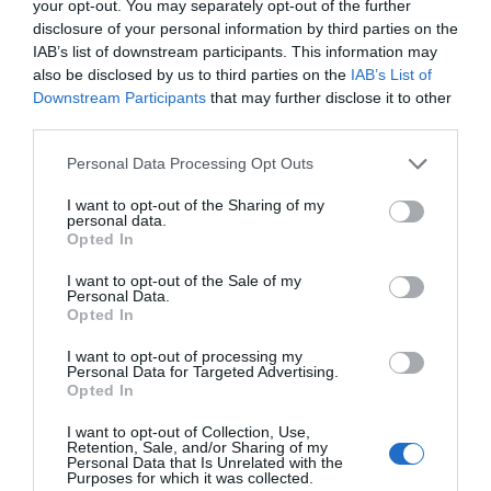
your opt-out. You may separately opt-out of the further
disclosure of your personal information by third parties on the
IAB’s list of downstream participants. This information may
also be disclosed by us to third parties on the
IAB’s List of
Downstream Participants
that may further disclose it to other
third parties.
Please note that this website/app uses one or more Google
Personal Data Processing Opt Outs
ΣΧΟΛΙΑ
services and may gather and store information including but
not limited to your visit or usage behaviour. You may click to
I want to opt-out of the Sharing of my
personal data.
grant or deny consent to Google and its third-party tags to
Opted In
use your data for below specified purposes in below Google
consent section.
I want to opt-out of the Sale of my
Personal Data.
Opted In
I want to opt-out of processing my
Personal Data for Targeted Advertising.
Opted In
I want to opt-out of Collection, Use,
Retention, Sale, and/or Sharing of my
Personal Data that Is Unrelated with the
Purposes for which it was collected.