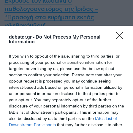
Έκρουσε τον κώδωνα ο
παθολογοανατόμος της Ίριδας –
“Προσοχή στα ευρήματα εκτός
φλεβοκόμβου”
debater.gr -
Do Not Process My Personal
ΔΙΑΦΗΜΙΣΗ
Information
If you wish to opt-out of the sale, sharing to third parties, or
processing of your personal or sensitive information for
targeted advertising by us, please use the below opt-out
section to confirm your selection. Please note that after your
opt-out request is processed you may continue seeing
interest-based ads based on personal information utilized by
us or personal information disclosed to third parties prior to
your opt-out. You may separately opt-out of the further
disclosure of your personal information by third parties on the
IAB’s list of downstream participants. This information may
also be disclosed by us to third parties on the
IAB’s List of
Δυσοίωνη πρόβλεψη Μπλίνκεν για τον
Downstream Participants
that may further disclose it to other
πόλεμο στην Ουκρανία – “Θα μπορούσε να
third parties.