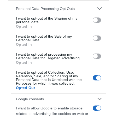
διαρκέσει μέχρι το τέλος του 2022”
Please note that this website/app uses one or more Google
Personal Data Processing Opt Outs
services and may gather and store information including but
not limited to your visit or usage behaviour. You may click to
I want to opt-out of the Sharing of my
Προσθήκη ως προτεινόμενη
personal data.
grant or deny consent to Google and its third-party tags to
πηγή στην Google
Opted In
use your data for below specified purposes in below Google
consent section.
I want to opt-out of the Sale of my
Personal Data.
Opted In
Ακολούθησε το debater.gr στο
Google News
και μάθετε πρώτοι όλες τις ειδήσεις
I want to opt-out of processing my
Personal Data for Targeted Advertising.
Opted In
Share
Tweet
I want to opt-out of Collection, Use,
Retention, Sale, and/or Sharing of my
Personal Data that Is Unrelated with the
ΔΙΚΗ ΧΡΥΣΗΣ ΑΥΓΗΣ
ΕΙΔΗΣΕΙΣ
ΧΡΥΣΗ ΑΥΓΗ
Purposes for which it was collected.
Opted Out
ΔΙΑΦΗΜΙΣΗ
Google consents
I want to allow Google to enable storage
related to advertising like cookies on web or