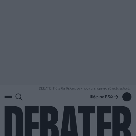
ΑΝΑΖΗΤΗΣΗ
DEBATE: Πότε θα θέλατε να γίνουν οι επόμενες εθνικές εκλογές;
Ψήφισε Εδώ