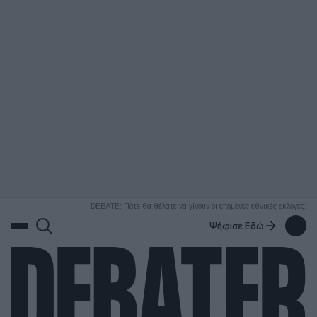
ΑΝΑΖΗΤΗΣΗ
DEBATE: Πότε θα θέλατε να γίνουν οι επόμενες εθνικές εκλογές;
Ψήφισε Εδώ