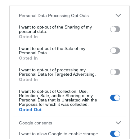
third parties.
Προεκλογική σύγκρουση στη Βουλή -Στο
Please note that this website/app uses one or more Google
Personal Data Processing Opt Outs
επίκεντρο η ακρίβεια και η καθημερινότητα
services and may gather and store information including but
not limited to your visit or usage behaviour. You may click to
I want to opt-out of the Sharing of my
personal data.
Χαλκίδα: Στον ανακριτή σήμερα οι
grant or deny consent to Google and its third-party tags to
Opted In
use your data for below specified purposes in below Google
συλληφθέντες εφοριακοί -Πού γίνονταν
consent section.
I want to opt-out of the Sale of my
οι παράνομες δοσοληψίες
Personal Data.
Opted In
I want to opt-out of processing my
Προσθήκη ως προτεινόμενη
Personal Data for Targeted Advertising.
πηγή στην Google
Opted In
I want to opt-out of Collection, Use,
Retention, Sale, and/or Sharing of my
Personal Data that Is Unrelated with the
Ακολούθησε το debater.gr στο
Google News
Purposes for which it was collected.
και μάθετε πρώτοι όλες τις ειδήσεις
Opted Out
Google consents
Share
Tweet
I want to allow Google to enable storage