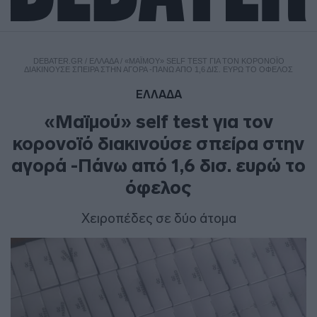
DEBATER.GR
/
ΕΛΛΑΔΑ
/
«ΜΑΪΜΟΎ» SELF TEST ΓΙΑ ΤΟΝ ΚΟΡΟΝΟΪΌ
ΔΙΑΚΙΝΟΎΣΕ ΣΠΕΊΡΑ ΣΤΗΝ ΑΓΟΡΆ -ΠΆΝΩ ΑΠΌ 1,6 ΔΙΣ. ΕΥΡΏ ΤΟ ΌΦΕΛΟΣ
ΕΛΛΑΔΑ
«Μαϊμού» self test για τον
κορονοϊό διακινούσε σπείρα στην
αγορά -Πάνω από 1,6 δισ. ευρώ το
όφελος
Χειροπέδες σε δύο άτομα