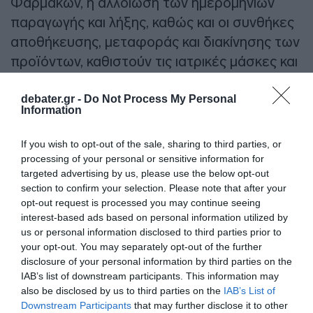
Φαρμάκων, η αλλοίωση των ημερομηνιών
παραγωγής και λήξης, καθώς και οι συνθήκες
αποθήκευσης, μεταφοράς και διακίνησης των
προϊόντων, καθιστούν τις ιατρικές μάσκες και
τα αυτοδιαγνωστικά τεστ επικίνδυνα για τη
δημόσια υγεία.
debater.gr -
Do Not Process My Personal
Information
Το παράνομο οικονομικό όφελος που θα
If you wish to opt-out of the sale, sharing to third parties, or
αποκόμιζαν από την πώληση των
processing of your personal or sensitive information for
κατασχεθέντων τεστ και μασκών προστασίας
targeted advertising by us, please use the below opt-out
section to confirm your selection. Please note that after your
υπολογίζεται ότι ξεπερνά το ποσό των
opt-out request is processed you may continue seeing
-1.601.000- ευρώ.
interest-based ads based on personal information utilized by
us or personal information disclosed to third parties prior to
Οι συλληφθέντες οδηγήθηκαν στην αρμόδια
your opt-out. You may separately opt-out of the further
disclosure of your personal information by third parties on the
εισαγγελική Αρχή».
IAB’s list of downstream participants. This information may
also be disclosed by us to third parties on the
IAB’s List of
Ειδήσεις σήμερα
:
Downstream Participants
that may further disclose it to other