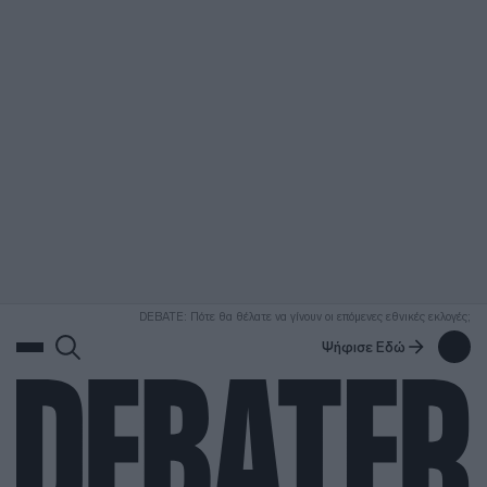
ΑΝΑΖΗΤΗΣΗ
DEBATE: Πότε θα θέλατε να γίνουν οι επόμενες εθνικές εκλογές;
Ψήφισε Εδώ