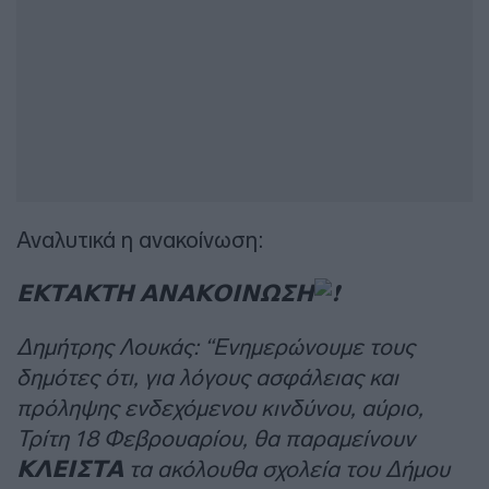
Αναλυτικά η ανακοίνωση:
𝝚𝝟𝝩𝝖𝝟𝝩𝝜 𝝖𝝢𝝖𝝟𝝤𝝞𝝢𝝮𝝨𝝜
Δημήτρης Λουκάς: “Ενημερώνουμε τους
δημότες ότι, για λόγους ασφάλειας και
πρόληψης ενδεχόμενου κινδύνου, αύριο,
Τρίτη 18 Φεβρουαρίου, θα παραμείνουν
𝝟𝝠𝝚𝝞𝝨𝝩𝝖 τα ακόλουθα σχολεία του Δήμου