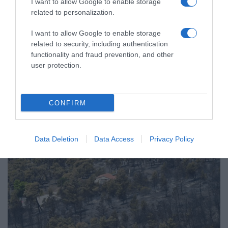
I want to allow Google to enable storage
related to personalization.
ΕΛΛΑΔΑ
I want to allow Google to enable storage
Δύο συλλήψεις για τις πυρκαγιές σε
related to security, including authentication
Σκύρο και Λακωνία – Προκλήθηκαν
functionality and fraud prevention, and other
user protection.
από γεννήτρια και ψησταριά
Οι Αρχές πέρασαν χειροπέδες σε 63χρονη και 71χρονο
CONFIRM
Data Deletion
Data Access
Privacy Policy