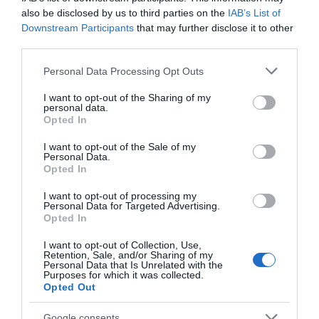
also be disclosed by us to third parties on the
IAB’s List of
Οι Queens Of The Stone Age
Downstream Participants
that may further disclose it to other
δημιούργησαν τηλεφωνική γραμμή…
third parties.
παραπόνων για τους θαυμαστές τους
Please note that this website/app uses one or more Google
Personal Data Processing Opt Outs
Ανοίγει τη Δευτέρα η Παλαιά Παραλιακή
services and may gather and store information including but
not limited to your visit or usage behaviour. You may click to
I want to opt-out of the Sharing of my
στην Καλλιθέα – Θωρακίζεται η περιοχή
personal data.
grant or deny consent to Google and its third-party tags to
απέναντι σε πλημμυρικά φαινόμενα
Opted In
use your data for below specified purposes in below Google
(βίντεο)
consent section.
I want to opt-out of the Sale of my
Personal Data.
Υπογράφηκε η σύμβαση για τα συστήματα
Opted In
αεροναυτιλίας στο νέο Διεθνές
I want to opt-out of processing my
Αεροδρόμιο Ηρακλείου – Αναμένεται να
Personal Data for Targeted Advertising.
τεθεί σε λειτουργία τον Νοέμβριο του
Opted In
2028
I want to opt-out of Collection, Use,
Retention, Sale, and/or Sharing of my
Χατζηδάκης: “Άκυρες από 1η Οκτωβρίου οι
Personal Data that Is Unrelated with the
Purposes for which it was collected.
εγκύκλιοι που δεν αναρτώνται –
Opted Out
Υποχρεωτική η δημοσίευσή τους στις
Google consents