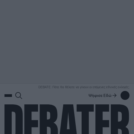
ΑΝΑΖΗΤΗΣΗ
DEBATE: Πότε θα θέλατε να γίνουν οι επόμενες εθνικές εκλογές;
Ψήφισε Εδώ