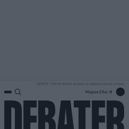
ΑΝΑΖΗΤΗΣΗ
DEBATE: Πότε θα θέλατε να γίνουν οι επόμενες εθνικές εκλογές;
Ψήφισε Εδώ