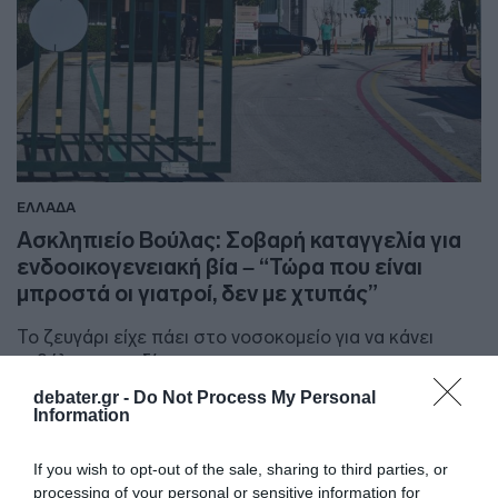
ΕΛΛΑΔΑ
Ασκληπιείο Βούλας: Σοβαρή καταγγελία για
ενδοοικογενειακή βία – “Τώρα που είναι
μπροστά οι γιατροί, δεν με χτυπάς”
Το ζευγάρι είχε πάει στο νοσοκομείο για να κάνει
εμβόλιο το παιδί του
debater.gr -
Do Not Process My Personal
17.03.2026 - 14:19
Information
If you wish to opt-out of the sale, sharing to third parties, or
processing of your personal or sensitive information for