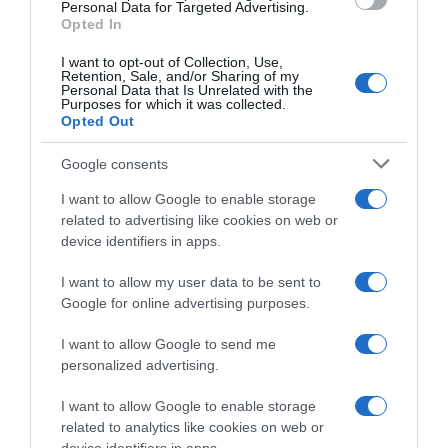
Personal Data for Targeted Advertising.
Opted In
I want to opt-out of Collection, Use,
Retention, Sale, and/or Sharing of my
Personal Data that Is Unrelated with the
Purposes for which it was collected.
Opted Out
Google consents
I want to allow Google to enable storage
related to advertising like cookies on web or
device identifiers in apps.
I want to allow my user data to be sent to
Google for online advertising purposes.
ΕΛΛΑΔΑ
Τροχαίο στη Λεωφόρο Ποσειδώνος: Νεκρός
I want to allow Google to send me
ο ένας εκ των 4 τραυματιών
personalized advertising.
Σε σταθερή κατάσταση ο 19χρονος δίδυμος αδερφός
I want to allow Google to enable storage
του
related to analytics like cookies on web or