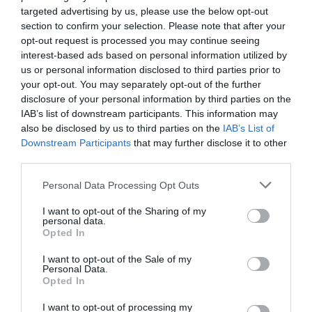
targeted advertising by us, please use the below opt-out
section to confirm your selection. Please note that after your
opt-out request is processed you may continue seeing
interest-based ads based on personal information utilized by
us or personal information disclosed to third parties prior to
your opt-out. You may separately opt-out of the further
disclosure of your personal information by third parties on the
IAB’s list of downstream participants. This information may
also be disclosed by us to third parties on the
IAB’s List of
Downstream Participants
that may further disclose it to other
third parties.
ΕΛΛΑΔΑ
Please note that this website/app uses one or more Google
Personal Data Processing Opt Outs
services and may gather and store information including but
Ανακαινίστηκε το φυσικοθεραπευτήριο του
not limited to your visit or usage behaviour. You may click to
I want to opt-out of the Sharing of my
Ασκληπειού Βούλας – Δείτε φωτογραφίες
personal data.
grant or deny consent to Google and its third-party tags to
Opted In
use your data for below specified purposes in below Google
Σύγχρονες εγκαταστάσεις μετά από εκτεταμένες
consent section.
παρεμβάσεις
I want to opt-out of the Sale of my
Personal Data.
Opted In
14.01.2026 - 09:27
I want to opt-out of processing my