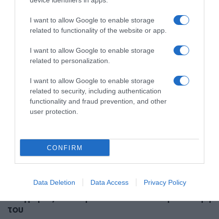
device identifiers in apps.
13.05.2025 - 18:32
I want to allow Google to enable storage
related to functionality of the website or app.
I want to allow Google to enable storage
related to personalization.
I want to allow Google to enable storage
related to security, including authentication
functionality and fraud prevention, and other
user protection.
CONFIRM
ΕΛΛΑΔΑ
Data Deletion
Data Access
Privacy Policy
Πανικός στο Ασκληπιείο Βούλας: Γνωστός
δικηγόρος απείλησε να σκοτώσει την αδελφή
του