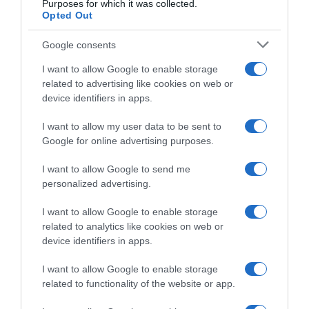
Purposes for which it was collected.
Opted Out
Google consents
I want to allow Google to enable storage
related to advertising like cookies on web or
device identifiers in apps.
Προσθήκη ως προτεινόμενη
πηγή στην Google
I want to allow my user data to be sent to
Google for online advertising purposes.
I want to allow Google to send me
Ακολούθησε το debater.gr στο
Google News
personalized advertising.
και μάθετε πρώτοι όλες τις ειδήσεις
I want to allow Google to enable storage
related to analytics like cookies on web or
Share
Tweet
device identifiers in apps.
ΗΣΑΠ
ΝΕΡΑΝΤΖΙΩΤΙΣΣΑ
I want to allow Google to enable storage
related to functionality of the website or app.
ΔΙΑΦΗΜΙΣΗ