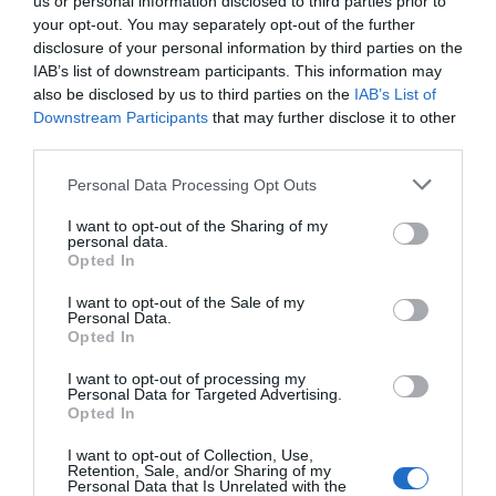
us or personal information disclosed to third parties prior to
your opt-out. You may separately opt-out of the further
disclosure of your personal information by third parties on the
Ειδήσεις σήμερα
:
IAB’s list of downstream participants. This information may
also be disclosed by us to third parties on the
IAB’s List of
Δράμα: Στο “μικροσκόπιο” το βίντεο με τις
Downstream Participants
that may further disclose it to other
third parties.
τελευταίες στιγμές του ορειβάτη – Τι
κατέγραψε πριν πέσει στη χαράδρα
Please note that this website/app uses one or more Google
Personal Data Processing Opt Outs
services and may gather and store information including but
not limited to your visit or usage behaviour. You may click to
I want to opt-out of the Sharing of my
Άγιος Παντελεήμονας: Νεκρός 35χρονος
personal data.
grant or deny consent to Google and its third-party tags to
Αφγανός από αιχμηρό αντικείμενο –
Opted In
use your data for below specified purposes in below Google
Συνελήφθη ο Ιρανός συγκάτοικός του
consent section.
I want to opt-out of the Sale of my
Personal Data.
Opted In
ΔΙΑΦΗΜΙΣΗ
I want to opt-out of processing my
Personal Data for Targeted Advertising.
Opted In
I want to opt-out of Collection, Use,
Retention, Sale, and/or Sharing of my
Personal Data that Is Unrelated with the