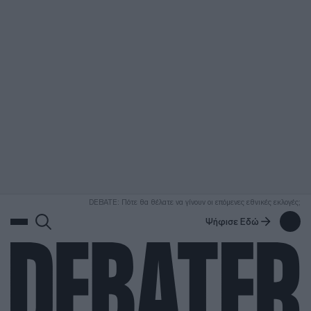
ΑΝΑΖΗΤΗΣΗ
DEBATE: Πότε θα θέλατε να γίνουν οι επόμενες εθνικές εκλογές;
Ψήφισε Εδώ