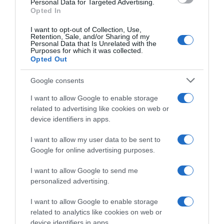
Personal Data for Targeted Advertising.
Opted In
I want to opt-out of Collection, Use,
Retention, Sale, and/or Sharing of my
Personal Data that Is Unrelated with the
Purposes for which it was collected.
Opted Out
Google consents
I want to allow Google to enable storage
related to advertising like cookies on web or
“Το νομοσχέδιο προβλέπει ότι οι αστυνομικοί
device identifiers in apps.
θα μπουν μέσα από τα τέλη Σεπτεμβρίου του
I want to allow my user data to be sent to
2021. Θα προσληφθούν, θα εκπαιδευτούν και
Google for online advertising purposes.
μετά θα μπουν”,
πρόσθεσε.
I want to allow Google to send me
ΔΙΑΦΗΜΙΣΗ
personalized advertising.
I want to allow Google to enable storage
related to analytics like cookies on web or
device identifiers in apps.