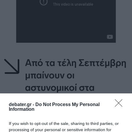
Από τα τέλη Σεπτέμβρη
μπαίνουν οι
αστυνομικοί στα
Πανεπιστήμια
debater.gr -
Do Not Process My Personal
Information
Αναφερόμενος στις κινητοποιήσεις που
If you wish to opt-out of the sale, sharing to third parties, or
γίνονται σε διάφορα πανεπιστήμια της
processing of your personal or sensitive information for