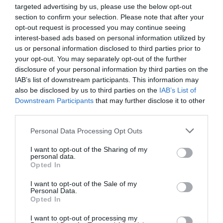
targeted advertising by us, please use the below opt-out
χώρας, ο Υφυπουργός Παιδείας, Άγγελος
section to confirm your selection. Please note that after your
Συρίγος, κ. Συρίγος, επεσήμανε:
“Ξεκίνησε
opt-out request is processed you may continue seeing
από το Μετσόβιο και συνεχίστηκε στο
interest-based ads based on personal information utilized by
us or personal information disclosed to third parties prior to
Αριστοτέλειο, μετά στο πανεπιστήμιο της
your opt-out. You may separately opt-out of the further
Πάτρας, όπως και στο πανεπιστήμιο
disclosure of your personal information by third parties on the
Πειραιώς. Μια μικρή ομάδα ατόμων, κάποιοι
IAB’s list of downstream participants. This information may
also be disclosed by us to third parties on the
IAB’s List of
μπορεί να μην ήταν φοιτητές, απέκλεισαν την
Downstream Participants
that may further disclose it to other
πρόσβαση στα ιδρύματα. Είχαμε και
third parties.
καταλήψεις, στο Μετσόβιο πρέπει να έχουν
Please note that this website/app uses one or more Google
Personal Data Processing Opt Outs
γίνει κάποιες ζημιές. Αυτό γίνεται για την
services and may gather and store information including but
αστυνόμευση στα πανεπιστήμια. Είναι
not limited to your visit or usage behaviour. You may click to
I want to opt-out of the Sharing of my
personal data.
grant or deny consent to Google and its third-party tags to
επαναστατική γυμναστική αυτή, για να
Opted In
use your data for below specified purposes in below Google
κρατιόμαστε σε εγρήγορση”.
consent section.
I want to opt-out of the Sale of my
Personal Data.
Opted In
ΔΙΑΦΗΜΙΣΗ
I want to opt-out of processing my