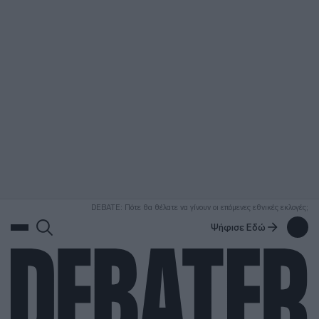
ΑΝΑΖΗΤΗΣΗ
DEBATE: Πότε θα θέλατε να γίνουν οι επόμενες εθνικές εκλογές;
Ψήφισε Εδώ