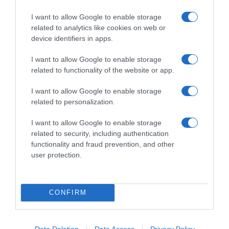
I want to allow Google to enable storage
related to analytics like cookies on web or
device identifiers in apps.
I want to allow Google to enable storage
ΕΛΛΑΔΑ
related to functionality of the website or app.
Δείτε τις προσπάθειες χελώνας να
γεννήσει σε παραλία της Ρόδου – Η
I want to allow Google to enable storage
related to personalization.
προειδοποίηση των κατοίκων (βίντεο)
I want to allow Google to enable storage
Το ζώο δεν τα κατάφερε και αναμένεται να επιστρέψει
related to security, including authentication
functionality and fraud prevention, and other
user protection.
CONFIRM
Data Deletion
Data Access
Privacy Policy