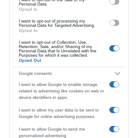
H Καίτη Γαρμπή παρουσιάζει το music
Personal Data.
video για το τραγούδι
Opted In
«Υποσυνείδητο»
I want to opt-out of processing my
Personal Data for Targeted Advertising.
Το music video εκτυλίσσεται σε ένα ξεχωριστό studio
Opted In
concept,
I want to opt-out of Collection, Use,
Retention, Sale, and/or Sharing of my
Personal Data that Is Unrelated with the
Purposes for which it was collected.
ΡΟΗ ΕΙΔΗΣΕΩΝ
Opted Out
Google consents
I want to allow Google to enable storage
related to advertising like cookies on web or
device identifiers in apps.
I want to allow my user data to be sent to
Google for online advertising purposes.
I want to allow Google to send me
personalized advertising.