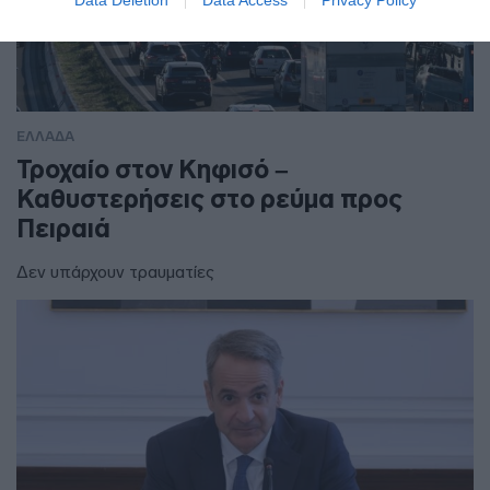
ΕΛΛΑΔΑ
Τροχαίο στον Κηφισό –
Καθυστερήσεις στο ρεύμα προς
Πειραιά
Δεν υπάρχουν τραυματίες