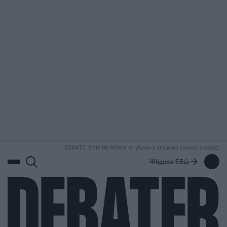
ΑΝΑΖΗΤΗΣΗ
DEBATE: Πότε θα θέλατε να γίνουν οι επόμενες εθνικές εκλογές;
Ψήφισε Εδώ