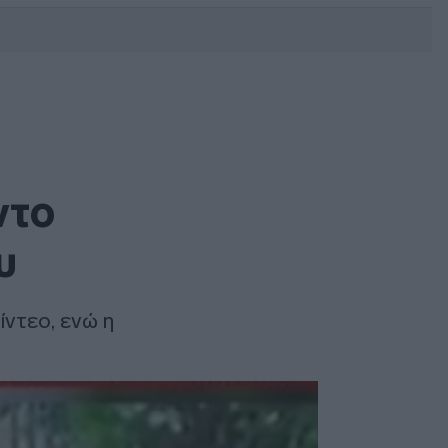
DEBATE: Πότε θα θέλατε να
γίνουν οι επόμενες εθνικές
εκλογές;
ντο
υ
ντεο, ενώ η