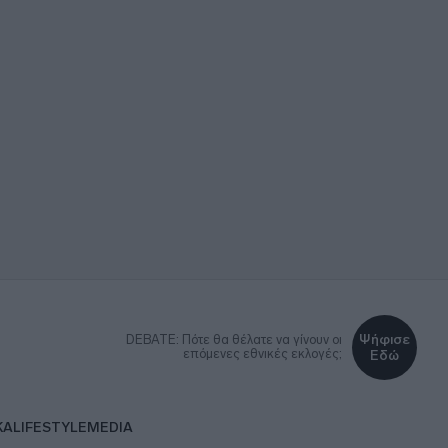
Ψήφισε
DEBATE: Πότε θα θέλατε να γίνουν οι
επόμενες εθνικές εκλογές;
Εδώ
ΚΑ
LIFESTYLE
MEDIA