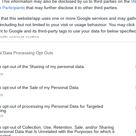
. This information may also be disclosed by us to third parties on the
IA
της εκτέλεσης και περίπου 750 μέτρα πριν
Participants
that may further disclose it to other third parties.
ν προς την παραλιακή, δίνοντας νέα
 that this website/app uses one or more Google services and may gath
ν διαδρομή που ακολούθησαν.
including but not limited to your visit or usage behaviour. You may click 
 to Google and its third-party tags to use your data for below specifi
ΙΑΦΗΜΙΣΗ
ogle consent section.
l Data Processing Opt Outs
o opt-out of the Sharing of my personal data.
In
o opt-out of the Sale of my Personal Data.
In
to opt-out of processing my Personal Data for Targeted
ing.
In
 δεύτερος εκτελεστής – ο συνοδηγός –
 και οι δύο εκτελεστές φοράνε γάντια.
o opt-out of Collection, Use, Retention, Sale, and/or Sharing
ersonal Data that Is Unrelated with the Purposes for which it
 την προσοχή των αρχών είναι ότι το
lected.