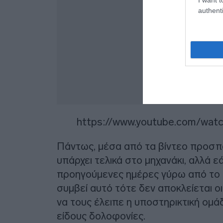
authenti
https://www.youtube.com/wa
Πάντως, μέσα από τα βίντεο προσπα
υπάρχει τελικά στο μηχανάκι, αλλά εά
προηγούμενες ημέρες γύρω από το 
συμβεί αυτό τότε δεν αποκλείεται ο
να τους έλειπε η υποστηρικτική ομά
είδους δολοφονίες.