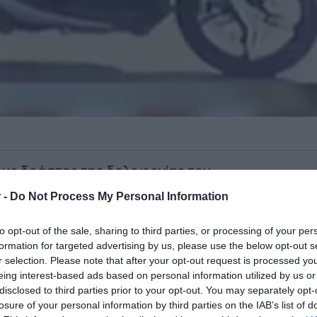
ους δράστες της δολοφονίας του
ότητα μέσα από την
τηλεόραση του
 -
Do Not Process My Personal Information
 που βρίσκονται στο μικροσκόπιο των
 καταθέσεις που έχουν ήδη ληφθεί.
to opt-out of the sale, sharing to third parties, or processing of your per
formation for targeted advertising by us, please use the below opt-out s
r selection. Please note that after your opt-out request is processed y
πληροφορίες του ΑΝΤ1, το πρώτο λεπτό
eing interest-based ads based on personal information utilized by us or
χουν πυροβολήσει τον δημοσιογράφο. Η
disclosed to third parties prior to your opt-out. You may separately opt-
που κατέγραψε τους δράστες βρίσκεται
losure of your personal information by third parties on the IAB’s list of