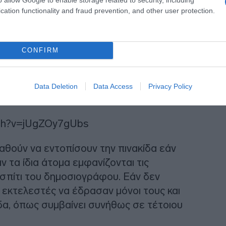
cation functionality and fraud prevention, and other user protection.
CONFIRM
Data Deletion
Data Access
Privacy Policy
tch?v=jUgZOy7gUbs
θούν να εντοπίσουν την πινακίδα εάν
ν τα ίδια άτομα εμφανίζονται τις
σπίτι του δημοσιογράφου. Εάν δεν
ι εκτελεστές να έδρασαν μόνοι τους και
δα, όπως συμβαίνει συνήθως σε τέτοιου