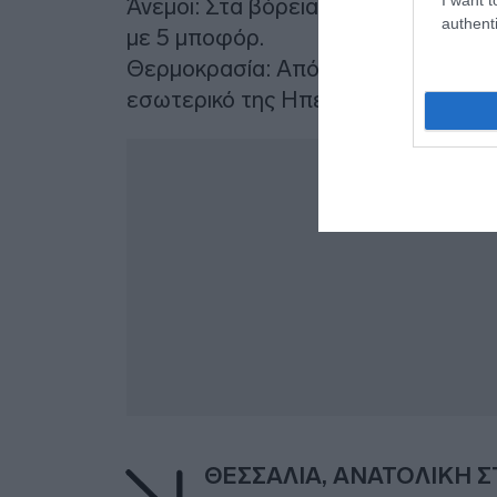
Άνεμοι: Στα βόρεια, μεταβλητοί ασθεν
authenti
με 5 μποφόρ.
Θερμοκρασία: Από 05 έως 20 και στ
εσωτερικό της Ηπείρου 4 με 5 βαθμ
ΘΕΣΣΑΛΙΑ, ΑΝΑΤΟΛΙΚΗ Σ