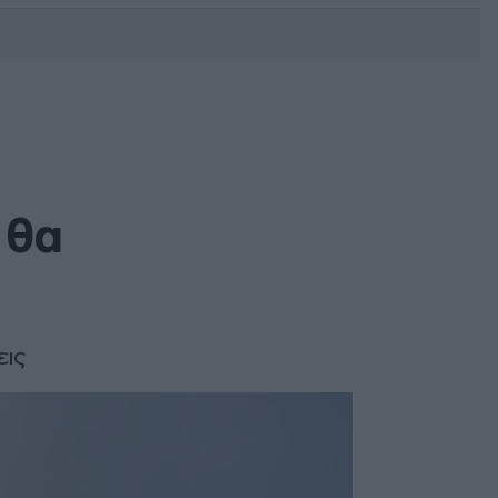
DEBATE: Πότε θα θέλατε να
γίνουν οι επόμενες εθνικές
εκλογές;
 θα
εις