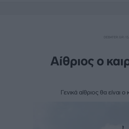
DEBATER.GR
/
Ε
Αίθριος ο και
Γενικά αίθριος θα είναι