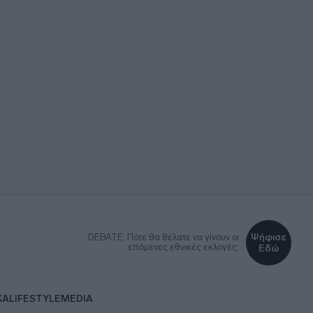
Ψήφισε
DEBATE: Πότε θα θέλατε να γίνουν οι
επόμενες εθνικές εκλογές;
Εδώ
ΚΑ
LIFESTYLE
MEDIA