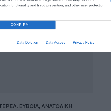
είς. Στα νότια, δυτικοί βορειοδυτικοί 4
cation functionality and fraud prevention, and other user protection.
α βόρεια έως 16 βαθμούς Κελσίου. Στο
ούς χαμηλότερη.
CONFIRM
Data Deletion
Data Access
Privacy Policy
ΤΕΡΕΑ, ΕΥΒΟΙΑ, ΑΝΑΤΟΛΙΚΗ