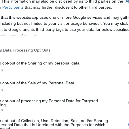
. This information may also be disclosed by us to third parties on the
IA
ΙΑΦΗΜΙΣΗ
Participants
that may further disclose it to other third parties.
 that this website/app uses one or more Google services and may gath
including but not limited to your visit or usage behaviour. You may click 
 to Google and its third-party tags to use your data for below specifi
ogle consent section.
l Data Processing Opt Outs
o opt-out of the Sharing of my personal data.
In
o opt-out of the Sale of my Personal Data.
ιόλογη μεταβολή.
In
to opt-out of processing my Personal Data for Targeted
ing.
In
o opt-out of Collection, Use, Retention, Sale, and/or Sharing
ρινές και απογευματινές ώρες θα
ersonal Data that Is Unrelated with the Purposes for which it
lected.