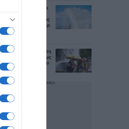
Καιρός: Συνεχίζονται
και τις επόμενες
ημέρες οι θυελλώδεις
άνεμοι έως 8 μποφόρ
– Μικρή πτώση της
θερμοκρασίας
Καιρός σήμερα: Ζέστη
και ισχυροί άνεμοι έως
8 μποφόρ στο Αιγαίο
ΔΙΑΦΗΜΙΣΗ