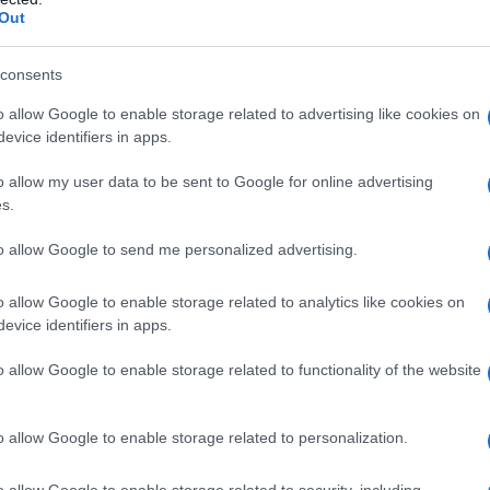
αι θα σημειωθούν τοπικές βροχές και
Out
 Μακεδονίας και της Θράκης
consents
ρ και πρόσκαιρα το απόγευμα νότιοι με
o allow Google to enable storage related to advertising like cookies on
evice identifiers in apps.
ς Κελσίου. Στη δυτική Μακεδονία 3 με
o allow my user data to be sent to Google for online advertising
s.
to allow Google to send me personalized advertising.
 ΔΥΤΙΚΗ ΣΤΕΡΕΑ, ΔΥΤΙΚΗ
o allow Google to enable storage related to analytics like cookies on
evice identifiers in apps.
o allow Google to enable storage related to functionality of the website
ήματα αυξημένες μέχρι τις απογευματινές
 να σημειωθούν τοπικές βροχές.
βόρεια θα είναι κατά τόπους
o allow Google to enable storage related to personalization.
o allow Google to enable storage related to security, including