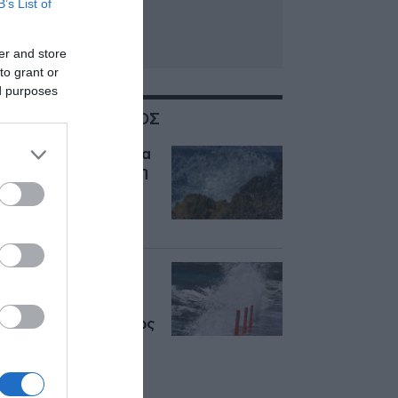
B’s List of
er and store
to grant or
ed purposes
ΣΧΕΤΙΚΑ ΜΕ:ΚΑΙΡΟΣ
Καιρός: Επιμένουν τα
μελτέμια, ανεβαίνει η
θερμοκρασία –
Αυξημένος ο
κίνδυνος πυρκαγιών
Καιρός σήμερα:
Υψηλές
θερμοκρασίες και
ισχυροί βοριάδες έως
8 μποφόρ –
Συναγερμός για
πυρκαγιές