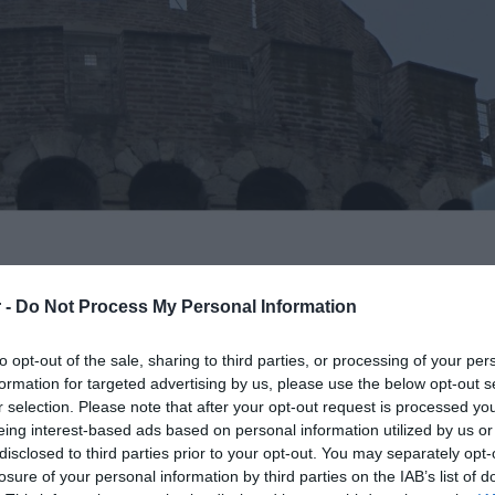
 -
Do Not Process My Personal Information
Τετάρτη ενώ στα δυτικά και τα βόρεια θα
to opt-out of the sale, sharing to third parties, or processing of your per
μβρινές και απογευματινές ώρες.
formation for targeted advertising by us, please use the below opt-out s
r selection. Please note that after your opt-out request is processed y
eing interest-based ads based on personal information utilized by us or
πνέουν από δυτικές διευθύνσεις 3 με 5
disclosed to third parties prior to your opt-out. You may separately opt-
losure of your personal information by third parties on the IAB’s list of