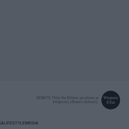
Ψήφισε
DEBATE: Πότε θα θέλατε να γίνουν οι
επόμενες εθνικές εκλογές;
Εδώ
ΚΑ
LIFESTYLE
MEDIA