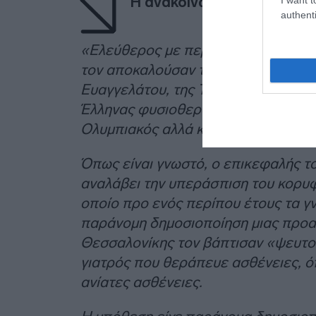
Η ανακοίνωση από το γραφ
authenti
«Ελεύθερος με περιοριστικούς όρο
τον αποκαλούσαν τα τηλεδικαστήρια
Ευαγγελάτου, της Τατιάνας Στεφανίδ
Έλληνας φυσιοθεραπευτής Δ.Τ., πρ
Ολυμπιακός αλλά και κορυφαίων Ελ
Όπως είναι γνωστό, ο επικεφαλής το
αναλάβει την υπεράσπιση του κορυφ
οποίο προ ενός περίπου έτους τα γ
παράνομη δημοσιοποίηση μιας προαν
Θεσσαλονίκης τον βάπτισαν «ψευτογ
γιατρός που θεράπευε ασθένειες, ό
ανίατες ασθένειες.