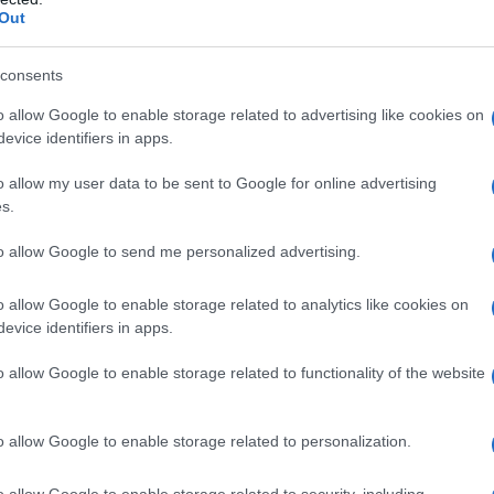
Out
ι το voria.gr, φέρεται να έριξε όλες τις
consents
 λέγοντας εκείνος αναλάμβανε τις
o allow Google to enable storage related to advertising like cookies on
νο φυσιοθεραπείες.
evice identifiers in apps.
o allow my user data to be sent to Google for online advertising
s.
to allow Google to send me personalized advertising.
o allow Google to enable storage related to analytics like cookies on
evice identifiers in apps.
o allow Google to enable storage related to functionality of the website
o allow Google to enable storage related to personalization.
o allow Google to enable storage related to security, including