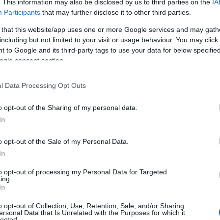
. This information may also be disclosed by us to third parties on the
IA
ΙΑΦΗΜΙΣΗ
Participants
that may further disclose it to other third parties.
 that this website/app uses one or more Google services and may gath
including but not limited to your visit or usage behaviour. You may click 
 to Google and its third-party tags to use your data for below specifi
ogle consent section.
l Data Processing Opt Outs
o opt-out of the Sharing of my personal data.
In
o opt-out of the Sale of my Personal Data.
α αναφέρεται ότι επτά άτομα που
In
έφυγαν από τη ζωή.
to opt-out of processing my Personal Data for Targeted
ing.
ονος απολογήθηκε χθες και αφέθηκε
In
 και υπό τους όρους της απαγόρευσης
o opt-out of Collection, Use, Retention, Sale, and/or Sharing
σης στο αστυνομικό τμήμα της περιοχής
ersonal Data that Is Unrelated with the Purposes for which it
lected.