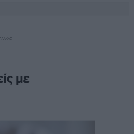
DEBATE: Πότε θα θέλατε να
γίνουν οι επόμενες εθνικές
εκλογές;
ΠΛΆΚΑΣ
ίς με