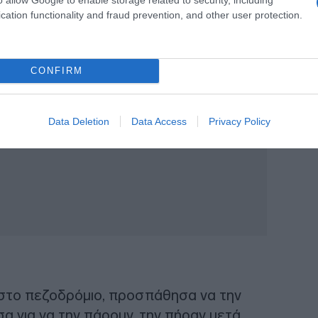
αίματα. Προσπάθησα να την ηρεμήσω,
cation functionality and fraud prevention, and other user protection.
, θα σας βγάλω”».
ΙΑΦΗΜΙΣΗ
CONFIRM
Data Deletion
Data Access
Privacy Policy
 στο πεζοδρόμιο, προσπάθησα να την
α για να την πάρουν, την πήραν μετά