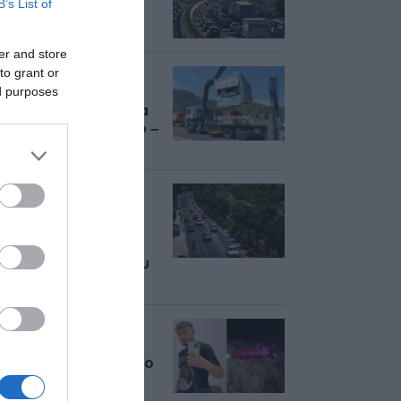
B’s List of
ρεύμα προς Πειραιά
er and store
to grant or
Ατύχημα στη
ed purposes
διασταύρωση του
Μπράλου: Γεννήτρια
έπεσε από φορτηγό –
Δείτε βίντεο
Τροχαίο στην
Ποσειδώνος – Στο
“κόκκινο” η
κυκλοφορία στο
ύψος της Λεωφόρου
Αλίμου
Τραγωδία στην
Καβάλα: Νεκρός
24χρονος σε τροχαίο
– Το ΙΧ του βγήκε
εκτός δρόμου και