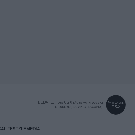
Ψήφισε
DEBATE: Πότε θα θέλατε να γίνουν οι
επόμενες εθνικές εκλογές;
Εδώ
ΚΑ
LIFESTYLE
MEDIA