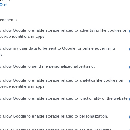
Out
consents
o allow Google to enable storage related to advertising like cookies on
evice identifiers in apps.
o allow my user data to be sent to Google for online advertising
s.
 καλύτερα. Έχω κάνει τις εξετάσεις, δεν
ει. Σίγουρα πάντως θα είμαι εδώ γιατί
to allow Google to send me personalized advertising.
 αντιβίωση. Δοξάζω τον Θεό, τίποτα
o allow Google to enable storage related to analytics like cookies on
evice identifiers in apps.
ο παλαίμαχος ποδοσφαιριστής Βασίλης
o allow Google to enable storage related to functionality of the website
o allow Google to enable storage related to personalization.
ώ τίποτα. Έπρεπε να απεγκλωβίσουμε τα
α, είδα μία κυρία μέσα στα αίματα, η
o allow Google to enable storage related to security, including