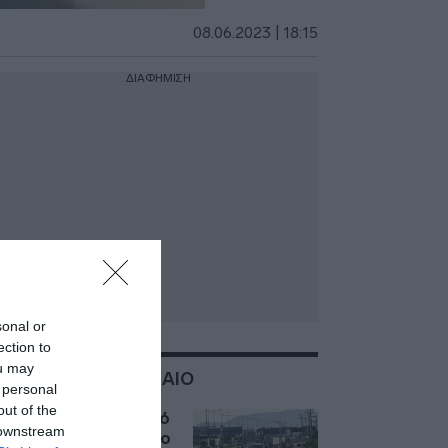
08.06.2023 | 18:15
ΔΙΑΦΗΜΙΣΗ
sonal or
ection to
ou may
ΣΧΕΤΙΚΑ ΜΕ:ΤΡΟΧΑΙΟ
 personal
out of the
Τροχαίο στον Κηφισό
 downstream
– Καθυστερήσεις στο