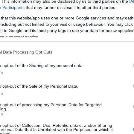
. This information may also be disclosed by us to third parties on the
IA
Participants
that may further disclose it to other third parties.
 that this website/app uses one or more Google services and may gath
including but not limited to your visit or usage behaviour. You may click 
 to Google and its third-party tags to use your data for below specifi
στη συνέχεια το αυτοκίνητο της
ogle consent section.
σύρθηκε με τον ουρανό στον δρόμο.
l Data Processing Opt Outs
εο φαίνεται από την άλλη γωνία το
o opt-out of the Sharing of my personal data.
 προστατευτικά και να σταματά
In
 στο σημείο.
o opt-out of the Sale of my Personal Data.
αι μεταφέρθηκε στο νοσοκομείο, με την
In
to opt-out of processing my Personal Data for Targeted
ing.
In
o opt-out of Collection, Use, Retention, Sale, and/or Sharing
ersonal Data that Is Unrelated with the Purposes for which it
lected.