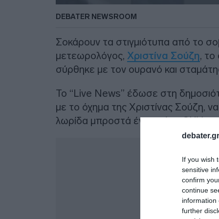
DEBATER NEWSROOM
Σοκάρουν τα στιγμιότυπα από το σο
μετεωρολόγος,
Χριστίνα Σούζη
, το
σύρθηκε με τον ουρανό και σταμάτ
Το “Live News” έδωσε στη δημοσιότ
με το όχημα της Χριστίνας Σούζη, να 
λωρίδα μπροστά ένα μαύρο SUV.
debater.gr
Δ
If you wish 
sensitive in
confirm you
continue se
information 
further disc