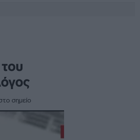
DEBATE: Πότε θα θέλατε να
γίνουν οι επόμενες εθνικές
εκλογές;
 του
λόγος
στο σημείο