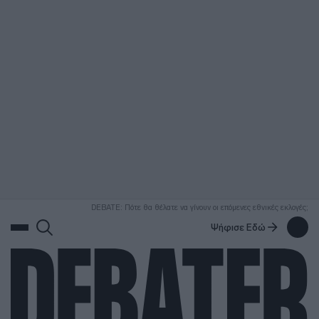
ΑΝΑΖΗΤΗΣΗ
DEBATE: Πότε θα θέλατε να γίνουν οι επόμενες εθνικές εκλογές;
Ψήφισε Εδώ