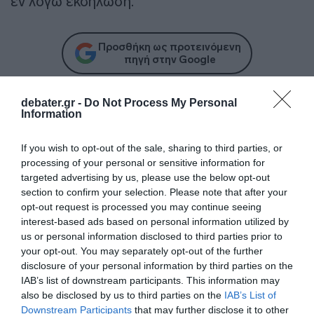
εν λόγω εκδήλωση.
Προσθήκη ως προτεινόμενη
πηγή στην Google
debater.gr -
Do Not Process My Personal
Information
Ακολούθησε το debater.gr στο
Google News
και μάθετε πρώτοι όλες τις ειδήσεις
If you wish to opt-out of the sale, sharing to third parties, or
processing of your personal or sensitive information for
Share
Tweet
targeted advertising by us, please use the below opt-out
section to confirm your selection. Please note that after your
opt-out request is processed you may continue seeing
ΑΠΑΓΟΡΕΥΣΗ ΚΥΚΛΟΦΟΡΙΑΣ
interest-based ads based on personal information utilized by
ΑΠΑΓΟΡΕΥΣΗ ΜΟΥΣΙΚΗΣ
ΚΟΡΟΝΟΙΟΣ
ΜΥΚΟΝΟΣ
us or personal information disclosed to third parties prior to
ΜΥΚΟΝΟΣ ΠΑΡΤΙ
your opt-out. You may separately opt-out of the further
disclosure of your personal information by third parties on the
IAB’s list of downstream participants. This information may
ΔΙΑΦΗΜΙΣΗ
also be disclosed by us to third parties on the
IAB’s List of
Downstream Participants
that may further disclose it to other