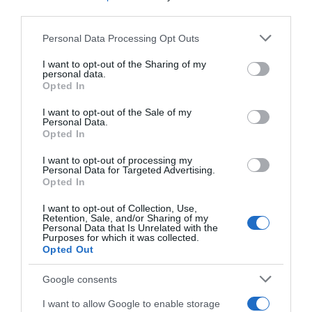
third parties.
Please note that this website/app uses one or more Google
Personal Data Processing Opt Outs
services and may gather and store information including but
not limited to your visit or usage behaviour. You may click to
I want to opt-out of the Sharing of my
personal data.
grant or deny consent to Google and its third-party tags to
Opted In
use your data for below specified purposes in below Google
consent section.
I want to opt-out of the Sale of my
Personal Data.
Opted In
ΣΧΟΛΙΑ
I want to opt-out of processing my
Personal Data for Targeted Advertising.
Opted In
I want to opt-out of Collection, Use,
Retention, Sale, and/or Sharing of my
Personal Data that Is Unrelated with the
Purposes for which it was collected.
Opted Out
Google consents
I want to allow Google to enable storage