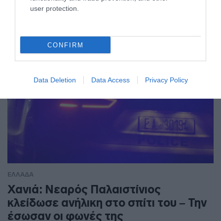
user protection.
CONFIRM
Data Deletion
Data Access
Privacy Policy
ΕΛΛΑΔΑ
Χανιά: Νεαρός Παλαιστίνιος
κλείδωσε ανήλικη στο σπίτι του – Την
έσωσαν οι φωνές της