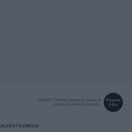
Ψήφισε
DEBATE: Πότε θα θέλατε να γίνουν οι
επόμενες εθνικές εκλογές;
Εδώ
ΚΑ
LIFESTYLE
MEDIA