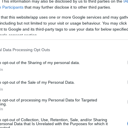
. This information may also be disclosed by us to third parties on the
IA
Participants
that may further disclose it to other third parties.
 that this website/app uses one or more Google services and may gath
including but not limited to your visit or usage behaviour. You may click 
 to Google and its third-party tags to use your data for below specifi
ogle consent section.
l Data Processing Opt Outs
ν τραυματία, προχώρησε σε
o opt-out of the Sharing of my personal data.
ε με φορείο σε ασφαλές σημείο
από
In
του ΕΚΑΒ. ‎
o opt-out of the Sale of my Personal Data.
In
η ως προτεινόμενη
to opt-out of processing my Personal Data for Targeted
ή στην Google
ing.
In
o opt-out of Collection, Use, Retention, Sale, and/or Sharing
ersonal Data that Is Unrelated with the Purposes for which it
lected.