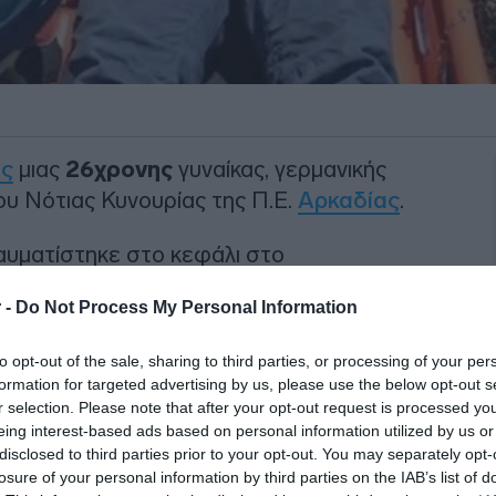
ς
μιας
26χρονης
γυναίκας, γερμανικής
ου Νότιας Κυνουρίας της Π.Ε.
Αρκαδίας
.
αυματίστηκε στο κεφάλι στο
εωνιδίου.
 -
Do Not Process My Personal Information
σμός της μέσω του 112 και
τόμων και εθελοντές από το
to opt-out of the sale, sharing to third parties, or processing of your per
formation for targeted advertising by us, please use the below opt-out s
r selection. Please note that after your opt-out request is processed y
ΙΑΦΗΜΙΣΗ
eing interest-based ads based on personal information utilized by us or
disclosed to third parties prior to your opt-out. You may separately opt-
losure of your personal information by third parties on the IAB’s list of