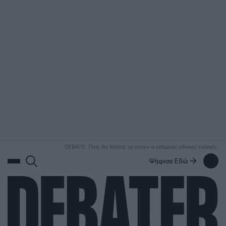
ΑΝΑΖΗΤΗΣΗ
DEBATE: Πότε θα θέλατε να γίνουν οι επόμενες εθνικές εκλογές;
Ψήφισε Εδώ