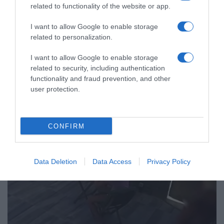
related to functionality of the website or app.
I want to allow Google to enable storage
related to personalization.
ΕΛΛΑΔΑ
I want to allow Google to enable storage
Καταγγελία για ξυλοδαρμό
related to security, including authentication
functionality and fraud prevention, and other
ειδικευόμενης γιατρού στον Ερυθρό
user protection.
Σταυρό από γυναίκα ασθενή –
“Άρχισε να τη σπρώχνει, να τη βρίζει
και να τη χτυπάει”
CONFIRM
Η δράστιδα ήταν πιθανώς υπό την επήρεια αλκοόλ
Data Deletion
Data Access
Privacy Policy