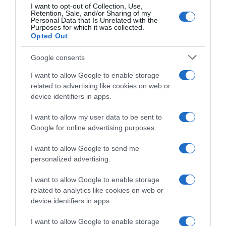
I want to opt-out of Collection, Use,
Retention, Sale, and/or Sharing of my
ΕΛΛΑΔΑ
Personal Data that Is Unrelated with the
Purposes for which it was collected.
Παλαιό Φάληρο: Συνελήφθη 49χρονος
Opted Out
ως μέλος της εγκληματικής
οργάνωσης του “Έντικ” –
Google consents
Κατηγορείται για εκβιασμούς και
I want to allow Google to enable storage
ξυλοδαρμούς επιχειρηματιών
related to advertising like cookies on web or
device identifiers in apps.
Ο άνδρας είχε διαφύγει στο εξωτερικό κι επέστρεψε στην
Ελλάδα
I want to allow my user data to be sent to
Google for online advertising purposes.
I want to allow Google to send me
personalized advertising.
I want to allow Google to enable storage
related to analytics like cookies on web or
device identifiers in apps.
I want to allow Google to enable storage