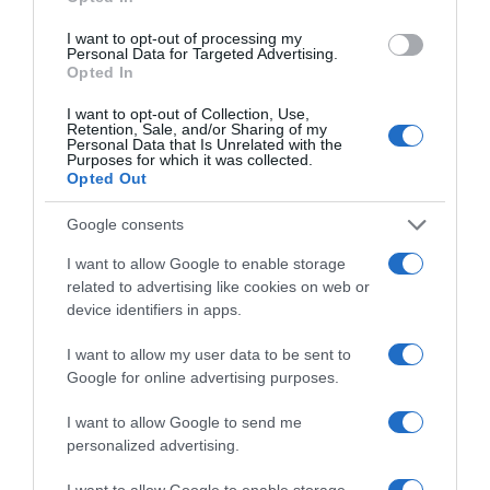
I want to opt-out of processing my
Personal Data for Targeted Advertising.
Opted In
I want to opt-out of Collection, Use,
Retention, Sale, and/or Sharing of my
Personal Data that Is Unrelated with the
Purposes for which it was collected.
Opted Out
Google consents
I want to allow Google to enable storage
related to advertising like cookies on web or
device identifiers in apps.
ΔΙΕΘΝΗ
I want to allow my user data to be sent to
Το Ιράν απαιτεί οι ΗΠΑ να δεχτούν
Google for online advertising purposes.
“όλους” τους όρους του για να
I want to allow Google to send me
ξανανοίξει το Ορμούζ
personalized advertising.
Διαγράφονται οι ελπίδες για ταχεία επίλυση της
I want to allow Google to enable storage