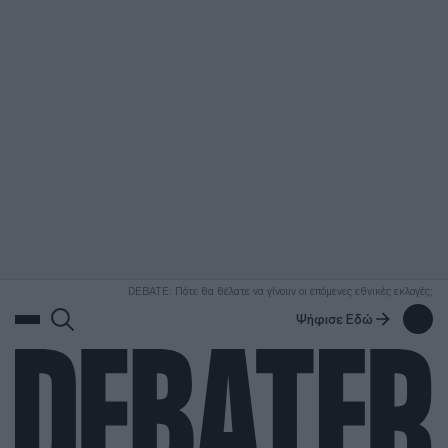
ΑΝΑΖΗΤΗΣΗ
DEBATE: Πότε θα θέλατε να γίνουν οι επόμενες εθνικές εκλογές;
Ψήφισε Εδώ