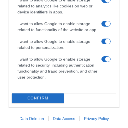
σύγκρουσης
related to analytics like cookies on web or
device identifiers in apps.
I want to allow Google to enable storage
related to functionality of the website or app.
I want to allow Google to enable storage
related to personalization.
I want to allow Google to enable storage
related to security, including authentication
functionality and fraud prevention, and other
user protection.
ΔΙΕΘΝΗ
CONFIRM
To Ιράν θα διατηρήσει τον αποκλεισμό
των Στενών του Ορμούζ έως ότου οι
ΗΠΑ αποδεχθούν “όλους” τους όρους
Data Deletion
Data Access
Privacy Policy
της