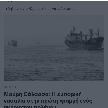
Τι δηλώνουν οι Φρουροί της Επανάστασης
ΔΙΕΘΝΗ
Μαύρη Θάλασσα: Η εμπορική
ναυτιλία στην πρώτη γραμμή ενός
ακήρυχτου πολέμου