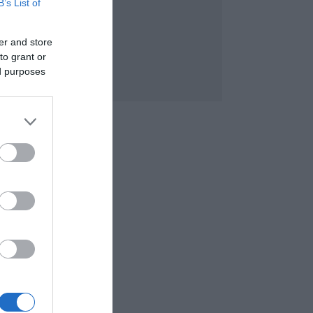
B’s List of
er and store
to grant or
ed purposes