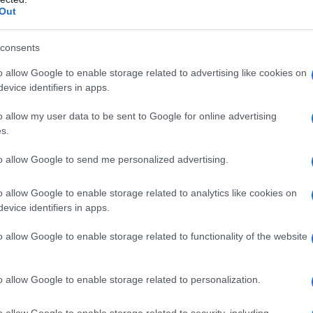
Out
consents
o allow Google to enable storage related to advertising like cookies on
evice identifiers in apps.
o allow my user data to be sent to Google for online advertising
s.
l Gates (@thisisbillgates)
to allow Google to send me personalized advertising.
o allow Google to enable storage related to analytics like cookies on
μνισμού” με στρίπερ όταν ήταν εργένης,
evice identifiers in apps.
αρωτιέται αν θα επιστρέψει στις παλιές
νος πλέον.
o allow Google to enable storage related to functionality of the website
om,
ο 74χρονος δημοσιογράφος ,
o allow Google to enable storage related to personalization.
ένα παιδί της “εκκλησίας” .
o allow Google to enable storage related to security, including