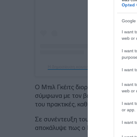
Opted 
Google 
I want t
web or d
I want t
purpose
Η δημοσίευση κοινοποιήθηκε από το χρήστη Bil
I want 
I want t
Ο Μπιλ Γκέιτς διοργάνωνε πάρτι “γυ
web or d
σύμφωνα με τον βιογράφο του και αν
του πρακτικές, καθώς είναι χωρισμέ
I want t
or app.
Σε συνέντευξη του στο
DailyMail.c
I want t
αποκάλυψε πως ο Γκέιτς δεν ήταν καν
I want t