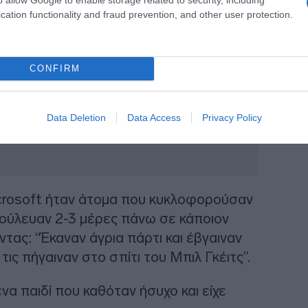
cation functionality and fraud prevention, and other user protection.
CONFIRM
Data Deletion
Data Access
Privacy Policy
icrosoft ήταν άτομα που κυκλοφορούσαν
ούλευαν 2-3 μέρες πάνω σε κάποιον
ντας: “Έκαναν άγρια πάρτι και έβγαιναν
τις πήγαιναν στο σπίτι του Μπιλ Γκέιτς”.
α παιδί που καθόταν ήσυχο και είχε