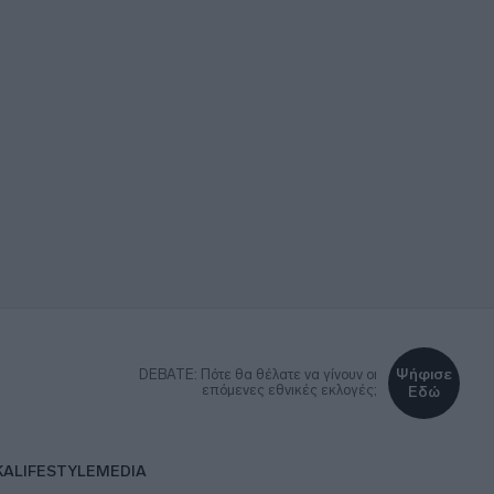
Ψήφισε
DEBATE: Πότε θα θέλατε να γίνουν οι
επόμενες εθνικές εκλογές;
Εδώ
ΚΑ
LIFESTYLE
MEDIA