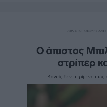
DEBATER.GR
/
ΔΙΕΘΝΗ
/
Ο ΆΠΙΣ
Ο άπιστος Μπιλ
στρίπερ κ
Κανείς δεν περίμενε πως 