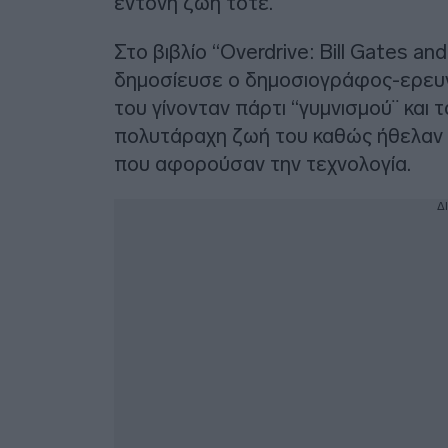
έντονη ζωή τότε.
Στο βιβλίο “Overdrive: Bill Gates a
δημοσίευσε ο δημοσιογράφος-ερευν
του γίνονταν πάρτι “γυμνισμού¨ και τ
πολυτάραχη ζωή του καθώς ήθελαν 
που αφορούσαν την τεχνολογία.
Δ