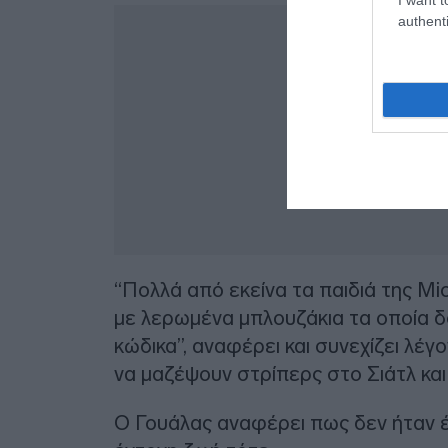
authenti
“Πολλά από εκείνα τα παιδιά της M
με λερωμένα μπλουζάκια τα οποία δ
κώδικα”, αναφέρει και συνεχίζει λέγο
να μαζέψουν στρίπερς στο Σιάτλ και 
Ο Γουάλας αναφέρει πως δεν ήταν έν