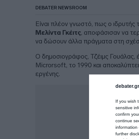
DEBATER NEWSROOM
Είναι πλέον γνωστό, πως ο ιδρυτής τ
Μελίντα Γκέιτς
, αποφάσισαν να τε
να δώσουν άλλα πράγματα στη σχέσ
Ο δημοσιογράφος, Τζέιμς Γουάλας, έ
Microrsoft, το 1990 και αποκαλύπτε
εργένης.
debater.gr
Δ
If you wish 
sensitive in
confirm you
continue se
information 
further disc