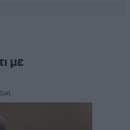
DEBATE: Πότε θα θέλατε να
γίνουν οι επόμενες εθνικές
εκλογές;
τι με
 ζωή