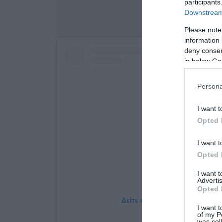
participants
Downstream 
Please note
information 
deny consent
in below Go
Persona
I want t
Opted 
I want t
Opted 
I want 
Advertis
Opted 
Δείτε αυτή τη δημοσίευση στο
I want t
of my P
was col