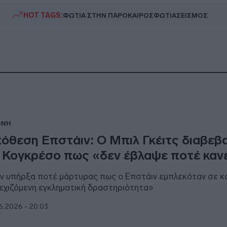
HOT TAGS:
ΦΩΤΙΑ ΣΤΗΝ ΠΑΡΟ
ΚΑΙΡΟΣ
ΦΩΤΙΑ
ΣΕΙΣΜΟΣ
ΘΝΗ
όθεση Επστάιν: Ο Μπιλ Γκέιτς διαβεβ
 Κογκρέσο πως «δεν έβλαψε ποτέ καν
ν υπήρξα ποτέ μάρτυρας πως ο Επστάιν εμπλεκόταν σε κ
εχιζόμενη εγκληματική δραστηριότητα»
6.2026 - 20:03