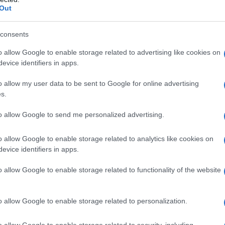
Out
ιλ Γκέιτς: Η αντίδραση της συζύγου το
 όνομα του στα αρχεία Επστάιν –
consents
αρούμενη που είμαι μακριά από αυτή τ
o allow Google to enable storage related to advertising like cookies on
σπη”
evice identifiers in apps.
ελίντα Γκέιτς χώρισε από τον μεγιστάνα το 2021
o allow my user data to be sent to Google for online advertising
s.
2.2026 - 13:39
to allow Google to send me personalized advertising.
o allow Google to enable storage related to analytics like cookies on
evice identifiers in apps.
ΘΝΗ
κυρα: Διαπραγματευόμαστε αγορά μι
o allow Google to enable storage related to functionality of the website
ρηνικών αντιδραστήρων από εταιρεία 
ιλ Γκέιτς
o allow Google to enable storage related to personalization.
εδιάζουμε να δημιουργήσουμε μικρούς πυρηνικούς σταθμο
o allow Google to enable storage related to security, including