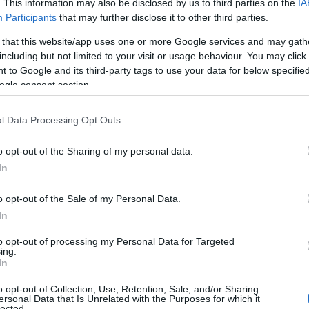
. This information may also be disclosed by us to third parties on the
IA
Participants
that may further disclose it to other third parties.
 that this website/app uses one or more Google services and may gath
including but not limited to your visit or usage behaviour. You may click 
 to Google and its third-party tags to use your data for below specifi
ogle consent section.
ΘΝΗ
ιλ Γκέιτς: Ακύρωσε την ομιλία του στη
l Data Processing Opt Outs
δία λόγω του σκανδάλου Επστάιν
o opt-out of the Sharing of my personal data.
είχε πει ο δισεκατομμυριούχος για την σχέση του με τον Έπ
In
2.2026 - 11:22
o opt-out of the Sale of my Personal Data.
In
to opt-out of processing my Personal Data for Targeted
ing.
In
o opt-out of Collection, Use, Retention, Sale, and/or Sharing
ersonal Data that Is Unrelated with the Purposes for which it
ΘΝΗ
lected.