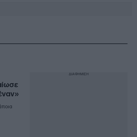
DEBATE: Πότε θα θέλατε να
γίνουν οι επόμενες εθνικές
εκλογές;
ΔΙΑΦΗΜΙΣΗ
αίωσε
έναν»
άποια