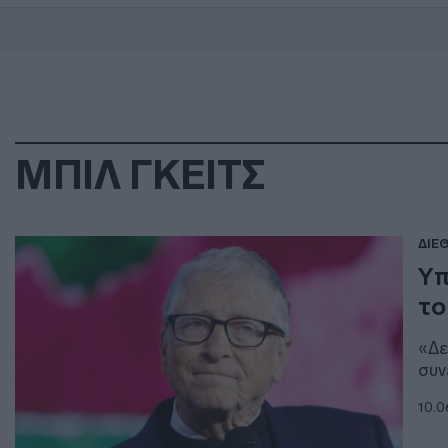
ΜΠΙΛ ΓΚΕΙΤΣ
ΔΙΕ
Υπ
το
«Δε
συν
10.0