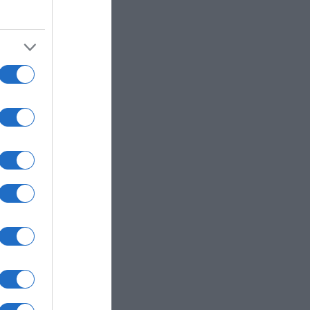
υ για
η
κρών
του
ύς με