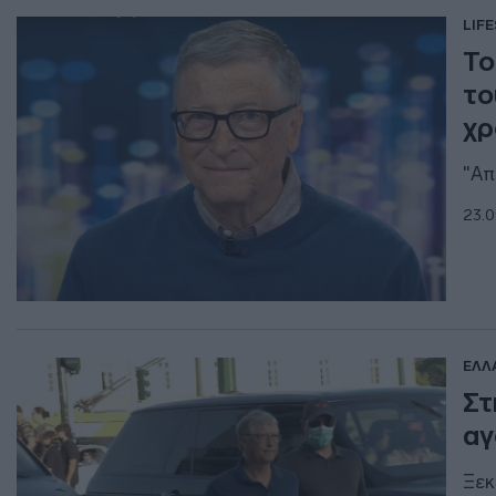
LIF
Το
το
χρ
"Απ
23.0
ΕΛΛ
Στ
αγ
Ξεκ