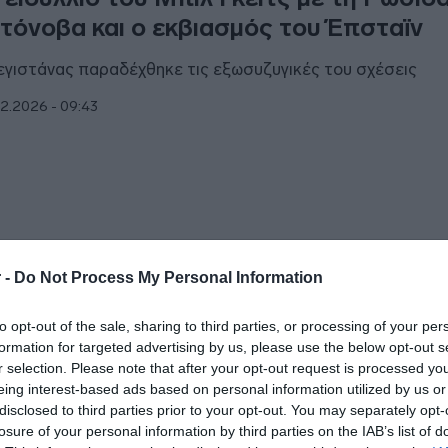
τόνοβα και ο εκβιασμός του Έπσταϊν
εγιστάνας παραδέχθηκε τις εξωσυζυγικές του σχέσεις
2.2026 - 09:43
ΘΝΗ
 -
Do Not Process My Personal Information
Μπιλ Γκέιτς “ανέλαβε την ευθύνη για τι
to opt-out of the sale, sharing to third parties, or processing of your per
άξεις του” για τη σχέση του με τον Έπ
formation for targeted advertising by us, please use the below opt-out s
r selection. Please note that after your opt-out request is processed y
ησε συγγνώμη από εργαζόμενους του ιδρύματός του
eing interest-based ads based on personal information utilized by us or
disclosed to third parties prior to your opt-out. You may separately opt-
2.2026 - 12:24
losure of your personal information by third parties on the IAB’s list of