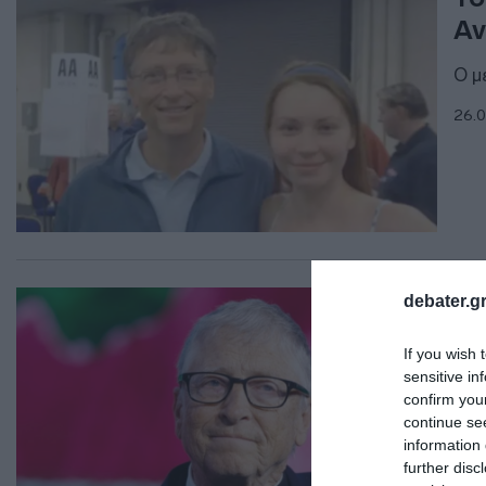
Αν
Ο μ
26.0
ΔΙΕ
debater.gr
Ο 
If you wish 
πρ
sensitive in
confirm you
Ζήτ
continue se
information 
25.0
further disc