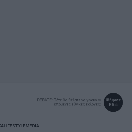
Ψήφισε
DEBATE: Πότε θα θέλατε να γίνουν οι
επόμενες εθνικές εκλογές;
Εδώ
ΚΑ
LIFESTYLE
MEDIA