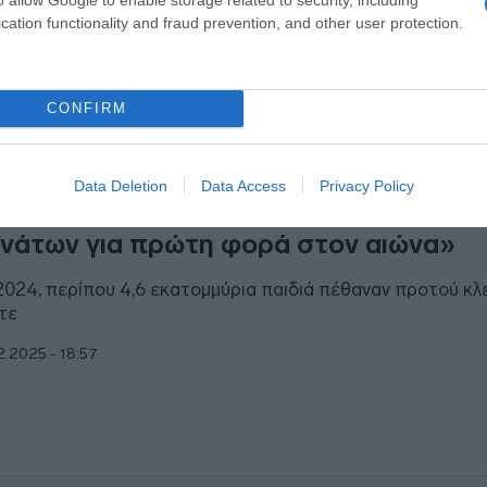
ύ τουλάχιστον 5.000 MW έως το 2050»
cation functionality and fraud prevention, and other user protection.
2.2025 - 19:08
CONFIRM
ΘΝΗ
Data Deletion
Data Access
Privacy Policy
ιλ Γκέιτς: «Κίνδυνος αύξησης παιδικώ
νάτων για πρώτη φορά στον αιώνα»
2024, περίπου 4,6 εκατομμύρια παιδιά πέθαναν προτού κλ
τε
2.2025 - 18:57