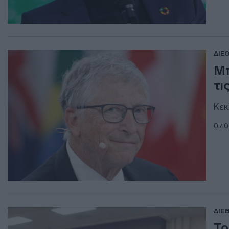
ΔΙΕ
Μπ
τι
Κεκ
07.0
ΔΙΕ
Το