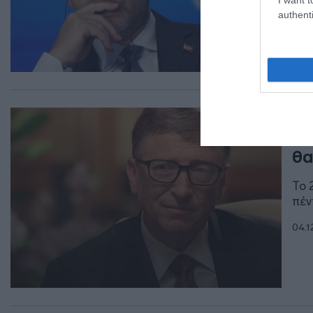
ισχ
authenti
09.1
ΔΙΕ
Μπ
θα
Το 
πέν
04.1