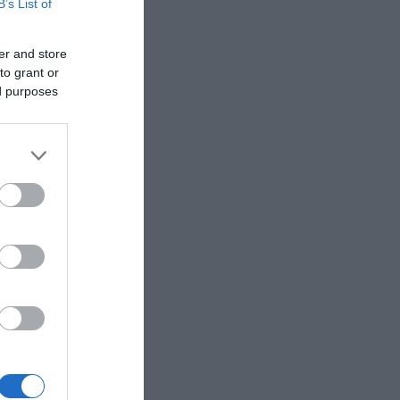
B’s List of
er and store
to grant or
ed purposes
ν
σταιν