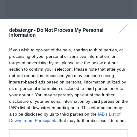
Το αδιαχώρητο στα λεωφορεία της
debater.gr -
Do Not Process My Personal
Information
γραμμής — Υψηλές θερμοκρασίες,
σπρωξίματα και ένταση (βίντεο)
If you wish to opt-out of the sale, sharing to third parties, or
processing of your personal or sensitive information for
targeted advertising by us, please use the below opt-out
Προσθήκη ως προτεινόμενη
section to confirm your selection. Please note that after your
πηγή στην Google
opt-out request is processed you may continue seeing
interest-based ads based on personal information utilized by
us or personal information disclosed to third parties prior to
your opt-out. You may separately opt-out of the further
Ακολούθησε το debater.gr στο
Google News
disclosure of your personal information by third parties on the
και μάθετε πρώτοι όλες τις ειδήσεις
IAB’s list of downstream participants. This information may
also be disclosed by us to third parties on the
IAB’s List of
Share
Tweet
Downstream Participants
that may further disclose it to other
third parties.