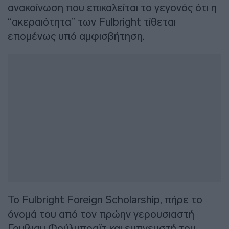
ανακοίνωση που επικαλείται το γεγονός ότι η
“ακεραιότητα” των Fulbright τίθεται
επομένως υπό αμφισβήτηση.
Το Fulbright Foreign Scholarship, πήρε το
όνομά του από τον πρώην γερουσιαστή
Γουίλιαμ Φούλμπραϊτ και εμπνευστή του