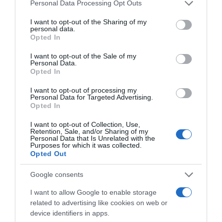
ΗΠΑ
ΝΤΟΝΑΛΝΤ ΤΡΑΜΠ
Please note that this website/app uses one or more Google
Personal Data Processing Opt Outs
services and may gather and store information including but
ΔΙΑΦΗΜΙΣΗ
not limited to your visit or usage behaviour. You may click to
I want to opt-out of the Sharing of my
personal data.
grant or deny consent to Google and its third-party tags to
Opted In
use your data for below specified purposes in below Google
consent section.
I want to opt-out of the Sale of my
Personal Data.
Opted In
I want to opt-out of processing my
Personal Data for Targeted Advertising.
Opted In
I want to opt-out of Collection, Use,
Retention, Sale, and/or Sharing of my
Personal Data that Is Unrelated with the
Purposes for which it was collected.
Opted Out
ΣΧΟΛΙΑ
Google consents
I want to allow Google to enable storage
related to advertising like cookies on web or
device identifiers in apps.