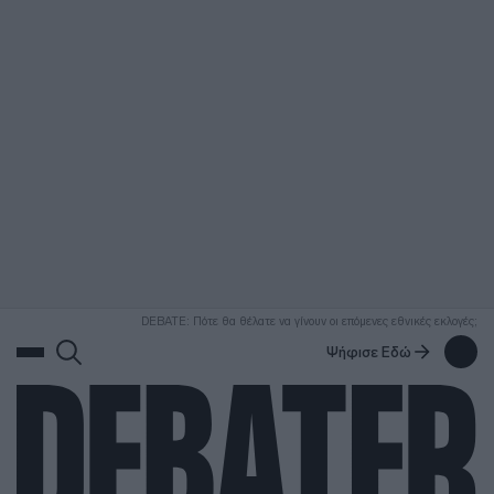
ΑΝΑΖΗΤΗΣΗ
DEBATE: Πότε θα θέλατε να γίνουν οι επόμενες εθνικές εκλογές;
Ψήφισε Εδώ