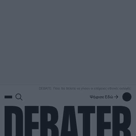
ΑΝΑΖΗΤΗΣΗ
DEBATE: Πότε θα θέλατε να γίνουν οι επόμενες εθνικές εκλογές;
Ψήφισε Εδώ