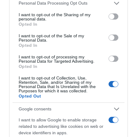
Please note that this website/app uses one or more Google
Personal Data Processing Opt Outs
services and may gather and store information including but
not limited to your visit or usage behaviour. You may click to
I want to opt-out of the Sharing of my
personal data.
grant or deny consent to Google and its third-party tags to
Opted In
use your data for below specified purposes in below Google
consent section.
I want to opt-out of the Sale of my
Personal Data.
Opted In
I want to opt-out of processing my
Personal Data for Targeted Advertising.
Opted In
I want to opt-out of Collection, Use,
Retention, Sale, and/or Sharing of my
Personal Data that Is Unrelated with the
Purposes for which it was collected.
Opted Out
ΔΙΕΘΝΗ
Google consents
I want to allow Google to enable storage
related to advertising like cookies on web or
device identifiers in apps.