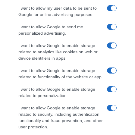
I want to allow my user data to be sent to
Google for online advertising purposes.
I want to allow Google to send me
personalized advertising.
I want to allow Google to enable storage
related to analytics like cookies on web or
device identifiers in apps.
I want to allow Google to enable storage
related to functionality of the website or app.
ΔΙΕΘΝΗ
I want to allow Google to enable storage
Αυστρία: Νέο ρεκόρ υψηλής
related to personalization.
θερμοκρασίας, με 41,2 βαθμούς
Κελσίου
I want to allow Google to enable storage
related to security, including authentication
Η χώρα βίωσε ήδη έναν Ιούλιο εξαιρετικά ζεστό και ξηρό
functionality and fraud prevention, and other
user protection.