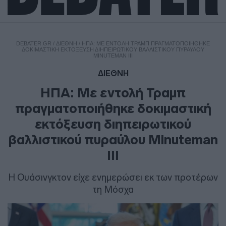
DEBATER.GR
/
ΔΙΕΘΝΗ
/
ΗΠΑ: ΜΕ ΕΝΤΟΛΉ ΤΡΑΜΠ ΠΡΑΓΜΑΤΟΠΟΙΉΘΗΚΕ
ΔΟΚΙΜΑΣΤΙΚΉ ΕΚΤΌΞΕΥΣΗ ΔΙΗΠΕΙΡΩΤΙΚΟΎ ΒΑΛΛΙΣΤΙΚΟΎ ΠΥΡΑΎΛΟΥ
MINUTEMAN III
ΔΙΕΘΝΗ
ΗΠΑ: Με εντολή Τραμπ
πραγματοποιήθηκε δοκιμαστική
εκτόξευση διηπειρωτικού
βαλλιστικού πυραύλου Minuteman
III
Η Ουάσινγκτον είχε ενημερώσει εκ των προτέρων
τη Μόσχα