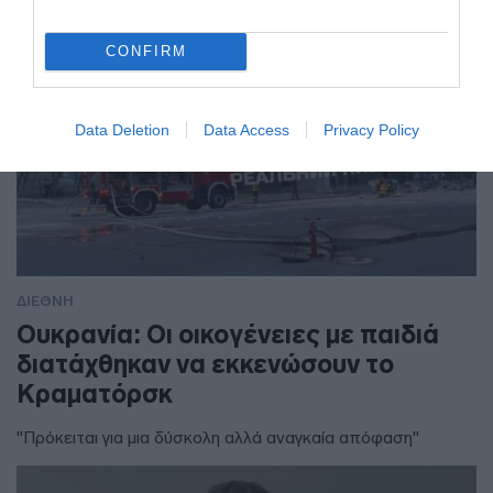
CONFIRM
Data Deletion
Data Access
Privacy Policy
ΔΙΕΘΝΗ
Ουκρανία: Οι οικογένειες με παιδιά
διατάχθηκαν να εκκενώσουν το
Κραματόρσκ
"Πρόκειται για μια δύσκολη αλλά αναγκαία απόφαση"