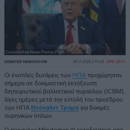
Consolidated News Photos POOL
DEBATER NEWSROOM
05.11.2025 | 19:42
UPD: 20:17
Οι ένοπλες δυνάμεις των
ΗΠΑ
προχώρησαν
σήμερα σε δοκιμαστική εκτόξευση
διηπειρωτικού βαλλιστικού πυραύλου (ICBM),
λίγες ημέρες μετά την εντολή του προέδρου
των ΗΠΑ
Ντόναλντ Τραμπ
για δοκιμές
πυρηνικών όπλων.
Ο πύραυλος Minuteman III εκτοξεύτηκε από