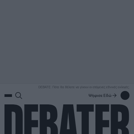
ΑΝΑΖΗΤΗΣΗ
DEBATE: Πότε θα θέλατε να γίνουν οι επόμενες εθνικές εκλογές;
Ψήφισε Εδώ