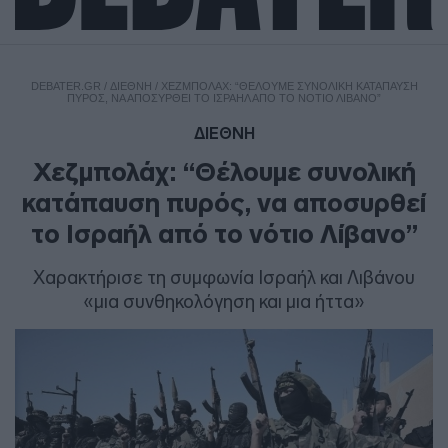
DEBATER.GR
/
ΔΙΕΘΝΗ
/
ΧΕΖΜΠΟΛΆΧ: “ΘΈΛΟΥΜΕ ΣΥΝΟΛΙΚΉ ΚΑΤΆΠΑΥΣΗ
ΠΥΡΌΣ, ΝΑ ΑΠΟΣΥΡΘΕΊ ΤΟ ΙΣΡΑΉΛ ΑΠΌ ΤΟ ΝΌΤΙΟ ΛΊΒΑΝΟ”
ΔΙΕΘΝΗ
Χεζμπολάχ: “Θέλουμε συνολική
κατάπαυση πυρός, να αποσυρθεί
το Ισραήλ από το νότιο Λίβανο”
Χαρακτήρισε τη συμφωνία Ισραήλ και Λιβάνου
«μια συνθηκολόγηση και μια ήττα»