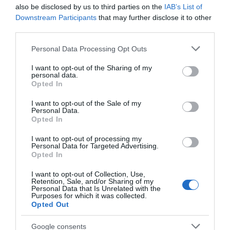
also be disclosed by us to third parties on the
IAB’s List of
Downstream Participants
that may further disclose it to other
third parties.
Please note that this website/app uses one or more Google
Personal Data Processing Opt Outs
services and may gather and store information including but
not limited to your visit or usage behaviour. You may click to
I want to opt-out of the Sharing of my
personal data.
grant or deny consent to Google and its third-party tags to
Opted In
use your data for below specified purposes in below Google
consent section.
I want to opt-out of the Sale of my
Personal Data.
Opted In
I want to opt-out of processing my
Personal Data for Targeted Advertising.
Opted In
I want to opt-out of Collection, Use,
Retention, Sale, and/or Sharing of my
Personal Data that Is Unrelated with the
Purposes for which it was collected.
Opted Out
Google consents