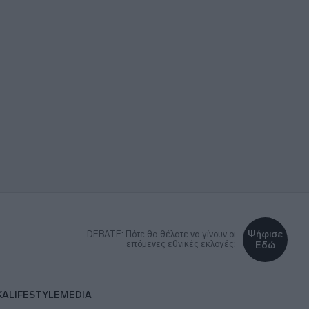
Ψήφισε
DEBATE: Πότε θα θέλατε να γίνουν οι
επόμενες εθνικές εκλογές;
Εδώ
ΚΑ
LIFESTYLE
MEDIA