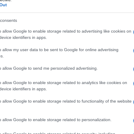
Out
consents
της εταιρείας αυτοκινήτων να αυξήσει
o allow Google to enable storage related to advertising like cookies on
βάλλον οχημάτων και να συνεχίσει την
evice identifiers in apps.
άροχο έξυπνων λύσεων κινητικότητας.
o allow my user data to be sent to Google for online advertising
 Shell θα αφορά projects που
s.
εύθυνση συμπεριλαμβανομένου ενός
to allow Google to send me personalized advertising.
ου καναλιών εξυπηρέτησης ειδικά για
o allow Google to enable storage related to analytics like cookies on
evice identifiers in apps.
o allow Google to enable storage related to functionality of the website
o allow Google to enable storage related to personalization.
o allow Google to enable storage related to security, including