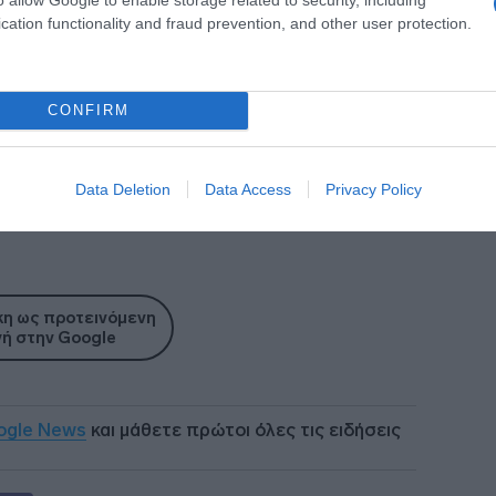
cation functionality and fraud prevention, and other user protection.
CONFIRM
Data Deletion
Data Access
Privacy Policy
ν χωρισμό της με τον πιο απλό τρόπο!
η ως προτεινόμενη
ή στην Google
ogle News
και μάθετε πρώτοι όλες τις ειδήσεις