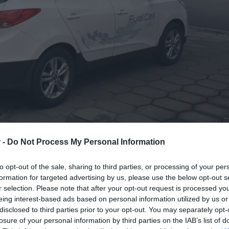
 -
Do Not Process My Personal Information
to opt-out of the sale, sharing to third parties, or processing of your per
formation for targeted advertising by us, please use the below opt-out s
 της
Hyundai
και της
Shell
είναι η
r selection. Please note that after your opt-out request is processed y
ση της τεχνολογίας με σκοπό την
eing interest-based ads based on personal information utilized by us or
disclosed to third parties prior to your opt-out. You may separately opt-
ύο εταιρείες υλοποιούν από κοινού
losure of your personal information by third parties on the IAB’s list of
κεκριμένες προδιαγραφές των