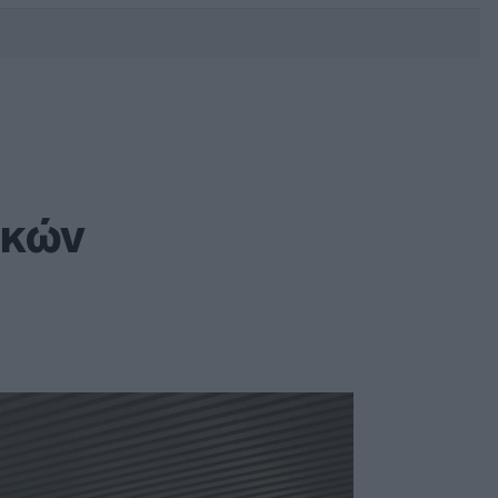
DEBATE: Πότε θα θέλατε να
γίνουν οι επόμενες εθνικές
εκλογές;
ικών