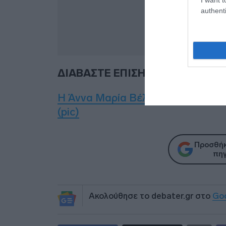
authenti
ΔΙΑΒΑΣΤΕ ΕΠΙΣΗΣ:
Η Άννα Μαρία Βέλλη διαψεύδει το
(pic)
Προσθήκ
πηγ
Ακολούθησε το debater.gr στο
Go