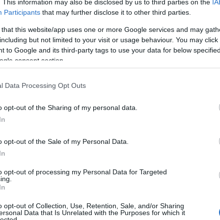
. This information may also be disclosed by us to third parties on the
IA
ογραμματίζουν να επεκτείνουν τη
Participants
that may further disclose it to other third parties.
Fluids
για ηλεκτρικά (EV) οχήματα.
 that this website/app uses one or more Google services and may gath
including but not limited to your visit or usage behaviour. You may click 
μια νέα πενταετή συνεργασία σε
 to Google and its third-party tags to use your data for below specifi
ogle consent section.
h Shell plc, τη γνωστή σε όλους μας
επέκταση της εταιρικής τους σχέσης,
l Data Processing Opt Outs
ν
καθαρή ενέργεια
και τη μείωση των
τις αλλαγές της αγοράς.
o opt-out of the Sharing of my personal data.
In
ΙΑΦΗΜΙΣΗ
o opt-out of the Sale of my Personal Data.
In
to opt-out of processing my Personal Data for Targeted
ing.
In
o opt-out of Collection, Use, Retention, Sale, and/or Sharing
ersonal Data that Is Unrelated with the Purposes for which it
lected.