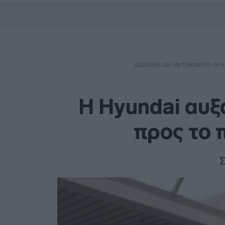
DEBATER.GR
/
ΑΥΤΟΚΙΝΗΤΟ
/
Η H
Η Hyundai αυξ
προς το 
Σ