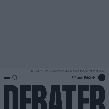
ΑΝΑΖΗΤΗΣΗ
DEBATE: Πότε θα θέλατε να γίνουν οι επόμενες εθνικές εκλογές;
Ψήφισε Εδώ