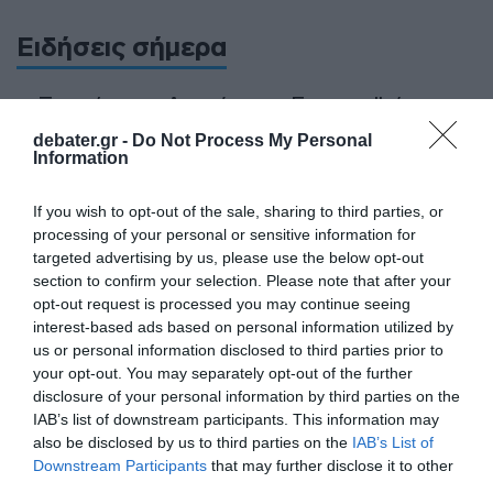
Ειδήσεις σήμερα
Ξεκινάει την Δευτέρα το Ευρωπαϊκό
Πρωτάθλημα Στίβου – Πότε αγωνίζονται
debater.gr -
Do Not Process My Personal
Τεντόγλου, Καραλής, Τζένγκο και οι
Information
υπόλοιποι Έλληνες αθλητές
If you wish to opt-out of the sale, sharing to third parties, or
Μαύρη Θάλασσα: Η εμπορική ναυτιλία
processing of your personal or sensitive information for
στην πρώτη γραμμή ενός ακήρυχτου
targeted advertising by us, please use the below opt-out
section to confirm your selection. Please note that after your
πολέμου
opt-out request is processed you may continue seeing
interest-based ads based on personal information utilized by
5G παντού, 6G στον ορίζοντα: Πού
us or personal information disclosed to third parties prior to
βρίσκεται η Ελλάδα στη μεγάλη
your opt-out. You may separately opt-out of the further
τεχνολογική μετάβαση
disclosure of your personal information by third parties on the
IAB’s list of downstream participants. This information may
Ο “χάρτης” των πληρωμών από τον e-
also be disclosed by us to third parties on the
IAB’s List of
ΕΦΚΑ και τη ΔΥΠΑ έως τις 14 Αυγούστου
Downstream Participants
that may further disclose it to other
third parties.