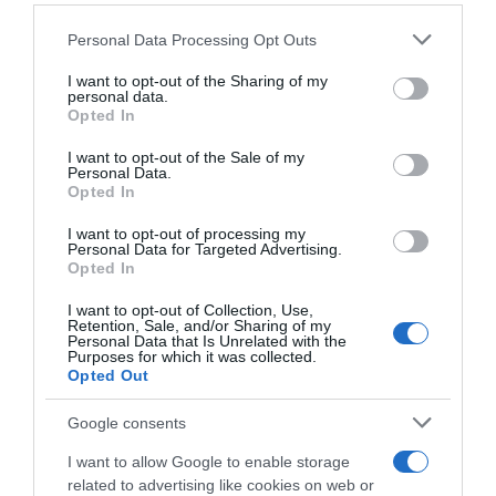
Please note that this website/app uses one or more Google
Ακολούθησε το debater.gr στο
Google News
Personal Data Processing Opt Outs
και μάθετε πρώτοι όλες τις ειδήσεις
services and may gather and store information including but
not limited to your visit or usage behaviour. You may click to
I want to opt-out of the Sharing of my
personal data.
grant or deny consent to Google and its third-party tags to
Opted In
Share
Tweet
use your data for below specified purposes in below Google
consent section.
I want to opt-out of the Sale of my
Personal Data.
ΜΕΤΑΓΡΑΦΕΣ
ΜΠΑΣΚΕΤ
ΠΑΟΚ
Opted In
ΔΙΑΦΗΜΙΣΗ
I want to opt-out of processing my
Personal Data for Targeted Advertising.
Opted In
I want to opt-out of Collection, Use,
Retention, Sale, and/or Sharing of my
Personal Data that Is Unrelated with the
Purposes for which it was collected.
Opted Out
Google consents
I want to allow Google to enable storage
related to advertising like cookies on web or