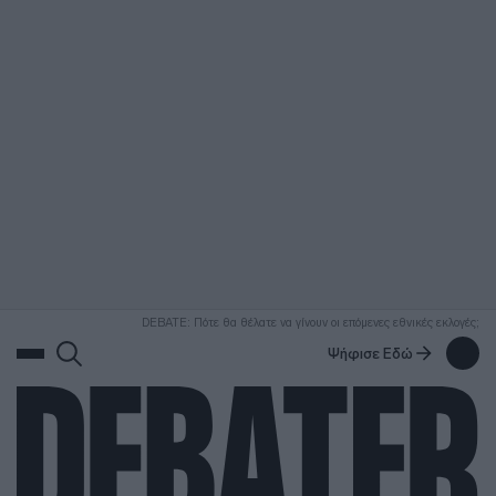
ΑΝΑΖΗΤΗΣΗ
DEBATE: Πότε θα θέλατε να γίνουν οι επόμενες εθνικές εκλογές;
Ψήφισε Εδώ