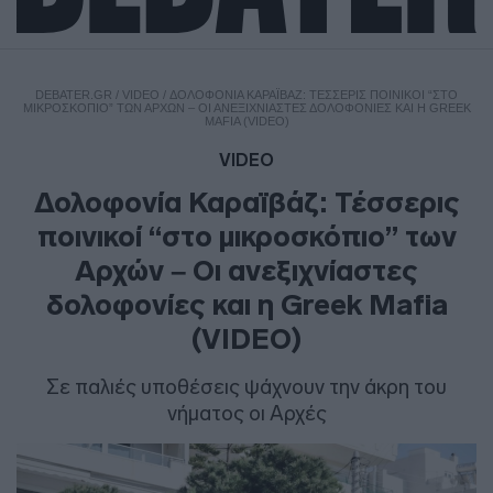
DEBATER.GR
/
VIDEO
/
ΔΟΛΟΦΟΝΊΑ ΚΑΡΑΪΒΆΖ: ΤΈΣΣΕΡΙΣ ΠΟΙΝΙΚΟΊ “ΣΤΟ
ΜΙΚΡΟΣΚΌΠΙΟ” ΤΩΝ ΑΡΧΏΝ – ΟΙ ΑΝΕΞΙΧΝΊΑΣΤΕΣ ΔΟΛΟΦΟΝΊΕΣ ΚΑΙ Η GREEK
MAFIA (VIDEO)
VIDEO
Δολοφονία Καραϊβάζ: Τέσσερις
ποινικοί “στο μικροσκόπιο” των
Αρχών – Οι ανεξιχνίαστες
δολοφονίες και η Greek Mafia
(VIDEO)
Σε παλιές υποθέσεις ψάχνουν την άκρη του
νήματος οι Αρχές