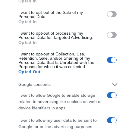
Opted In
επικοινωνιών για τη σάρωση των κινητών
use your data for below specified purposes in below Google
consent section.
τηλεφώνων που εξέπεμπαν από το σημείο
I want to opt-out of the Sale of my
Personal Data.
που έφυγε ο δημοσιογράφος, κατά τη
Opted In
διαδρομή του και στο σημείο της
I want to opt-out of processing my
δολοφονικής ενέδρας. Θα αναζητήσουν
Personal Data for Targeted Advertising.
Opted In
αριθμούς κινητών τηλεφώνων και ύποπτες
επικοινωνίες που μπορεί να σχετίζονται με
I want to opt-out of Collection, Use,
Retention, Sale, and/or Sharing of my
τους δράστες ή τους συνεργούς τους.
Personal Data that Is Unrelated with the
Purposes for which it was collected.
Opted Out
Δεινός σκοπευτής ο
Google consents
I want to allow Google to enable storage
δολοφόνος
related to advertising like cookies on web or
device identifiers in apps.
Οι αστυνομικοί επιβεβαιώνουν επίσης,
I want to allow my user data to be sent to
Google for online advertising purposes.
εξετάζοντας τη φύση των τραυμάτων που