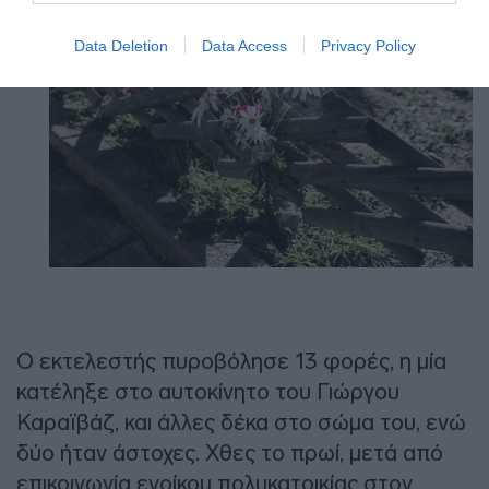
Data Deletion
Data Access
Privacy Policy
Ο εκτελεστής πυροβόλησε 13 φορές, η μία
κατέληξε στο αυτοκίνητο του Γιώργου
Καραϊβάζ, και άλλες δέκα στο σώμα του, ενώ
δύο ήταν άστοχες. Χθες το πρωί, μετά από
επικοινωνία ενοίκου πολυκατοικίας στον