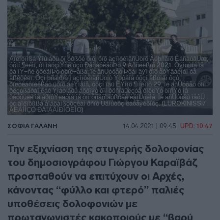
Äïëïöïíßá Ýîù áðü ôï óðßôé ôïõ, ôïõ äçìïóéïãñÜöïõ Ãéþñãïõ ÊáñáúâÜæ,
óôïí ¶ëéìï, ôï ìåóçìÝñé ôçò ÐáñáóêåõÞò 9 Áðñéëßïõ 2021. Óýìöùíá ìå
ôá ìÝ÷ñé óôéãìÞò óôïé÷åßá, ïé äñÜóôåò Þôáí äýï ðïõ åðÝâáéíáí óå
äßêõêëï. Ôçí þñá ðïõ ï äçìïóéïãñÜöïò Ýöôáíå óôçí åßóïäï ôçò
ðïëõêáôïéêßáò üðïõ äéÝìåíå, óôçí ïäü ÈÝìïõ ¶ííéíïõ 29, ïé äñÜóôåò ôïí
ðëçóßáóáí êáé Ýíáò áðü áõôïýò ôïí ðõñïâüëçóå ðïëëÝò öïñÝò ìå
ðéóôüëé ìå áðïôÝëåóìá íá ôïí ôñáõìáôßóåé èáíÜóéìá. Ïé äñÜóôåò ìåôÜ
ôç äïëïöïíßá åîáöáíßóôçêáí ðñïò Üãíùóôç êáôåýèõíóç. (EUROKINISSI/
ÃÉÁÍÍÇÓ ÐÁÍÁÃÏÐÏÕËÏÓ)
ΣΟΦΊΑ ΓΑΛΆΝΗ
14.04.2021 | 09:45
UPD: 10:47
Την εξιχνίαση της στυγερής δολοφονίας
του δημοσιογράφου Γιώργου Καραϊβάζ
προσπαθούν να επιτύχουν οι Αρχές,
κάνοντας “φύλλο και φτερό” παλιές
υποθέσεις δολοφονιών με
πρωταγωνιστές κακοποιούς με “βαρύ