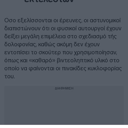
Οσο εξελίσσονται οι έρευνες, οι αστυνομικοί
διαπιστώνουν ότι οι φυσικοί αυτουργοί έχουν
δείξει μεγάλη επιμέλεια στο σχεδιασμό τής
δολοφονίας, καθώς ακόμη δεν έχουν
εντοπίσει το σκούτερ που χρησιμοποίησαν,
όπως και «καθαρό» βιντεοληπτικό υλικό στο
οποίο να φαίνονται οι πινακίδες κυκλοφορίας
του.
ΔΙΑΦΗΜΙΣΗ