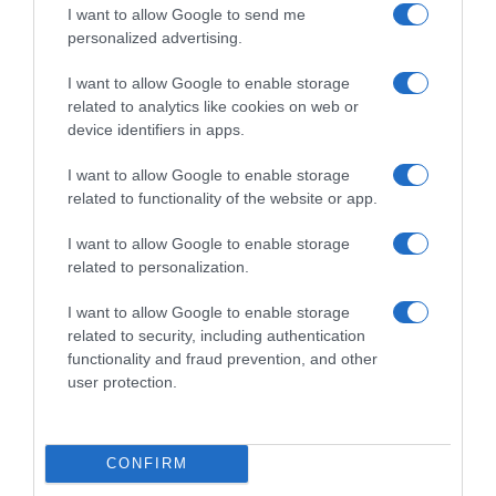
προέκυψαν από την ιατροδικαστική έκθεση,
I want to allow Google to send me
πως ο δολοφόνος ήταν δεινός σκοπευτής, με
personalized advertising.
θανατηφόρες βολές, ενώ προχώρησε σε
I want to allow Google to enable storage
«διπλή» χαριστική βολή, καθώς τα δύο
related to analytics like cookies on web or
device identifiers in apps.
τραύματα στο κεφάλι του θύματος ήταν σε
κοντινή απόσταση.
I want to allow Google to enable storage
related to functionality of the website or app.
ΔΙΑΦΗΜΙΣΗ
I want to allow Google to enable storage
related to personalization.
I want to allow Google to enable storage
related to security, including authentication
functionality and fraud prevention, and other
user protection.
CONFIRM