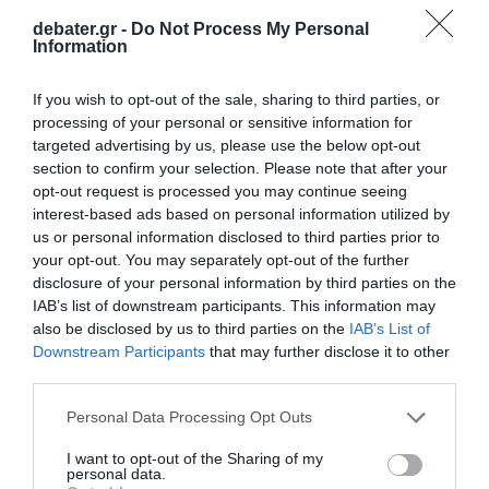
debater.gr -
Do Not Process My Personal
Information
If you wish to opt-out of the sale, sharing to third parties, or
processing of your personal or sensitive information for
targeted advertising by us, please use the below opt-out
section to confirm your selection. Please note that after your
opt-out request is processed you may continue seeing
interest-based ads based on personal information utilized by
us or personal information disclosed to third parties prior to
your opt-out. You may separately opt-out of the further
disclosure of your personal information by third parties on the
IAB’s list of downstream participants. This information may
also be disclosed by us to third parties on the
IAB’s List of
Downstream Participants
that may further disclose it to other
third parties.
Please note that this website/app uses one or more Google
Personal Data Processing Opt Outs
services and may gather and store information including but
not limited to your visit or usage behaviour. You may click to
I want to opt-out of the Sharing of my
Χθες έγινε και η άρση απορρήτου των
personal data.
grant or deny consent to Google and its third-party tags to