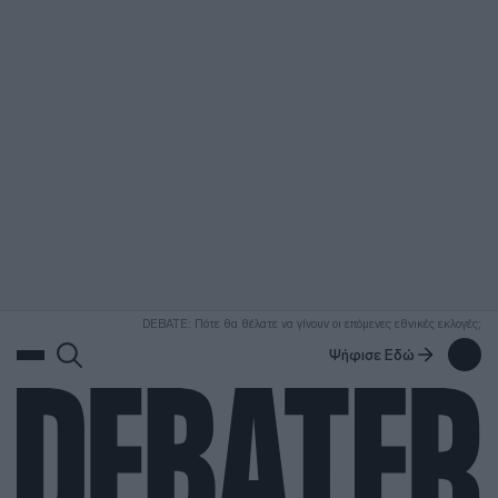
ΑΝΑΖΗΤΗΣΗ
DEBATE: Πότε θα θέλατε να γίνουν οι επόμενες εθνικές εκλογές;
Ψήφισε Εδώ