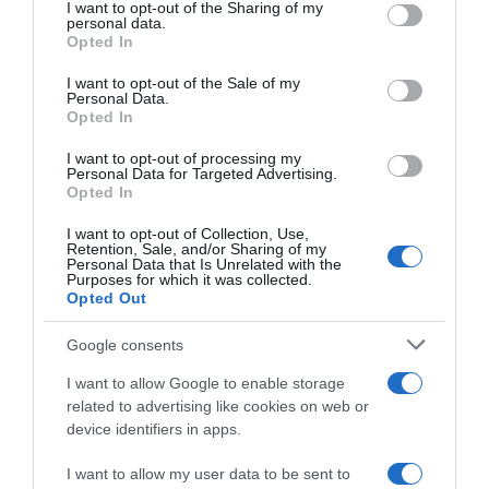
not limited to your visit or usage behaviour. You may click to
I want to opt-out of the Sharing of my
personal data.
grant or deny consent to Google and its third-party tags to
Opted In
use your data for below specified purposes in below Google
consent section.
ΔΙΕΘΝΗ
I want to opt-out of the Sale of my
Personal Data.
Προανήγγειλε συναντήσεις με Μητσοτάκη
Opted In
και Τουσκ την Τετάρτη 23/10 στο Βελιγράδι ο
I want to opt-out of processing my
Βούτσιτς
Personal Data for Targeted Advertising.
Opted In
Δεν μεταβαίνει στη Ρωσία για την σύνοδο του BRICS
I want to opt-out of Collection, Use,
Retention, Sale, and/or Sharing of my
21.10.2024 - 23:45
Personal Data that Is Unrelated with the
Purposes for which it was collected.
Opted Out
Google consents
I want to allow Google to enable storage
related to advertising like cookies on web or
device identifiers in apps.
I want to allow my user data to be sent to