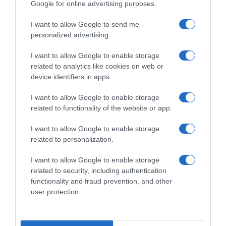
Google for online advertising purposes.
I want to allow Google to send me
personalized advertising.
I want to allow Google to enable storage
ΠΟΛΙΤΙΚΗ
related to analytics like cookies on web or
Αλ. Τσίπρας από το Βελιγράδι: «Εάν η ΕΕ
device identifiers in apps.
αποτύχει στα Βαλκάνια, οι συνέπειες θα είναι
I want to allow Google to enable storage
επικίνδυνες»
related to functionality of the website or app.
"Πρέπει να κάνουμε ό,τι μπορούμε για να
I want to allow Google to enable storage
υπερασπιστούμε τα εθνικά μας συμφέροντα"
related to personalization.
10.10.2024 - 14:35
I want to allow Google to enable storage
related to security, including authentication
functionality and fraud prevention, and other
user protection.