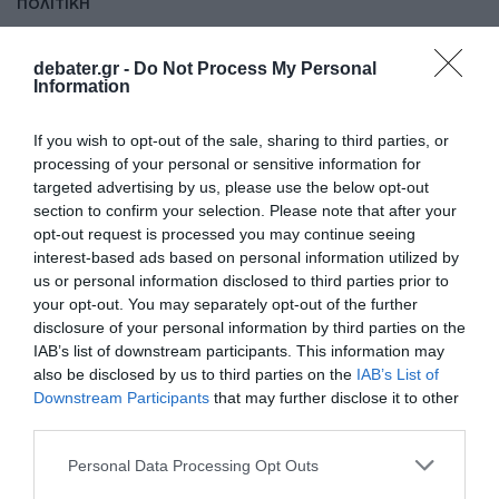
ΠΟΛΙΤΙΚΗ
Νίκος Δένδιας: Στο Βελιγράδι ο υπουργός
Εθνικής Άμυνας – Συνάντηση με τον ΥΠΕΘΑ
debater.gr -
Do Not Process My Personal
Information
της Σερβίας
Θα γίνει δεκτός από τον Σέρβο Πρόεδρο της
If you wish to opt-out of the sale, sharing to third parties, or
Δημοκρατίας
processing of your personal or sensitive information for
targeted advertising by us, please use the below opt-out
19.12.2024 - 09:21
section to confirm your selection. Please note that after your
opt-out request is processed you may continue seeing
interest-based ads based on personal information utilized by
us or personal information disclosed to third parties prior to
your opt-out. You may separately opt-out of the further
disclosure of your personal information by third parties on the
IAB’s list of downstream participants. This information may
also be disclosed by us to third parties on the
IAB’s List of
Downstream Participants
that may further disclose it to other
third parties.
Please note that this website/app uses one or more Google
Personal Data Processing Opt Outs
services and may gather and store information including but