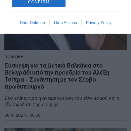
CONFIRM
Data Deletion
Data Access
Privacy Policy
ΠΟΛΙΤΙΚΗ
Σύσκεψη για τα Δυτικά Βαλκάνια στο
Βελιγράδι υπό την προεδρία του Αλέξη
Τσίπρα – Συνάντηση με τον Σέρβο
πρωθυπουργό
Στο επίκεντρο η αντιμετώπιση του εθνικισμού και η
εξασφάλιση της ειρήνης
08.10.2024 - 08:38