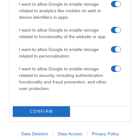
Θεσσαλονίκη: Από τη Σομαλία ο δεύτερος
I want to allow Google to enable storage
άνδρας που βρέθηκε νεκρός στη θάλασσα
related to analytics like cookies on web or
device identifiers in apps.
Συνεχίζονται οι έρευνες
I want to allow Google to enable storage
17.09.2025 - 21:25
related to functionality of the website or app.
I want to allow Google to enable storage
related to personalization.
I want to allow Google to enable storage
related to security, including authentication
functionality and fraud prevention, and other
user protection.
CONFIRM
Data Deletion
Data Access
Privacy Policy