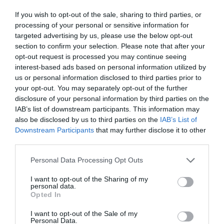
Ντέρμπαν της Νότιας Αφρικής
If you wish to opt-out of the sale, sharing to third parties, or
06.11.2025 - 12:03
processing of your personal or sensitive information for
targeted advertising by us, please use the below opt-out
section to confirm your selection. Please note that after your
opt-out request is processed you may continue seeing
interest-based ads based on personal information utilized by
us or personal information disclosed to third parties prior to
your opt-out. You may separately opt-out of the further
disclosure of your personal information by third parties on the
IAB’s list of downstream participants. This information may
also be disclosed by us to third parties on the
IAB’s List of
Downstream Participants
that may further disclose it to other
third parties.
Please note that this website/app uses one or more Google
Personal Data Processing Opt Outs
services and may gather and store information including but
not limited to your visit or usage behaviour. You may click to
I want to opt-out of the Sharing of my
personal data.
grant or deny consent to Google and its third-party tags to
ΔΙΕΘΝΗ
Opted In
use your data for below specified purposes in below Google
Σομαλία: Έκρηξη και ανταλλαγή πυρών κοντά
consent section.
I want to opt-out of the Sale of my
σε κέντρο κράτησης της υπηρεσίας
Personal Data.