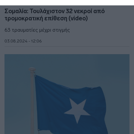
ΔΙΕΘΝΗ
Σομαλία: Τουλάχιστον 32 νεκροί από
τρομοκρατική επίθεση (video)
63 τραυματίες μέχρι στιγμής
03.08.2024 - 12:06