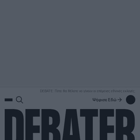
ΑΝΑΖΗΤΗΣΗ
DEBATE: Πότε θα θέλατε να γίνουν οι επόμενες εθνικές εκλογές;
Ψήφισε Εδώ