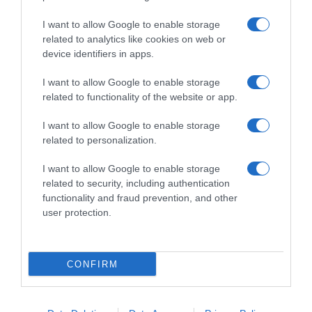
I want to allow Google to enable storage
related to analytics like cookies on web or
device identifiers in apps.
I want to allow Google to enable storage
ΕΛΛΑΔΑ
related to functionality of the website or app.
Συγκέντρωση για τα Τέμπη: Κουκουλοφόροι
ρίχνουν κάτω και χτυπούν αστυνομικό – Δείτε
I want to allow Google to enable storage
το βίντεο
related to personalization.
Εννέα τραυματίες στα επεισόδια, μεταξύ τους δύο
I want to allow Google to enable storage
αστυνομικοί
related to security, including authentication
functionality and fraud prevention, and other
28.02.2025 - 16:17
user protection.
CONFIRM