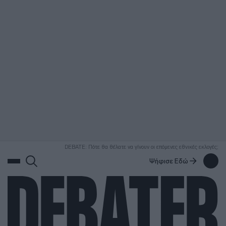
ΑΝΑΖΗΤΗΣΗ
DEBATE: Πότε θα θέλατε να γίνουν οι επόμενες εθνικές εκλογές;
Ψήφισε Εδώ