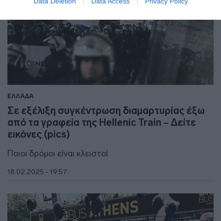
Data Deletion
Data Access
Privacy Policy
ΕΛΛΑΔΑ
Σε εξέλιξη συγκέντρωση διαμαρτυρίας έξω
από τα γραφεία της Hellenic Train – Δείτε
εικόνες (pics)
Ποιοι δρόμοι είναι κλειστοί
18.02.2025 - 19:57