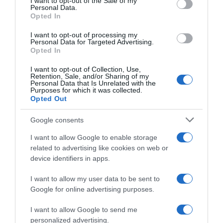
I want to opt-out of the Sale of my
Personal Data.
Opted In
I want to opt-out of processing my
ΕΛΛΑΔΑ
Personal Data for Targeted Advertising.
Opted In
ΓΣΕΒΕΕ: Καλεί σε κινητοποίηση τα μέλη της
στις 28 Μαρτίου κατά του νέου φορολογικού
I want to opt-out of Collection, Use,
νόμου
Retention, Sale, and/or Sharing of my
Personal Data that Is Unrelated with the
Purposes for which it was collected.
Στις 9.00 π.μ., έξω από το Συμβούλιο της Επικρατείας
Opted Out
26.03.2025 - 15:20
Google consents
I want to allow Google to enable storage
related to advertising like cookies on web or
device identifiers in apps.
I want to allow my user data to be sent to
Google for online advertising purposes.
I want to allow Google to send me
personalized advertising.