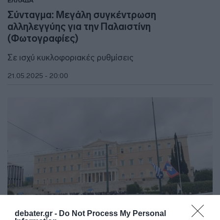
ΕΛΛΑΔΑ
Σύνταγμα: Μεγάλη συγκέντρωση
αλληλεγγύης για την Παλαιστίνη
(Φωτογραφίες)
Σε ισχύ κυκλοφοριακές ρυθμίσεις
21.05.2025 - 20:00
debater.gr -
Do Not Process My Personal