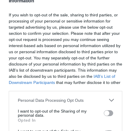
Information
ΕΛΛΑΔΑ
If you wish to opt-out of the sale, sharing to third parties, or
processing of your personal or sensitive information for
Συγκέντρωση έξω από τη Βουλή κατά του
targeted advertising by us, please use the below opt-out
εξοπλιστικού προγράμματος
section to confirm your selection. Please note that after your
opt-out request is processed you may continue seeing
Την ώρα της παρουσίασής του από τον πρωθυπουργό
interest-based ads based on personal information utilized by
us or personal information disclosed to third parties prior to
02.04.2025 - 15:24
your opt-out. You may separately opt-out of the further
disclosure of your personal information by third parties on the
IAB’s list of downstream participants. This information may
also be disclosed by us to third parties on the
IAB’s List of
Downstream Participants
that may further disclose it to other
third parties.
Please note that this website/app uses one or more Google
Personal Data Processing Opt Outs
services and may gather and store information including but
not limited to your visit or usage behaviour. You may click to
I want to opt-out of the Sharing of my
personal data.
grant or deny consent to Google and its third-party tags to
Opted In
use your data for below specified purposes in below Google
consent section.