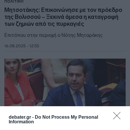
ΠΟΛΙΤΙΚΗ
Μητσοτάκης: Επικοινώνησε με τον πρόεδρο
της Βολισσού – Ξεκινά άμεσα η καταγραφή
των ζημιών από τις πυρκαγιές
Επιτόπου στην περιοχή ο Νότης Μηταράκης
16.08.2025 - 12:55
debater.gr -
Do Not Process My Personal
Information