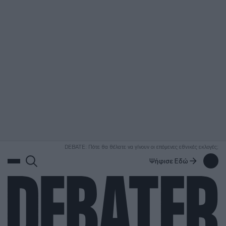
ΑΝΑΖΗΤΗΣΗ
DEBATE: Πότε θα θέλατε να γίνουν οι επόμενες εθνικές εκλογές;
Ψήφισε Εδώ