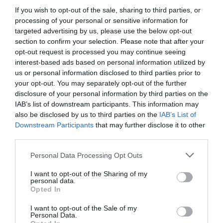
If you wish to opt-out of the sale, sharing to third parties, or
processing of your personal or sensitive information for
ΠΟΛΙΤΙΚΗ
targeted advertising by us, please use the below opt-out
Μηταράκης στον Φάμελλο: «Η ψηφοφορία
section to confirm your selection. Please note that after your
opt-out request is processed you may continue seeing
θα γίνει κανονικά – Η ΝΔ, δεν είπε ποτέ ότι θα
interest-based ads based on personal information utilized by
φύγει – Βρίσκεστε σε ντελίριο»
us or personal information disclosed to third parties prior to
your opt-out. You may separately opt-out of the further
Τι ανέφερε ο κοινοβουλευτικός εκπρόσωπος της ΝΔ
disclosure of your personal information by third parties on the
30.07.2025 - 23:16
IAB’s list of downstream participants. This information may
also be disclosed by us to third parties on the
IAB’s List of
Downstream Participants
that may further disclose it to other
third parties.
Please note that this website/app uses one or more Google
Personal Data Processing Opt Outs
services and may gather and store information including but
not limited to your visit or usage behaviour. You may click to
I want to opt-out of the Sharing of my
personal data.
grant or deny consent to Google and its third-party tags to
Opted In
use your data for below specified purposes in below Google
consent section.
I want to opt-out of the Sale of my
Personal Data.