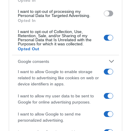
Opted In
I want to opt-out of processing my
Personal Data for Targeted Advertising.
Opted In
ΠΟΛΙΤΙΚΗ
I want to opt-out of Collection, Use,
Retention, Sale, and/or Sharing of my
Μηταράκης: Η ΝΔ έχει ξεκαθαρίσει από την
Personal Data that Is Unrelated with the
Purposes for which it was collected.
αρχή ότι καταψηφίζει επί της ουσίας τις
Opted Out
προτάσεις για Προανακριτική
Google consents
Τι ανέφερε στην ομιλία του
I want to allow Google to enable storage
30.07.2025 - 21:24
related to advertising like cookies on web or
device identifiers in apps.
I want to allow my user data to be sent to
Google for online advertising purposes.
I want to allow Google to send me
personalized advertising.