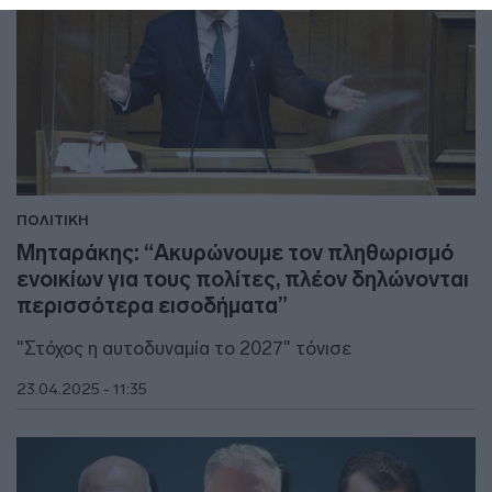
ΠΟΛΙΤΙΚΗ
Μηταράκης: “Ακυρώνουμε τον πληθωρισμό
ενοικίων για τους πολίτες, πλέον δηλώνονται
περισσότερα εισοδήματα”
"Στόχος η αυτοδυναμία το 2027" τόνισε
23.04.2025 - 11:35