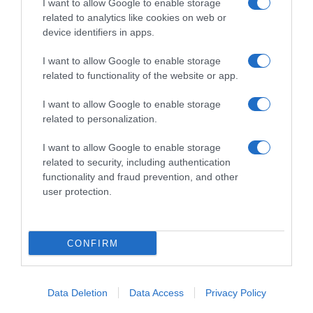
I want to allow Google to enable storage
related to analytics like cookies on web or
device identifiers in apps.
I want to allow Google to enable storage
related to functionality of the website or app.
I want to allow Google to enable storage
ΠΟΛΙΤΙΚΗ
related to personalization.
Μηταράκης προς Κωνσταντοπούλου: Δεν
μας ενοχλεί η φωνή σας, μας ενοχλεί το ήθος,
I want to allow Google to enable storage
ο τρόπος που εκφράζεστε
related to security, including authentication
functionality and fraud prevention, and other
Τι ανέφερε ο κοινοβουλευτικός εκπρόσωπος της ΝΔ
user protection.
22.07.2025 - 18:01
CONFIRM
Data Deletion
Data Access
Privacy Policy