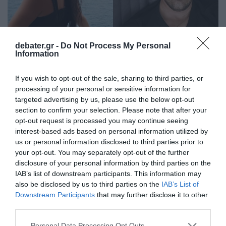
debater.gr -
Do Not Process My Personal
Information
LIFESTYLE
If you wish to opt-out of the sale, sharing to third parties, or
Μαρία Κορινθίου: Ανέβασε την πρώτη κοινή
processing of your personal or sensitive information for
φωτογραφία με τον νέο της σύντροφο,
targeted advertising by us, please use the below opt-out
Γιώργο Καραθανάση (pic)
section to confirm your selection. Please note that after your
opt-out request is processed you may continue seeing
Το ζευγάρι απολαμβάνει ένα άκρως ρομαντικό ταξίδι
interest-based ads based on personal information utilized by
στην Ιταλία
us or personal information disclosed to third parties prior to
your opt-out. You may separately opt-out of the further
22.08.2025 - 09:33
disclosure of your personal information by third parties on the
IAB’s list of downstream participants. This information may
also be disclosed by us to third parties on the
IAB’s List of
Downstream Participants
that may further disclose it to other
third parties.
Please note that this website/app uses one or more Google
Personal Data Processing Opt Outs