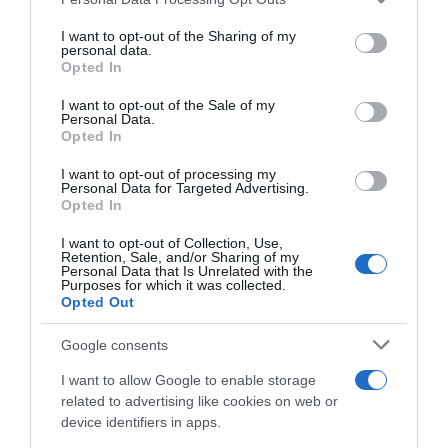
services and may gather and store information including but
not limited to your visit or usage behaviour. You may click to
I want to opt-out of the Sharing of my
personal data.
grant or deny consent to Google and its third-party tags to
Opted In
use your data for below specified purposes in below Google
consent section.
I want to opt-out of the Sale of my
Personal Data.
Opted In
I want to opt-out of processing my
Personal Data for Targeted Advertising.
Opted In
LIFESTYLE
Μαρία Κορινθίου – Γιώργος Καραθανάσης:
I want to opt-out of Collection, Use,
Retention, Sale, and/or Sharing of my
Πιο ερωτευμένο από ποτέ το ζευγάρι – Η
Personal Data that Is Unrelated with the
Purposes for which it was collected.
ρομαντική βόλτα με σκάφος στην Ακτή
Opted Out
Αμάλφι
Google consents
Ζουν τον έρωτά τους
I want to allow Google to enable storage
20.08.2025 - 11:24
related to advertising like cookies on web or
device identifiers in apps.