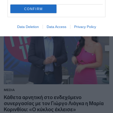
07.08.2025 - 14:30
CONFIRM
Data Deletion
Data Access
Privacy Policy
MEDIA
Κάθετα αρνητική στο ενδεχόμενο
συνεργασίας με τον Γιώργο Λιάγκα η Μαρία
Κορινθίου: «Ο κύκλος έκλεισε»