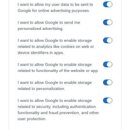
I want to allow my user data to be sent to
Google for online advertising purposes.
I want to allow Google to send me
personalized advertising.
I want to allow Google to enable storage
related to analytics like cookies on web or
device identifiers in apps.
I want to allow Google to enable storage
related to functionality of the website or app.
I want to allow Google to enable storage
LIFESTYLE
related to personalization.
Μαρία Κορινθίου: «Λιώνει» για τον νέο της
σύντροφο – Η ρομαντική του ανάρτηση για
I want to allow Google to enable storage
εκείνη
related to security, including authentication
functionality and fraud prevention, and other
Η ηθοποιός διανύει μια από τις πιο όμορφες
user protection.
περιόδους στη ζωή της