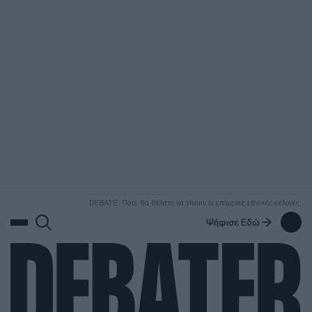
ΑΝΑΖΗΤΗΣΗ
DEBATE: Πότε θα θέλατε να γίνουν οι επόμενες εθνικές εκλογές;
Ψήφισε Εδώ