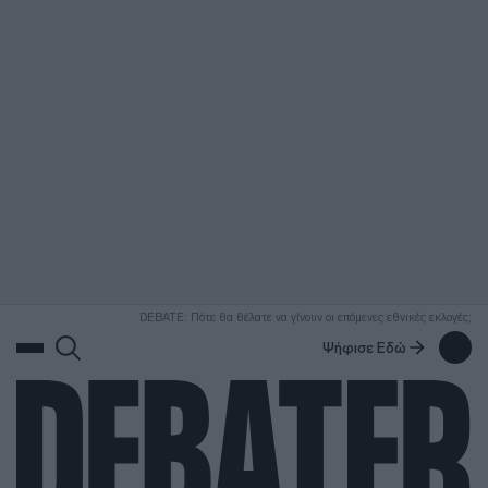
ΑΝΑΖΗΤΗΣΗ
DEBATE: Πότε θα θέλατε να γίνουν οι επόμενες εθνικές εκλογές;
Ψήφισε Εδώ