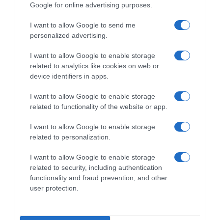
Google for online advertising purposes.
I want to allow Google to send me
personalized advertising.
I want to allow Google to enable storage
related to analytics like cookies on web or
device identifiers in apps.
I want to allow Google to enable storage
related to functionality of the website or app.
LIFESTYLE
I want to allow Google to enable storage
Ευρυδίκη Βαλαβάνη: Δέχτηκε «απειλές» στο
related to personalization.
Instagram – «H συγκεκριμένη στέλνει και
στον άντρα μου»
I want to allow Google to enable storage
related to security, including authentication
Η προειδοποίησε που έστειλε στους διαδικτυακούς
functionality and fraud prevention, and other
της φίλους
user protection.
29.01.2025 - 09:31