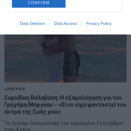
CONFIRM
Data Deletion
Data Access
Privacy Policy
LIFESTYLE
Ευρυδίκη Βαλαβάνη: Η εξομολόγηση για τον
Γρηγόρη Μόργκαν – «Έτσι είχα φανταστεί τον
άντρα της ζωής μου»
Το ζευγάρι παντρεύτηκε τον περασμένο Σεπτέμβριο
στην Κρήτη