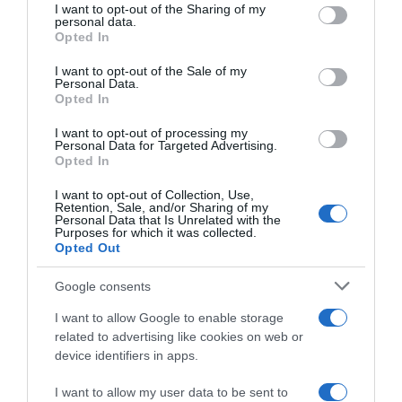
not limited to your visit or usage behaviour. You may click to
I want to opt-out of the Sharing of my
personal data.
grant or deny consent to Google and its third-party tags to
Opted In
use your data for below specified purposes in below Google
consent section.
I want to opt-out of the Sale of my
Personal Data.
Opted In
I want to opt-out of processing my
Personal Data for Targeted Advertising.
Opted In
LIFESTYLE
Ευρυδίκη Βαλαβάνη: Η αδημοσίευτη
I want to opt-out of Collection, Use,
Retention, Sale, and/or Sharing of my
φωτογραφία από τον γάμο με τον Γρηγόρη
Personal Data that Is Unrelated with the
Purposes for which it was collected.
Μόργκαν – «Με έπιασε τρελή νοσταλγία»
Opted Out
Η τρυφερή ανάρτηση που έκανε στο Instagram
Google consents
25.02.2025 - 16:04
I want to allow Google to enable storage
related to advertising like cookies on web or
device identifiers in apps.
I want to allow my user data to be sent to