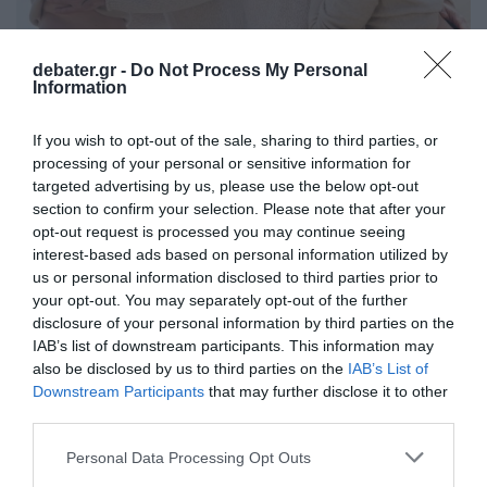
debater.gr -
Do Not Process My Personal
Information
LIFESTYLE
If you wish to opt-out of the sale, sharing to third parties, or
Ευρυδίκη Βαλαβάνη: Ο τρόπος που
processing of your personal or sensitive information for
ανακοίνωσε στον Γρηγόρη Μόργκαν ότι είναι
targeted advertising by us, please use the below opt-out
έγκυος – Τι αποκάλυψε
section to confirm your selection. Please note that after your
opt-out request is processed you may continue seeing
Η παρουσιάστρια και δημοσιογράφος είναι έγκυος
interest-based ads based on personal information utilized by
στον πέμπτο μήνα
us or personal information disclosed to third parties prior to
your opt-out. You may separately opt-out of the further
10.03.2025 - 11:00
disclosure of your personal information by third parties on the
IAB’s list of downstream participants. This information may
also be disclosed by us to third parties on the
IAB’s List of
Downstream Participants
that may further disclose it to other
third parties.
Please note that this website/app uses one or more Google
Personal Data Processing Opt Outs
services and may gather and store information including but