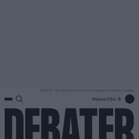
ΑΝΑΖΗΤΗΣΗ
DEBATE: Πότε θα θέλατε να γίνουν οι επόμενες εθνικές εκλογές;
Ψήφισε Εδώ