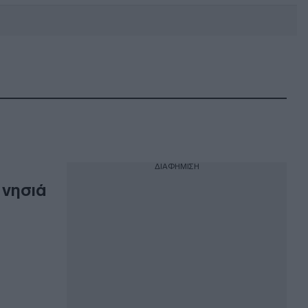
DEBATE: Πότε θα θέλατε να
γίνουν οι επόμενες εθνικές
εκλογές;
ΔΙΑΦΗΜΙΣΗ
 νησιά