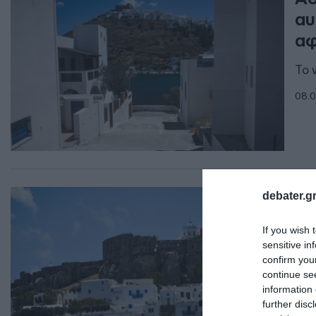
αυ
αφ
Το 
08.0
ΕΛΛ
debater.gr
Σε
If you wish 
λε
sensitive in
confirm you
Τι 
continue se
information 
04.0
further disc