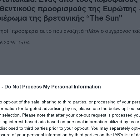
θεντικούς προορισμούς της Ευρώπης 
ιέρωμα της βρετανικής “The Sun”
νησί "προσφέρει αυτό που αναζητά πλέον ο σύγχρονος τα
6.2026 - 15:04
ΑΔΑ
 -
Do Not Process My Personal Information
 καθεστώς έκτακτης ανάγκης, λόγω
to opt-out of the sale, sharing to third parties, or processing of your per
ιψυδρίας η Αστυπάλαια
formation for targeted advertising by us, please use the below opt-out s
r selection. Please note that after your opt-out request is processed y
αναφέρει η ανακοίνωση
eing interest-based ads based on personal information utilized by us or
disclosed to third parties prior to your opt-out. You may separately opt-
5.2026 - 19:02
losure of your personal information by third parties on the IAB’s list of