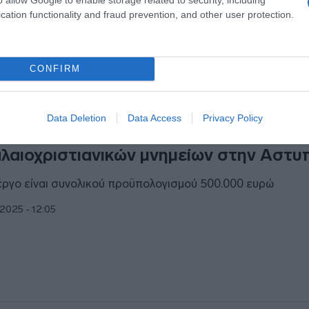
cation functionality and fraud prevention, and other user protection.
2.2026 - 15:51
CONFIRM
ΙΤΙΣΜΟΣ
Data Deletion
Data Access
Privacy Policy
ΠΟ: Συντήρηση, αποκατάσταση και αν
λαιοχριστιανικών μνημείων στην Αστυ
έργο είναι συνολικού προϋπολογισμού 500.000 ευρώ
1.2025 - 12:05