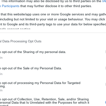
. This information may also be disclosed by us to third parties on the
IA
Participants
that may further disclose it to other third parties.
 that this website/app uses one or more Google services and may gath
including but not limited to your visit or usage behaviour. You may click 
 to Google and its third-party tags to use your data for below specifi
ogle consent section.
ΑΔΑ
τυπάλαια: Ένας από τους πλέον
l Data Processing Opt Outs
ερχόμενους τουριστικούς προορισμού
o opt-out of the Sharing of my personal data.
γκοσμίως για το 2026
In
εκτενές αφιέρωμα της ιστοσελίδας Travel and Tour World
o opt-out of the Sale of my Personal Data.
4.2026 - 14:48
In
to opt-out of processing my Personal Data for Targeted
ing.
In
o opt-out of Collection, Use, Retention, Sale, and/or Sharing
ersonal Data that Is Unrelated with the Purposes for which it
ΑΔΑ
lected.