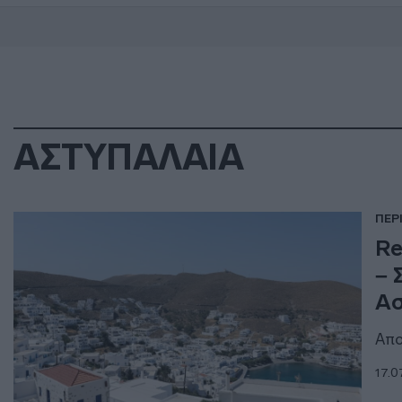
ΑΣΤΥΠΑΛΑΙΑ
ΠΕΡ
Re
– 
Ασ
Απο
17.0