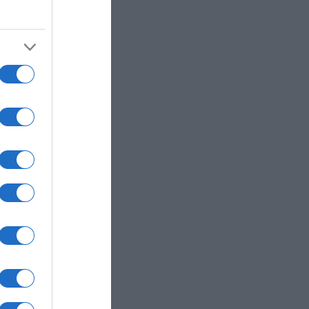
ian με
 2026