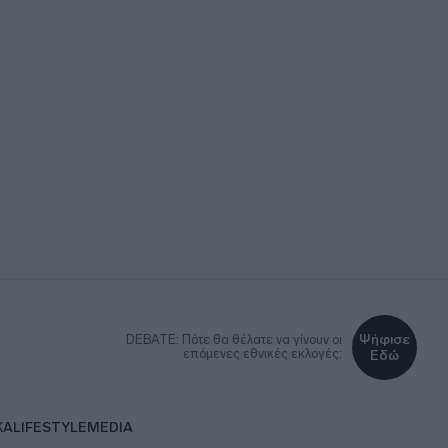
Ψήφισε
DEBATE: Πότε θα θέλατε να γίνουν οι
επόμενες εθνικές εκλογές;
Εδώ
ΚΑ
LIFESTYLE
MEDIA