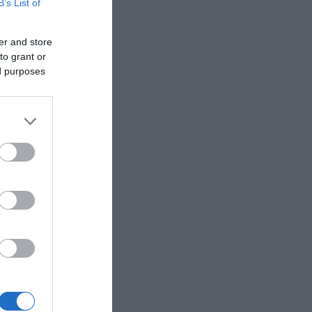
B’s List of
er and store
to grant or
ed purposes
ς