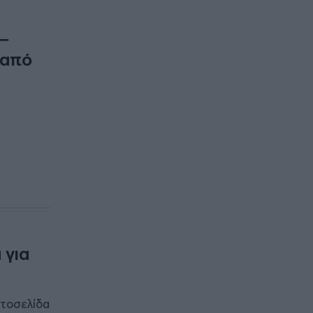
 –
 από
 για
στοσελίδα