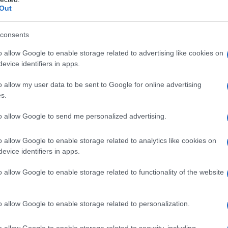
Out
τυπάλαια: Πρώτη στη λίστα του Guard
υς 50 κορυφαίους προορισμούς για το
consents
 ποιους λόγους ξεχώρισε η «Πεταλούδα του Αιγαίου»
o allow Google to enable storage related to advertising like cookies on
evice identifiers in apps.
3.2026 - 15:00
o allow my user data to be sent to Google for online advertising
s.
to allow Google to send me personalized advertising.
o allow Google to enable storage related to analytics like cookies on
evice identifiers in apps.
ΑΔΑ
τυπάλαια: Ψαράς “πάλεψε” με την
o allow Google to enable storage related to functionality of the website
κοκαιρία για να σώσει το καΐκι του –
αραλίγο να είχα πνιγεί»
o allow Google to enable storage related to personalization.
α πάθει κάτι το σκάφος μου θα τρελαθώ»
o allow Google to enable storage related to security, including