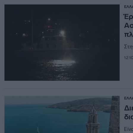
ΕΛΛ
Έρ
Ασ
πλ
Στη
12.1
ΕΛΛ
Δι
δι
Είν