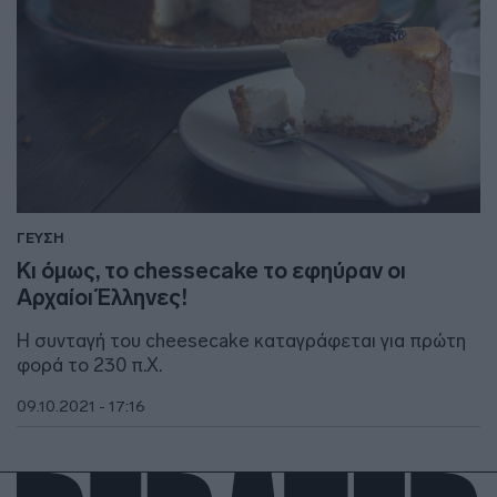
ΓΕΥΣΗ
Κι όμως, το chessecake το εφηύραν οι
Αρχαίοι Έλληνες!
Η συνταγή του cheesecake καταγράφεται για πρώτη
φορά το 230 π.Χ.
09.10.2021 - 17:16