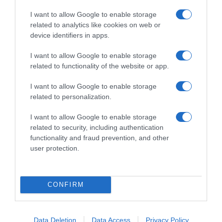
I want to allow Google to enable storage
related to analytics like cookies on web or
device identifiers in apps.
I want to allow Google to enable storage
related to functionality of the website or app.
ΠΟΛΙΤΙΣΜΟΣ
I want to allow Google to enable storage
Το αρχαίο DNA ρίχνει φως στις άγνωστες
related to personalization.
πτυχές της αρχαίας ιστορίας και των λαών
I want to allow Google to enable storage
Η εξονυχιστική έρευνα με Έλληνες επιστήμονες
related to security, including authentication
functionality and fraud prevention, and other
25.08.2022 - 22:39
user protection.
CONFIRM
Data Deletion
Data Access
Privacy Policy