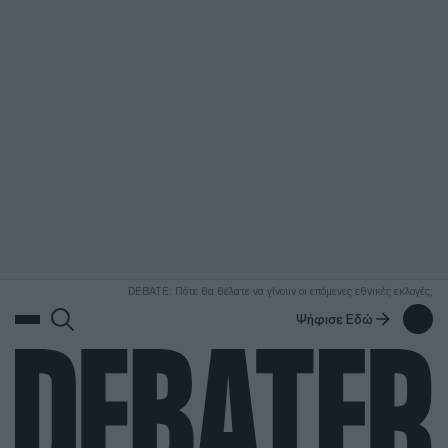
ΑΝΑΖΗΤΗΣΗ
DEBATE: Πότε θα θέλατε να γίνουν οι επόμενες εθνικές εκλογές;
Ψήφισε Εδώ