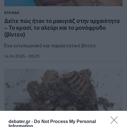
ΕΛΛΑΔΑ
Δείτε πώς ήταν το μακιγιάζ στην αρχαιότητα
– Το κρασί, το αλεύρι και το μονόφρυδο
(βίντεο)
Ένα εντυπωσιακό και παραστατικό βίντεο
14.04.2025 - 08:23
debater.gr -
Do Not Process My Personal
Information