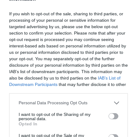
If you wish to opt-out of the sale, sharing to third parties, or
processing of your personal or sensitive information for
targeted advertising by us, please use the below opt-out
ΕΛΛΑΔΑ
section to confirm your selection. Please note that after your
Η πρώτη γνωστή περίπτωση συνδρόμου
opt-out request is processed you may continue seeing
Down στην αρχαία Ελλάδα
interest-based ads based on personal information utilized by
us or personal information disclosed to third parties prior to
Έρευνα σε 10.000 αρχαία γονιδιώματα
your opt-out. You may separately opt-out of the further
disclosure of your personal information by third parties on the
21.02.2024 - 10:14
IAB’s list of downstream participants. This information may
also be disclosed by us to third parties on the
IAB’s List of
Downstream Participants
that may further disclose it to other
third parties.
Please note that this website/app uses one or more Google
Personal Data Processing Opt Outs
services and may gather and store information including but
not limited to your visit or usage behaviour. You may click to
I want to opt-out of the Sharing of my
personal data.
grant or deny consent to Google and its third-party tags to
Opted In
use your data for below specified purposes in below Google
consent section.
I want to opt-out of the Sale of my