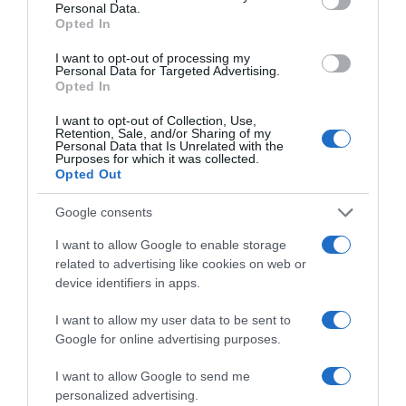
Personal Data.
Opted In
I want to opt-out of processing my
Personal Data for Targeted Advertising.
Opted In
ΠΟΛΙΤΙΣΜΟΣ
I want to opt-out of Collection, Use,
Δείτε εντυπωσιακές φωτογραφίες μέσα από
Retention, Sale, and/or Sharing of my
Personal Data that Is Unrelated with the
τον Τύμβο Καστά της Αμφίπολης Σερρών
Purposes for which it was collected.
Opted Out
Θα παρουσιαστεί και θα είναι διαθέσιμος στο ευρύ
κοινό το 2027
Google consents
I want to allow Google to enable storage
19.04.2023 - 23:19
related to advertising like cookies on web or
device identifiers in apps.
I want to allow my user data to be sent to
Google for online advertising purposes.
I want to allow Google to send me
personalized advertising.