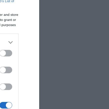
B’s List of
er and store
to grant or
ed purposes
Κρίσης
ισμό