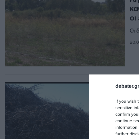
κα
οι
Οι 
20.0
ΕΛΛ
debater.gr
Πό
If you wish 
οι
sensitive in
γν
confirm you
continue se
Δόθ
information 
further disc
16.0