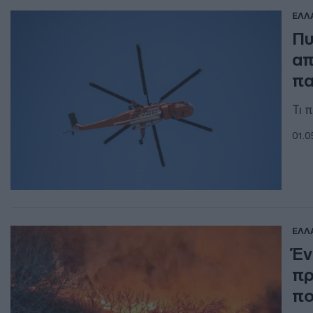
ΕΛΛ
Πυ
απ
πα
Τι 
01.0
ΕΛΛ
Έν
πρ
πο