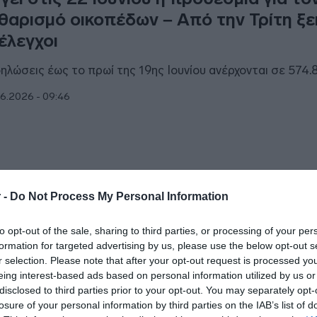
θαρισμό οικοπέδων – Από την Τρίτη ξε
 έλεγχοι
δηλώσεις έως το πρωί της 19ης Ιουνίου ανέρχονται σε 574.
6.2026 - 09:46
ΑΔΑ
 -
Do Not Process My Personal Information
τε λήγει η προθεσμία για τα ακαθάρισ
to opt-out of the sale, sharing to third parties, or processing of your per
κόπεδα – Τα πρόστιμα και όσα πρέπει 
formation for targeted advertising by us, please use the below opt-out s
ωρίζετε
r selection. Please note that after your opt-out request is processed y
eing interest-based ads based on personal information utilized by us or
ηκε παράταση 7 ημέρων από το υπουργείο Πολιτικής Προ
disclosed to third parties prior to your opt-out. You may separately opt-
losure of your personal information by third parties on the IAB’s list of
6.2026 - 16:19