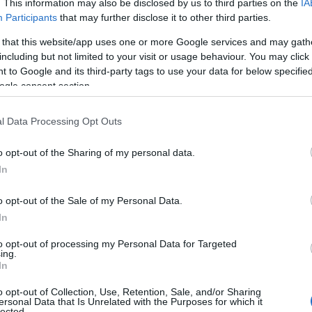
. This information may also be disclosed by us to third parties on the
IA
Participants
that may further disclose it to other third parties.
 that this website/app uses one or more Google services and may gath
including but not limited to your visit or usage behaviour. You may click 
 to Google and its third-party tags to use your data for below specifi
ogle consent section.
ΑΔΑ
καμπάνια του Υπουργείου Κλιματικής 
l Data Processing Opt Outs
ι Πολιτικής Προστασίας για τον καθαρ
o opt-out of the Sharing of my personal data.
κοπέδων και την πρόληψη πυρκαγιών
In
ίντεο)
o opt-out of the Sale of my Personal Data.
κάλεσμα στους πολίτες
In
5.2026 - 20:04
to opt-out of processing my Personal Data for Targeted
ing.
In
o opt-out of Collection, Use, Retention, Sale, and/or Sharing
ersonal Data that Is Unrelated with the Purposes for which it
ΙΤΙΚΗ
lected.