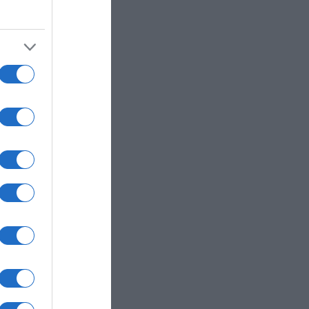
υπό
8.000
όληψη
ής