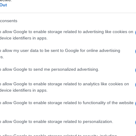
Out
σκεψη για την αντιπυρική προστασία 
ν Μητσοτάκη – Στη “μάχη” πάνω από 1
consents
ροσβέστες, drones και το Antinero
o allow Google to enable storage related to advertising like cookies on
evice identifiers in apps.
ουσιάστηκαν οι παρεμβάσεις της Δασικής Υπηρεσίας
5.2026 - 14:39
o allow my user data to be sent to Google for online advertising
s.
to allow Google to send me personalized advertising.
o allow Google to enable storage related to analytics like cookies on
evice identifiers in apps.
ΙΤΙΚΗ
υρνάς: Αυξημένη ετοιμότητα στην πρ
o allow Google to enable storage related to functionality of the website
όψει αντιπυρικής περιόδου
o allow Google to enable storage related to personalization.
 Λαμία βρέθηκε ο υπουργός Κλιματικής Κρίσης και Πολιτικ
στασίας
o allow Google to enable storage related to security, including