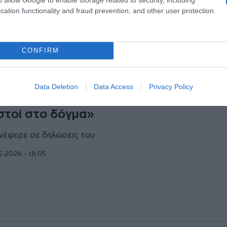
5.2026 - 16:23
cation functionality and fraud prevention, and other user protection.
CONFIRM
ΙΤΙΚΗ
Data Deletion
Data Access
Privacy Policy
υρνάς για αντιπυρική περίοδο: ««Μέν
στοί στο δόγμα»
ανέφερε σε δηλώσεις του
5.2026 - 18:05