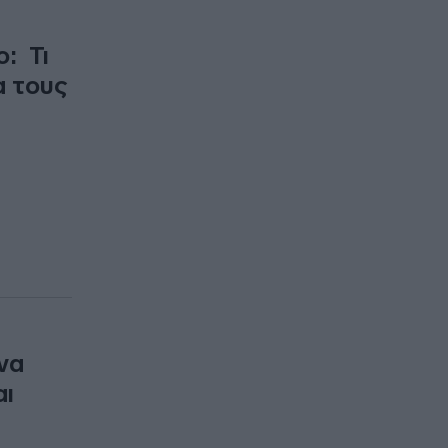
ο: Τι
α τους
να
αι