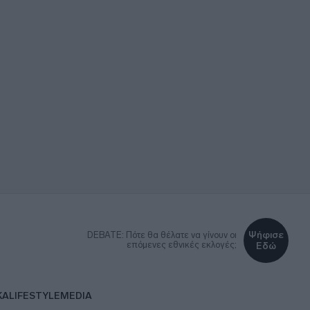
Ψήφισε
DEBATE: Πότε θα θέλατε να γίνουν οι
επόμενες εθνικές εκλογές;
Εδώ
ΚΑ
LIFESTYLE
MEDIA