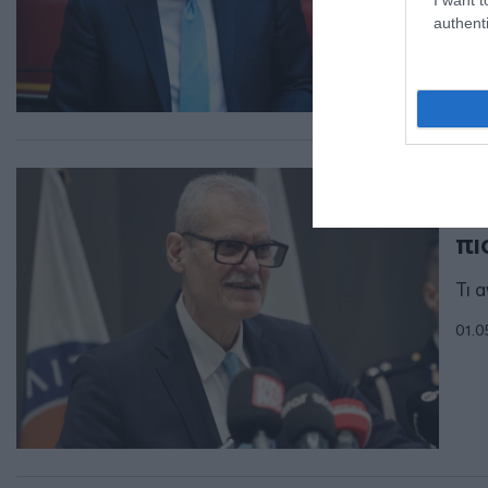
04.0
authenti
ΠΟΛ
Το
πι
Τι 
01.0