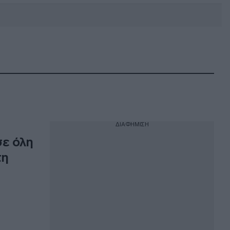
DEBATE: Πότε θα θέλατε να
γίνουν οι επόμενες εθνικές
εκλογές;
ΔΙΑΦΗΜΙΣΗ
σε όλη
τη