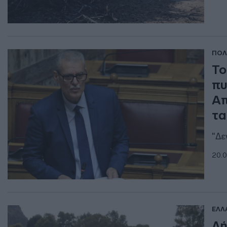
ΠΟΛ
Το
πυ
Απ
τα
"Δε
20.0
ΕΛΛ
Λή