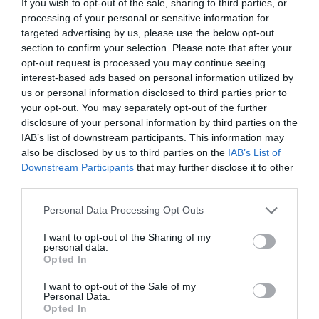
If you wish to opt-out of the sale, sharing to third parties, or
processing of your personal or sensitive information for
targeted advertising by us, please use the below opt-out
section to confirm your selection. Please note that after your
opt-out request is processed you may continue seeing
interest-based ads based on personal information utilized by
us or personal information disclosed to third parties prior to
your opt-out. You may separately opt-out of the further
disclosure of your personal information by third parties on the
IAB’s list of downstream participants. This information may
also be disclosed by us to third parties on the
IAB’s List of
Downstream Participants
that may further disclose it to other
third parties.
Please note that this website/app uses one or more Google
Personal Data Processing Opt Outs
services and may gather and store information including but
ΥΓΕΙΑ
not limited to your visit or usage behaviour. You may click to
I want to opt-out of the Sharing of my
Δερματικά προβλήματα την άνοιξη: Πώς να τα
personal data.
grant or deny consent to Google and its third-party tags to
αντιμετωπίσετε
Opted In
use your data for below specified purposes in below Google
consent section.
I want to opt-out of the Sale of my
Ποιους "κινδύνους" εγκυμονεί η άνοιξη για το δέρμα
Personal Data.
μας
Opted In