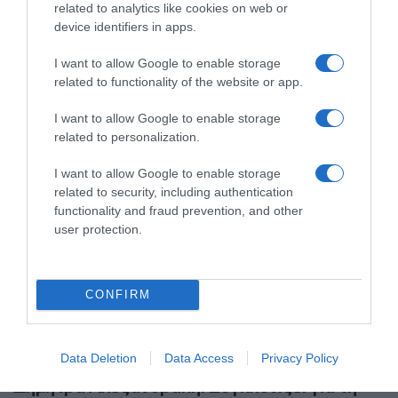
Μήπως, όμως, κάποιες φορές ονομάζουμε την
related to analytics like cookies on web or
αλλεργία μας «αναφυλαξία» καταχρηστικά;
device identifiers in apps.
20.02.2025 - 13:20
I want to allow Google to enable storage
related to functionality of the website or app.
I want to allow Google to enable storage
related to personalization.
I want to allow Google to enable storage
related to security, including authentication
functionality and fraud prevention, and other
user protection.
CONFIRM
Data Deletion
Data Access
Privacy Policy
LIFESTYLE
Δήμητρα Αλεξανδράκη: Συγκλονίζει για τη