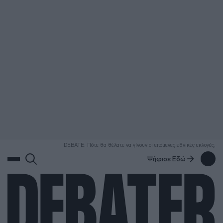
ΑΝΑΖΗΤΗΣΗ
DEBATE: Πότε θα θέλατε να γίνουν οι επόμενες εθνικές εκλογές;
Ψήφισε Εδώ