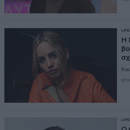
LIF
Η 
βο
σχ
Κυκ
07.0
LIF
Ο 