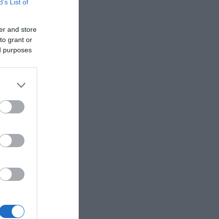
B’s List of
er and store
to grant or
ed purposes
Αλέξη