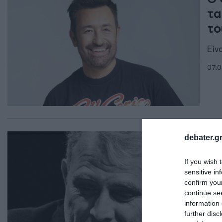
τα
το
Είν
07.0
LIF
debater.gr
Ο 
If you wish 
συ
sensitive in
Ξε
confirm you
continue se
Τον
information 
θαυ
further disc