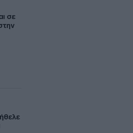
ι σε
 στην
 ήθελε
ι