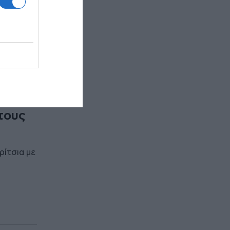
 τους
ρίτσια με