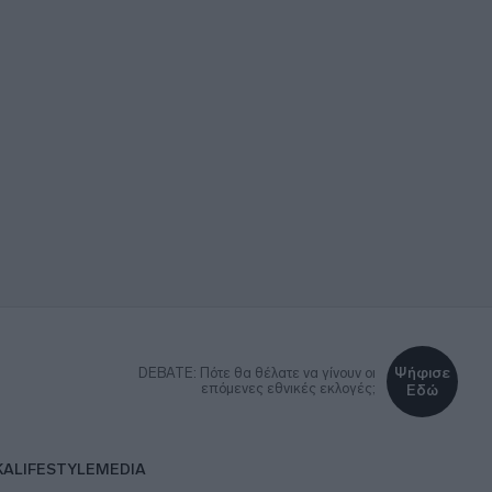
Ψήφισε
DEBATE: Πότε θα θέλατε να γίνουν οι
επόμενες εθνικές εκλογές;
Εδώ
ΚΑ
LIFESTYLE
MEDIA