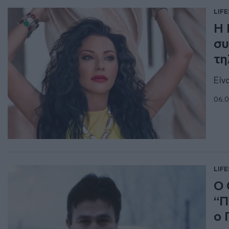
LIF
Η 
συ
τη
Είν
06.0
LIF
Ο 
“Π
ο 