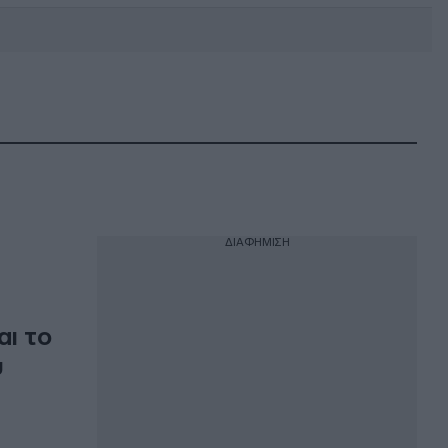
DEBATE: Πότε θα θέλατε να
γίνουν οι επόμενες εθνικές
εκλογές;
ΔΙΑΦΗΜΙΣΗ
αι το
υ