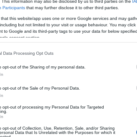
. This information may also be disclosed by us to third parties on the
IA
6.2023 - 19:11
Participants
that may further disclose it to other third parties.
 that this website/app uses one or more Google services and may gath
including but not limited to your visit or usage behaviour. You may click 
 to Google and its third-party tags to use your data for below specifi
ogle consent section.
ΙΤΙΚΗ
Ράνια Θρασκιά στο DEBATER – «Στον 
l Data Processing Opt Outs
ίπρα είδα έναν ειλικρινή και διορατικό
o opt-out of the Sharing of my personal data.
λιτικό με όραμα και συνέπεια»
In
κλειστική συνέντευξη της υποψήφιας βουλευτή στην Α’
o opt-out of the Sale of my Personal Data.
σαλονίκης με τον ΣΥΡΙΖΑ
In
6.2023 - 10:50
to opt-out of processing my Personal Data for Targeted
ing.
In
o opt-out of Collection, Use, Retention, Sale, and/or Sharing
ersonal Data that Is Unrelated with the Purposes for which it
ΙΤΙΚΗ
lected.