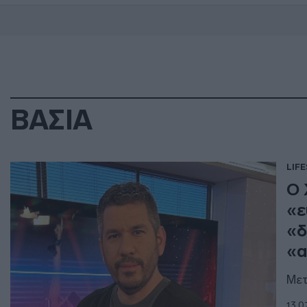
ΒΑΣΙΑ
LIF
Ο 
«ε
«δ
«α
Μετ
13.0