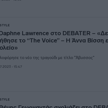
ESTYLE
Daphne Lawrence στο DEBATER – «Δε
ήθησε το “The Voice” – Η Άννα Βίσση ε
ολείο»
λοφόρησε το νέο της τραγούδι με τίτλο "Άβυσσος"
7.2023 - 15:47
ESTYLE
Θέμης Γεωργαντάς σχολιάζει στο DE