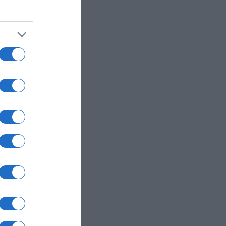
 για
οχή
 την
ι
ιξε
ση”