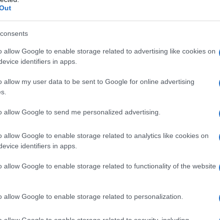
Out
Άδωνις Γεωργιάδης μιλά στο DEBATER
ν επόμενη ημέρα των εκλογών, την επ
consents
υ πουλούσε βιβλία και τη σχέση του με
o allow Google to enable storage related to advertising like cookies on
γενία Μανωλίδου
evice identifiers in apps.
κλειστική συνέντευξη του πρώην Υπουργού Ανάπτυξης κα
o allow my user data to be sent to Google for online advertising
ιπροέδρου της Νέας Δημοκρατίας
s.
6.2023 - 11:13
to allow Google to send me personalized advertising.
o allow Google to enable storage related to analytics like cookies on
evice identifiers in apps.
ESTYLE
Χριστίνα Λαμπίρη στο DEBATER: “Έπα
o allow Google to enable storage related to functionality of the website
λο η απώλεια της μητέρας μου στην
όφαση μου να φύγω από την τηλεόρα
o allow Google to enable storage related to personalization.
τηρεί με τον σύζυγό της το εστιατόριο "Meat the Stars"
o allow Google to enable storage related to security, including