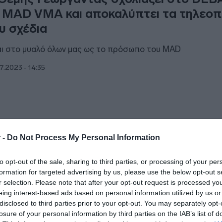
 MAD VMA και αποκαλύπτει τα τηλεοπ
υ σχέδια
αι στο μυαλό όλων μας ως το πρόσωπο του MAD
7.2023 - 14:35
ESTYLE
 -
Do Not Process My Personal Information
Πασχάλης Τσαρούχας στο DEBATER –
to opt-out of the sale, sharing to third parties, or processing of your per
νεχίσω στην τρίτη σεζόν της Γης της Ε
formation for targeted advertising by us, please use the below opt-out s
κινήσαμε γυρίσματα”
r selection. Please note that after your opt-out request is processed y
eing interest-based ads based on personal information utilized by us or
 συνάντησα με αφορμή την παράσταση «Η γειτονιά των
disclosed to third parties prior to your opt-out. You may separately opt-
μάτων» 1923 – 2023: 100 χρόνια Νέα Ιωνία
losure of your personal information by third parties on the IAB’s list of