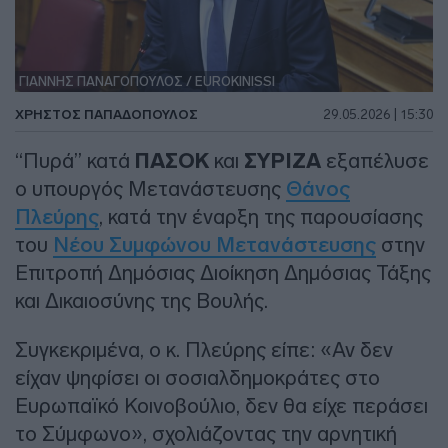
ΓΙΑΝΝΗΣ ΠΑΝΑΓΟΠΟΥΛΟΣ / EUROKINISSI
ΧΡΉΣΤΟΣ ΠΑΠΑΔΌΠΟΥΛΟΣ
29.05.2026 | 15:30
“Πυρά” κατά
ΠΑΣΟΚ
και
ΣΥΡΙΖΑ
εξαπέλυσε
ο υπουργός Μετανάστευσης
Θάνος
Πλεύρης
, κατά την έναρξη της παρουσίασης
του
Νέου Συμφώνου Μετανάστευσης
στην
Επιτροπή Δημόσιας Διοίκηση Δημόσιας Τάξης
και Δικαιοσύνης της Βουλής.
Συγκεκριμένα, ο κ. Πλεύρης είπε: «Αν δεν
είχαν ψηφίσει οι σοσιαλδημοκράτες στο
Ευρωπαϊκό Κοινοβούλιο, δεν θα είχε περάσει
το Σύμφωνο», σχολιάζοντας την αρνητική