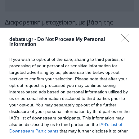
Διαφορετική μεταχείριση, με βάση της
προβλέψεις του νέου Συμφώνου, θα έχουν
όσοι έχουν προσφυγικό προφίλ, που θα
debater.gr -
Do Not Process My Personal
Information
πηγαίνουν σε ανοιχτές δομές και θα κάνουν
αίτηση ασύλου. Εφόσον απαντηθεί θετικά,
If you wish to opt-out of the sale, sharing to third parties, or
αποκτούν τα δικαιώματα του Ευρωπαίου
processing of your personal or sensitive information for
targeted advertising by us, please use the below opt-out
πολίτη. «Το πλαίσιο γίνεται πιο αυστηρό,
section to confirm your selection. Please note that after your
όμως αυτός που είναι πραγματικά δικαιούχος
opt-out request is processed you may continue seeing
ασύλου, δεν χάνει τίποτα από τα δικαιώματά
interest-based ads based on personal information utilized by
us or personal information disclosed to third parties prior to
του», διαβεβαίωσε.
your opt-out. You may separately opt-out of the further
disclosure of your personal information by third parties on the
IAB’s list of downstream participants. This information may
Προσθήκη ως προτεινόμενη
also be disclosed by us to third parties on the
IAB’s List of
πηγή στην Google
Downstream Participants
that may further disclose it to other
third parties.