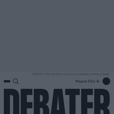
ΑΝΑΖΗΤΗΣΗ
DEBATE: Πότε θα θέλατε να γίνουν οι επόμενες εθνικές εκλογές;
Ψήφισε Εδώ