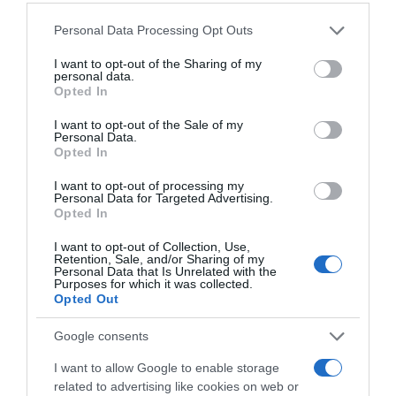
Ειδήσεις σήμερα
Please note that this website/app uses one or more Google
Personal Data Processing Opt Outs
services and may gather and store information including but
not limited to your visit or usage behaviour. You may click to
I want to opt-out of the Sharing of my
Χατζηδάκης: “Άκυρες από 1η Οκτωβρίου οι
personal data.
grant or deny consent to Google and its third-party tags to
Opted In
εγκύκλιοι που δεν αναρτώνται –
use your data for below specified purposes in below Google
Υποχρεωτική η δημοσίευσή τους στις
consent section.
I want to opt-out of the Sale of my
Personal Data.
ιστοσελίδες των φορέων που τις εκδίδουν”
Opted In
Η Ελλάδα στις κορυφαίες επιλογές των
I want to opt-out of processing my
Ευρωπαίων ταξιδιωτών, σύμφωνα με
Personal Data for Targeted Advertising.
Opted In
έρευνα του ΕΟΤ
I want to opt-out of Collection, Use,
Συντάξεις Σεπτεμβρίου 2026: Πότε
Retention, Sale, and/or Sharing of my
Personal Data that Is Unrelated with the
αναμένεται να πληρωθούν μισθωτοί και μη
Purposes for which it was collected.
Opted Out
μισθωτοί
Πάνω από 300 έλεγχοι στις παραλίες με
Google consents
drones και MyCoast – Πρόστιμα έως
I want to allow Google to enable storage
73.000 ευρώ και σφραγίσεις επιχειρήσεων
related to advertising like cookies on web or