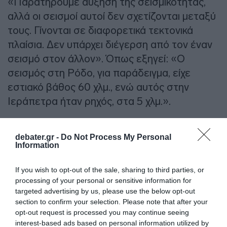
«Παρατηρούμε αύξηση της σεισμικότητας,
αλλά οι σεισμοί αυτοί δεν σχετίζονται μεταξύ
τους. Γίνονται σε διαφορετικά τεκτονικά
πλαίσια. Δεν υπάρχει διέγερση από τον έναν
σεισμό στον άλλον». Όπως εξηγεί: «Ο
σεισμός στη Ρόδο, για παράδειγμα, είχε
εστιακό βάθος 60 χλμ., ενώ αυτός στην
Ιεράπετρα ήταν ρηχός, στα 5 χλμ.».
ΔΙΑΦΗΜΙΣΗ
debater.gr -
Do Not Process My Personal
Information
If you wish to opt-out of the sale, sharing to third parties, or
processing of your personal or sensitive information for
targeted advertising by us, please use the below opt-out
section to confirm your selection. Please note that after your
opt-out request is processed you may continue seeing
interest-based ads based on personal information utilized by