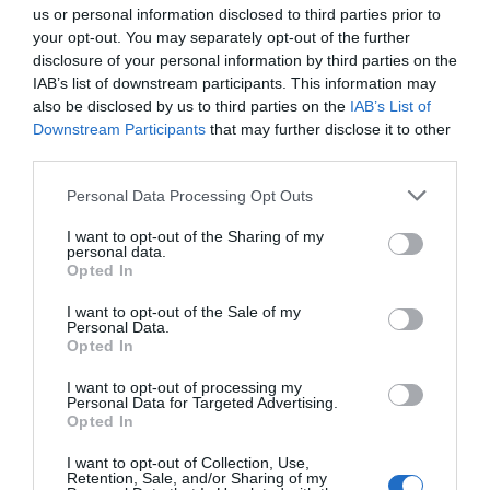
us or personal information disclosed to third parties prior to
your opt-out. You may separately opt-out of the further
disclosure of your personal information by third parties on the
IAB’s list of downstream participants. This information may
Σαντορίνη και Κρήτη:
also be disclosed by us to third parties on the
IAB’s List of
Downstream Participants
that may further disclose it to other
Προβλήματα κατολισθήσεων
third parties.
Please note that this website/app uses one or more Google
Personal Data Processing Opt Outs
Για τα προβλήματα κατολισθήσεων, ειδικά σε
services and may gather and store information including but
not limited to your visit or usage behaviour. You may click to
I want to opt-out of the Sharing of my
τουριστικές περιοχές, όπως η Κρήτη και η
personal data.
grant or deny consent to Google and its third-party tags to
Opted In
Σαντορίνη, ο κ. Λέκκας ανέφερε: «Η Κρήτη
use your data for below specified purposes in below Google
είναι ένας ζωντανός οργανισμός. Οι
consent section.
I want to opt-out of the Sale of my
Personal Data.
απότομες πλαγιές και τα φαράγγια
Opted In
γειτνιάζουν με τουριστικές υποδομές. Μετά
I want to opt-out of processing my
από σεισμούς ή έντονες βροχοπτώσεις,
Personal Data for Targeted Advertising.
Opted In
πρέπει να προσέχουμε ιδιαίτερα».
I want to opt-out of Collection, Use,
Retention, Sale, and/or Sharing of my
Όσον αφορά τα λιμάνια της Σαντορίνης,