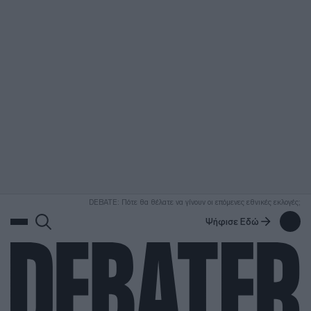
ΑΝΑΖΗΤΗΣΗ
DEBATE: Πότε θα θέλατε να γίνουν οι επόμενες εθνικές εκλογές;
Ψήφισε Εδώ