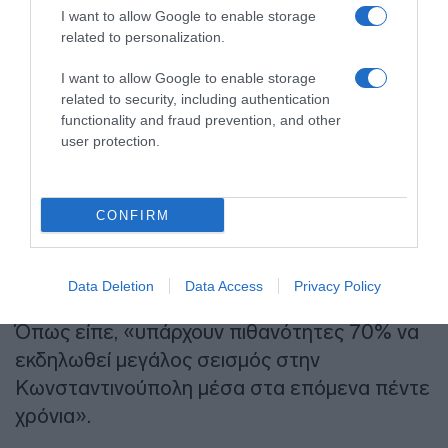
I want to allow Google to enable storage
related to personalization.
I want to allow Google to enable storage
Τουρκία: Αναμένεται μεγάλος
related to security, including authentication
σεισμός στην
functionality and fraud prevention, and other
user protection.
Κωνσταντινούπολη
CONFIRM
Ο κ. Λέκκας αναφέρθηκε και στην Τουρκία,
τονίζοντας: «Ο σεισμός είναι νομοτελειακό
φαινόμενο. Ένα μεγάλο τμήμα του ρήγματος
Data Deletion
Data Access
Privacy Policy
δεν έχει σπάσει και αναμένεται να σπάσει».
Όπως είπε, «υπάρχουν πιθανότητες 70% να
εκδηλωθεί μεγάλος σεισμός στην
Κωνσταντινούπολη μέσα στα επόμενα πέντε
χρόνια».