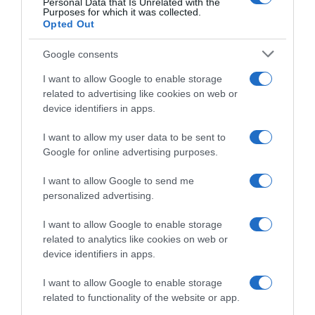
Personal Data that Is Unrelated with the
Purposes for which it was collected.
τόνισε ότι έχουν ληφθεί μέτρα: «Έχει εκδοθεί
Opted Out
νέα απόφαση για την ασφαλή πρόσβαση στα
λιμάνια, με εξαίρεση δύο-τρεις πολύ
Google consents
επικίνδυνες περιοχές. Από τον Σεπτέμβριο
I want to allow Google to enable storage
έχουν δρομολογηθεί μεγάλα έργα ώστε του
related to advertising like cookies on web or
device identifiers in apps.
χρόνου να έχουμε πολύ υψηλό επίπεδο
ασφάλειας».
I want to allow my user data to be sent to
Google for online advertising purposes.
ΔΙΑΦΗΜΙΣΗ
I want to allow Google to send me
personalized advertising.
I want to allow Google to enable storage
related to analytics like cookies on web or
device identifiers in apps.
I want to allow Google to enable storage
related to functionality of the website or app.