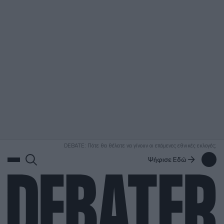
ΑΝΑΖΗΤΗΣΗ
DEBATE: Πότε θα θέλατε να γίνουν οι επόμενες εθνικές εκλογές;
Ψήφισε Εδώ