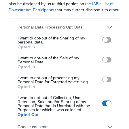
also be disclosed by us to third parties on the
IAB’s List of
Downstream Participants
that may further disclose it to other
third parties.
Please note that this website/app uses one or more Google
Personal Data Processing Opt Outs
services and may gather and store information including but
not limited to your visit or usage behaviour. You may click to
I want to opt-out of the Sharing of my
personal data.
grant or deny consent to Google and its third-party tags to
Opted In
use your data for below specified purposes in below Google
consent section.
I want to opt-out of the Sale of my
Personal Data.
Opted In
ΣΧΟΛΙΑ
I want to opt-out of processing my
Personal Data for Targeted Advertising.
Opted In
I want to opt-out of Collection, Use,
Retention, Sale, and/or Sharing of my
Personal Data that Is Unrelated with the
Purposes for which it was collected.
Opted Out
Google consents