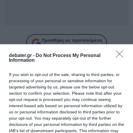
Προσθήκη ως προτεινόμενη
πηγή στην Google
debater.gr -
Do Not Process My Personal
Information
Ακολούθησε το debater.gr στο
Google News
If you wish to opt-out of the sale, sharing to third parties, or
και μάθετε πρώτοι όλες τις ειδήσεις
processing of your personal or sensitive information for
targeted advertising by us, please use the below opt-out
section to confirm your selection. Please note that after your
Share
Tweet
opt-out request is processed you may continue seeing
interest-based ads based on personal information utilized by
ΜΥΡΜΗΓΚΙΑ
us or personal information disclosed to third parties prior to
your opt-out. You may separately opt-out of the further
ΔΙΑΦΗΜΙΣΗ
disclosure of your personal information by third parties on the
IAB’s list of downstream participants. This information may