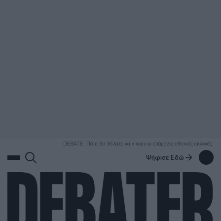
ΑΝΑΖΗΤΗΣΗ
DEBATE: Πότε θα θέλατε να γίνουν οι επόμενες εθνικές εκλογές;
Ψήφισε Εδώ