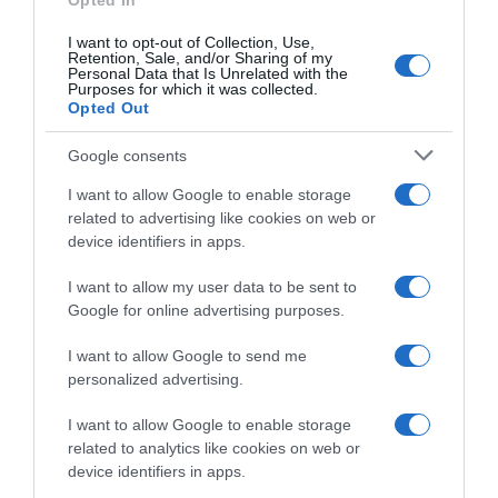
Opted In
I want to opt-out of Collection, Use,
Retention, Sale, and/or Sharing of my
Personal Data that Is Unrelated with the
Purposes for which it was collected.
Opted Out
Google consents
I want to allow Google to enable storage
related to advertising like cookies on web or
device identifiers in apps.
MEDIA
Μαριάννα Γεωργαντή:
I want to allow my user data to be sent to
Google for online advertising purposes.
Ενθουσιάστηκε με τον Γιώργο
Φραγκούλη – “Καλέ, τι ωραίος που
I want to allow Google to send me
είναι” (βίντεο)
personalized advertising.
Το χιουμοριστικό στιγμιότυπο εκτυλίχθηκε στον αέρα της
I want to allow Google to enable storage
πρωινής εκπομπής "Ώρα Ελλάδος" του OPEN
related to analytics like cookies on web or
device identifiers in apps.