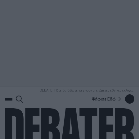
ΑΝΑΖΗΤΗΣΗ
DEBATE: Πότε θα θέλατε να γίνουν οι επόμενες εθνικές εκλογές;
Ψήφισε Εδώ