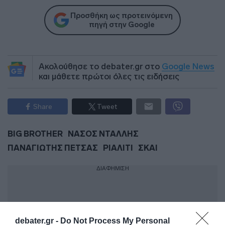
Προσθήκη ως προτεινόμενη
πηγή στην Google
Ακολούθησε το debater.gr στο
Google News
και μάθετε πρώτοι όλες τις ειδήσεις
Share
Tweet
BIG BROTHER
ΝΑΣΟΣ ΝΤΑΛΛΗΣ
ΠΑΝΑΓΙΩΤΗΣ ΠΕΤΣΑΣ
ΡΙΑΛΙΤΙ
ΣΚΑΙ
ΔΙΑΦΗΜΙΣΗ
debater.gr -
Do Not Process My Personal