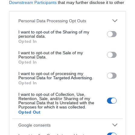
Downstream Participants
that may further disclose it to other
Προσθήκη ως προτεινόμενη
third parties.
πηγή στην Google
Please note that this website/app uses one or more Google
Personal Data Processing Opt Outs
services and may gather and store information including but
Ειδήσεις σήμερα
not limited to your visit or usage behaviour. You may click to
I want to opt-out of the Sharing of my
personal data.
grant or deny consent to Google and its third-party tags to
Opted In
use your data for below specified purposes in below Google
Ξεκινάει την Δευτέρα το Ευρωπαϊκό
consent section.
I want to opt-out of the Sale of my
Πρωτάθλημα Στίβου – Πότε αγωνίζονται
Personal Data.
Opted In
Τεντόγλου, Καραλής, Τζένγκο και οι
υπόλοιποι Έλληνες αθλητές
I want to opt-out of processing my
Personal Data for Targeted Advertising.
Μαύρη Θάλασσα: Η εμπορική ναυτιλία
Opted In
στην πρώτη γραμμή ενός ακήρυχτου
I want to opt-out of Collection, Use,
πολέμου
Retention, Sale, and/or Sharing of my
Personal Data that Is Unrelated with the
Purposes for which it was collected.
5G παντού, 6G στον ορίζοντα: Πού
Opted Out
βρίσκεται η Ελλάδα στη μεγάλη
τεχνολογική μετάβαση
Google consents