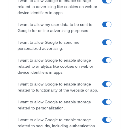
I want to allow Google to enable storage
Ο “χάρτης” των πληρωμών από τον e-
related to advertising like cookies on web or
ΕΦΚΑ και τη ΔΥΠΑ έως τις 14 Αυγούστου
device identifiers in apps.
I want to allow my user data to be sent to
Ακολούθησε το debater.gr στο
Google News
Google for online advertising purposes.
και μάθετε πρώτοι όλες τις ειδήσεις
I want to allow Google to send me
personalized advertising.
Share
Tweet
I want to allow Google to enable storage
related to analytics like cookies on web or
ALPHA
SUPER ΚΑΤΕΡΙΝΑ
ΕΚΠΟΜΠΕΣ
device identifiers in apps.
ΚΑΤΕΡΙΝΑ ΚΑΙΝΟΥΡΓΙΟΥ
I want to allow Google to enable storage
ΔΙΑΦΗΜΙΣΗ
related to functionality of the website or app.
I want to allow Google to enable storage
related to personalization.
I want to allow Google to enable storage
related to security, including authentication