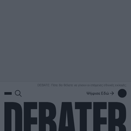
ΑΝΑΖΗΤΗΣΗ
DEBATE: Πότε θα θέλατε να γίνουν οι επόμενες εθνικές εκλογές;
Ψήφισε Εδώ