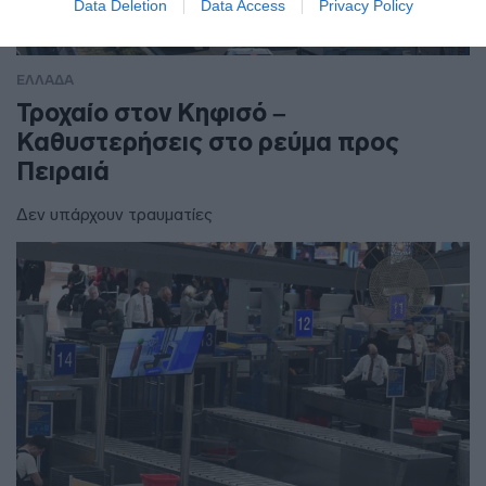
Data Deletion
Data Access
Privacy Policy
ΕΛΛΑΔΑ
Τροχαίο στον Κηφισό –
Καθυστερήσεις στο ρεύμα προς
Πειραιά
Δεν υπάρχουν τραυματίες