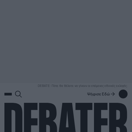
ΑΝΑΖΗΤΗΣΗ
DEBATE: Πότε θα θέλατε να γίνουν οι επόμενες εθνικές εκλογές;
Ψήφισε Εδώ