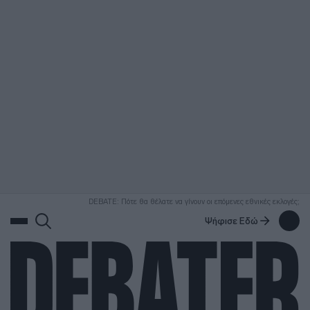
ΑΝΑΖΗΤΗΣΗ
DEBATE: Πότε θα θέλατε να γίνουν οι επόμενες εθνικές εκλογές;
Ψήφισε Εδώ