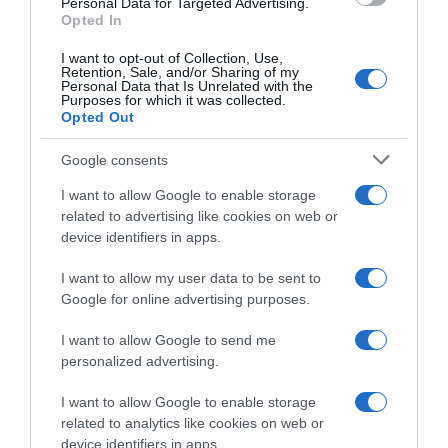
Personal Data for Targeted Advertising.
Opted In
Ειδήσεις σήμερα:
I want to opt-out of Collection, Use,
Retention, Sale, and/or Sharing of my
Μητσοτάκης: Υποκλίθηκε στα ονόματα
Personal Data that Is Unrelated with the
Purposes for which it was collected.
των θυμάτων των Τεμπών στο Σύνταγμα
Opted Out
(βίντεο)
Google consents
Ορκίστηκε ο νέος Πρόεδρος της
I want to allow Google to enable storage
Δημοκρατίας Κωνσταντίνος Τασούλας –
related to advertising like cookies on web or
Όσα έγιναν στην τελετή (βίντεο,
device identifiers in apps.
φωτογραφίες)
I want to allow my user data to be sent to
Google for online advertising purposes.
Προσθήκη ως προτεινόμενη
I want to allow Google to send me
πηγή στην Google
personalized advertising.
I want to allow Google to enable storage
related to analytics like cookies on web or
Ακολούθησε το debater.gr στο
Google News
device identifiers in apps.