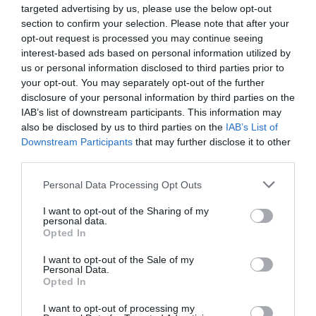
targeted advertising by us, please use the below opt-out
Σε άλλη συνομιλία, μέλος της σπείρας λέει σε
section to confirm your selection. Please note that after your
opt-out request is processed you may continue seeing
πρατηριούχο να «κλείσει» το σύστημα για μία
interest-based ads based on personal information utilized by
ημέρα.
us or personal information disclosed to third parties prior to
your opt-out. You may separately opt-out of the further
Άγνωστος: Έλα φίλε
disclosure of your personal information by third parties on the
IAB’s list of downstream participants. This information may
also be disclosed by us to third parties on the
IAB’s List of
Β: Έλα τι κάνεις;
Downstream Participants
that may further disclose it to other
third parties.
Άγνωστος: Καλά, καλά.
Please note that this website/app uses one or more Google
Personal Data Processing Opt Outs
services and may gather and store information including but
Β: Καλά. Για σήμερα κλείστα όλα
not limited to your visit or usage behaviour. You may click to
I want to opt-out of the Sharing of my
personal data.
grant or deny consent to Google and its third-party tags to
Άγνωστος: Οκ.
Opted In
use your data for below specified purposes in below Google
consent section.
I want to opt-out of the Sale of my
Β: Εντάξει;
Personal Data.
Opted In
Άγνωστος: Έγινε.
I want to opt-out of processing my