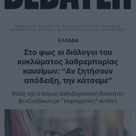
DEBATER.GR
/
ΕΛΛΑΔΑ
/
ΣΤΟ ΦΩΣ ΟΙ ΔΙΆΛΟΓΟΙ ΤΟΥ ΚΥΚΛΏΜΑΤΟΣ
ΛΑΘΡΕΜΠΟΡΊΑΣ ΚΑΥΣΊΜΩΝ: “ΑΝ ΖΗΤΉΣΟΥΝ ΑΠΌΔΕΙΞΗ, ΤΗΝ ΚΆΤΣΑΜΕ”
ΕΛΛΑΔΑ
Στο φως οι διάλογοι του
κυκλώματος λαθρεμπορίας
καυσίμων: “Αν ζητήσουν
απόδειξη, την κάτσαμε”
Μέλη της σπείρας καθοδηγούσαν ιδιοκτήτες
βενζινάδικων με "πειραγμένες" αντλίες