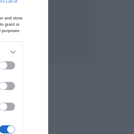
B’s List of
er and store
to grant or
ed purposes