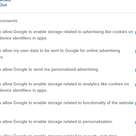
Out
λις ημέρες μετά το μεγάλο θόρυβο που
 αστυνομική φρουρά, ένα θέμα που
consents
η.
o allow Google to enable storage related to advertising like cookies on
evice identifiers in apps.
o allow my user data to be sent to Google for online advertising
πυροβολισμούς έξω από το σπίτι του
s.
to allow Google to send me personalized advertising.
o allow Google to enable storage related to analytics like cookies on
evice identifiers in apps.
o allow Google to enable storage related to functionality of the website
o allow Google to enable storage related to personalization.
o allow Google to enable storage related to security, including