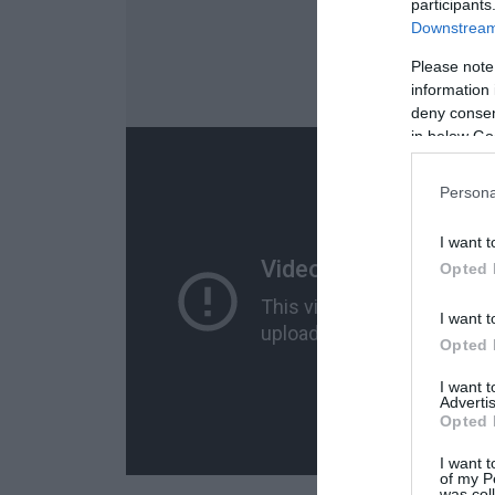
participants
Downstream 
Please note
information 
deny consent
in below Go
Persona
I want t
Opted 
I want t
Opted 
I want 
Advertis
Opted 
I want t
of my P
was col