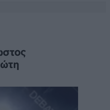
DEBATE: Πότε θα θέλατε να
γίνουν οι επόμενες εθνικές
εκλογές;
ωστος
ιώτη