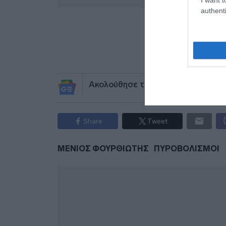
authenti
Προσθήκ
πηγ
Ακολούθησε το debater.gr στο
Go
Share
Tweet
ΜΕΝΙΟΣ ΦΟΥΡΘΙΩΤΗΣ
ΠΥΡΟΒΟΛΙΣΜΟΙ