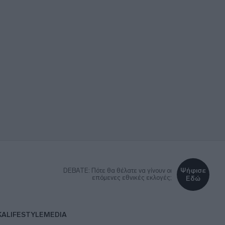
Ψήφισε
DEBATE: Πότε θα θέλατε να γίνουν οι
επόμενες εθνικές εκλογές;
Εδώ
ΚΑ
LIFESTYLE
MEDIA