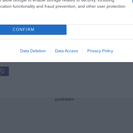
cation functionality and fraud prevention, and other user protection.
η ως προτεινόμενη
ή στην Google
CONFIRM
ogle News
και μάθετε πρώτοι όλες τις ειδήσεις
Data Deletion
Data Access
Privacy Policy
ΔΙΑΦΗΜΙΣΗ