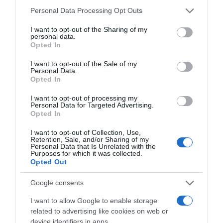
Please note that this website/app uses one or more Google
Personal Data Processing Opt Outs
services and may gather and store information including but
not limited to your visit or usage behaviour. You may click to
I want to opt-out of the Sharing of my
personal data.
grant or deny consent to Google and its third-party tags to
Opted In
use your data for below specified purposes in below Google
consent section.
I want to opt-out of the Sale of my
Personal Data.
ΣΧΟΛΙΑ
Opted In
I want to opt-out of processing my
Personal Data for Targeted Advertising.
Opted In
I want to opt-out of Collection, Use,
Retention, Sale, and/or Sharing of my
Personal Data that Is Unrelated with the
Purposes for which it was collected.
Opted Out
Google consents
I want to allow Google to enable storage
related to advertising like cookies on web or
device identifiers in apps.