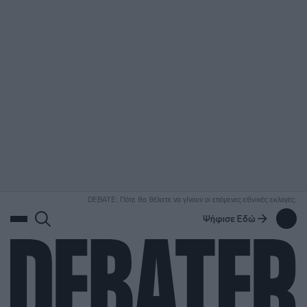
ΑΝΑΖΗΤΗΣΗ
DEBATE: Πότε θα θέλατε να γίνουν οι επόμενες εθνικές εκλογές;
Ψήφισε Εδώ