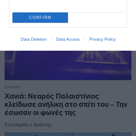
CONFIRM
Data Deletion
Data Access
Privacy Policy
ΕΛΛΑΔΑ
Χανιά: Νεαρός Παλαιστίνιος
κλείδωσε ανήλικη στο σπίτι του – Την
έσωσαν οι φωνές της
Συνελήφθη ο δράστης