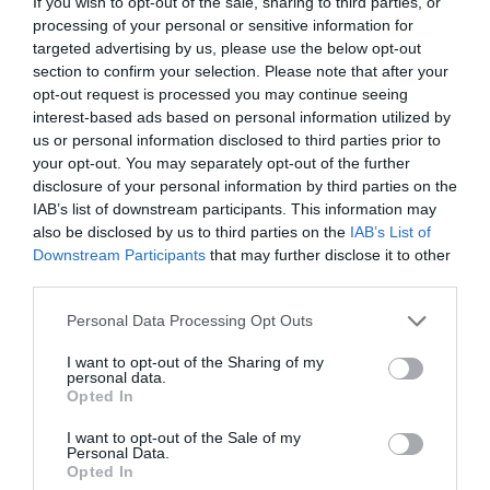
σε συνοικία της Φιλαδέλφειας με
If you wish to opt-out of the sale, sharing to third parties, or
processing of your personal or sensitive information for
αποτέλεσμα να χάσουν τη ζωή τους επτά
targeted advertising by us, please use the below opt-out
άνθρωποι, έξι επιβαίνοντες στο αεροσκάφος
section to confirm your selection. Please note that after your
κι ένας στο έδαφος.
opt-out request is processed you may continue seeing
interest-based ads based on personal information utilized by
us or personal information disclosed to third parties prior to
ΔΙΑΦΗΜΙΣΗ
your opt-out. You may separately opt-out of the further
disclosure of your personal information by third parties on the
IAB’s list of downstream participants. This information may
also be disclosed by us to third parties on the
IAB’s List of
Downstream Participants
that may further disclose it to other
third parties.
Please note that this website/app uses one or more Google
Personal Data Processing Opt Outs
services and may gather and store information including but
not limited to your visit or usage behaviour. You may click to
I want to opt-out of the Sharing of my
personal data.
grant or deny consent to Google and its third-party tags to
Opted In
use your data for below specified purposes in below Google
consent section.
I want to opt-out of the Sale of my
Ειδήσεις σήμερα:
Personal Data.
Opted In