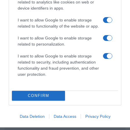
related to analytics like cookies on web or
device identifiers in apps.
Προσθήκη ως προτεινόμενη
I want to allow Google to enable storage
πηγή στην Google
related to functionality of the website or app.
I want to allow Google to enable storage
related to personalization.
Ακολούθησε το debater.gr στο
Google News
και μάθετε πρώτοι όλες τις ειδήσεις
I want to allow Google to enable storage
related to security, including authentication
functionality and fraud prevention, and other
Share
Tweet
user protection.
BOEING 737
ΑΕΡΟΠΛΑΝΟ
ΗΠΑ
ΝΤΕΝΒΕΡ
CONFIRM
ΔΙΑΦΗΜΙΣΗ
Data Deletion
Data Access
Privacy Policy