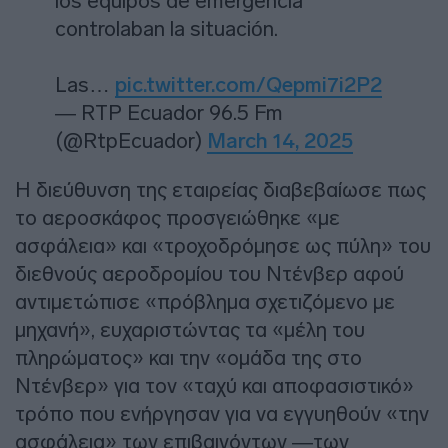
los equipos de emergencia
controlaban la situación.
Las…
pic.twitter.com/Qepmi7i2P2
— RTP Ecuador 96.5 Fm
(@RtpEcuador)
March 14, 2025
Η διεύθυνση της εταιρείας διαβεβαίωσε πως
το αεροσκάφος προσγειώθηκε «με
ασφάλεια» και «τροχοδρόμησε ως πύλη» του
διεθνούς αεροδρομίου του Ντένβερ αφού
αντιμετώπισε «πρόβλημα σχετιζόμενο με
μηχανή», ευχαριστώντας τα «μέλη του
πληρώματος» και την «ομάδα της στο
Ντένβερ» για τον «ταχύ και αποφασιστικό»
τρόπο που ενήργησαν για να εγγυηθούν «την
ασφάλεια» των επιβαινόντων —των