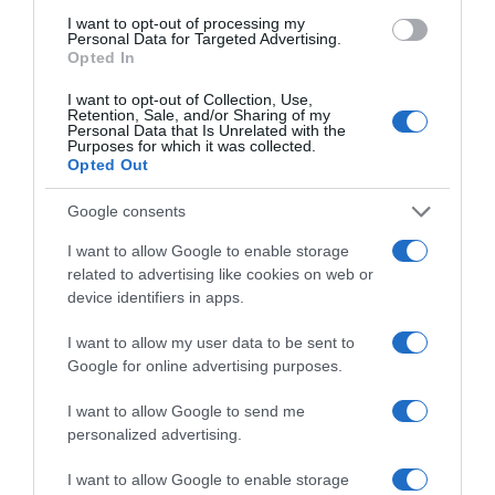
Σίνδος: Με πάνω από 40 μαχαιριές
I want to opt-out of processing my
έσφαξε την 44χρονη ο 53χρονος –
Personal Data for Targeted Advertising.
Opted In
Χρησιμοποίησε 4 διαφορετικά μαχαίρια
I want to opt-out of Collection, Use,
Retention, Sale, and/or Sharing of my
ΔΙΑΦΗΜΙΣΗ
Personal Data that Is Unrelated with the
Purposes for which it was collected.
Opted Out
Google consents
I want to allow Google to enable storage
related to advertising like cookies on web or
device identifiers in apps.
I want to allow my user data to be sent to
Google for online advertising purposes.
I want to allow Google to send me
Θεσσαλονίκη: Στα «δίχτυα» της ΕΛΑΣ
personalized advertising.
άνδρας που εκκρεμούσε σε βάρος του
I want to allow Google to enable storage
Ερυθρά Αγγελία Διεθνών Αναζητήσεων