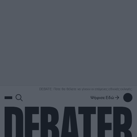
ΑΝΑΖΗΤΗΣΗ
DEBATE: Πότε θα θέλατε να γίνουν οι επόμενες εθνικές εκλογές;
Ψήφισε Εδώ