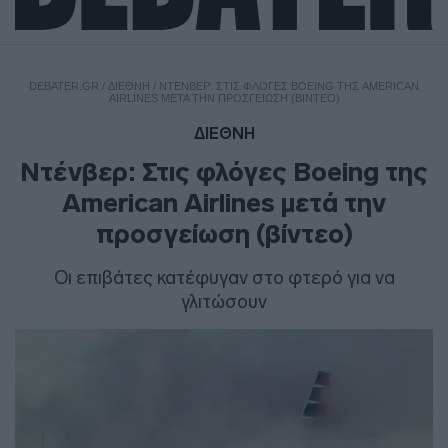
DEBATER.GR
/
ΔΙΕΘΝΗ
/
ΝΤΈΝΒΕΡ: ΣΤΙΣ ΦΛΌΓΕΣ BOEING ΤΗΣ AMERICAN
AIRLINES ΜΕΤΆ ΤΗΝ ΠΡΟΣΓΕΊΩΣΗ (ΒΊΝΤΕΟ)
ΔΙΕΘΝΗ
Ντένβερ: Στις φλόγες Boeing της
American Airlines μετά την
προσγείωση (βίντεο)
Οι επιβάτες κατέφυγαν στο φτερό για να
γλιτώσουν