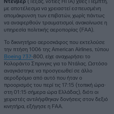
Ντένβερ
(Τέξας, νότιες ΗΠΑ) χθες Πέμπτη,
με αποτέλεσμα να χρειαστεί εσπευσμένη
απομάκρυνση των επιβατών, χωρίς πάντως
να αναφερθούν τραυματισμοί, ανακοίνωσε η
υπηρεσία πολιτικής αεροπορίας (FAA).
Το δικινητήριο αεροσκάφος που εκτελούσε
την πτήση 1006 της American Airlines, τύπου
Boeing 737-
800, είχε αναχωρήσει το
Κολοράντο Σπρινγκς για το Ντάλας. Ωστόσο
αναγκάστηκε να προσγειωθεί σε άλλο
αεροδρόμιο από αυτό που ήταν ο
προορισμός του περί τις 17:15 (τοπική ώρα·
στη 01:15 σήμερα ώρα Ελλάδας), διότι οι
χειριστές αντιλήφθηκαν δονήσεις στον δεξιό
κινητήρα, εξήγησε η FAA.