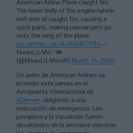
American Airline Plane caught fire.
The lower belly of the engine/wheel
well side all caught fire, causing a
quick panic, making passengers go
onto the wing of the plane.
pic.twitter.com/AoINXBOV3o
—
MəanL¡LMə♡₩
(@MeanLILMeoW)
March 14, 2025
Un avión de American Airlines se
incendió este jueves en el
Aeropuerto Internacional de
#Denver
, obligando a una
evacuación de emergencia. Los
pasajeros y la tripulación fueron
desalojados de la aeronave mientras