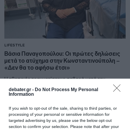
LIFESTYLE
Βάσια Παναγοπούλου: Οι πρώτες δηλώσεις
μετά το ατύχημα στην Κωνσταντινούπολη –
«Δεν θα το αφήσω έτσι»
Η ηθοποιός τραυματίστηκε σοβαρά κατά την
αποβίβασή της από αεροσκάφος
debater.gr -
Do Not Process My Personal
Information
29.04.2026 - 13:00
If you wish to opt-out of the sale, sharing to third parties, or
processing of your personal or sensitive information for
targeted advertising by us, please use the below opt-out
section to confirm your selection. Please note that after your