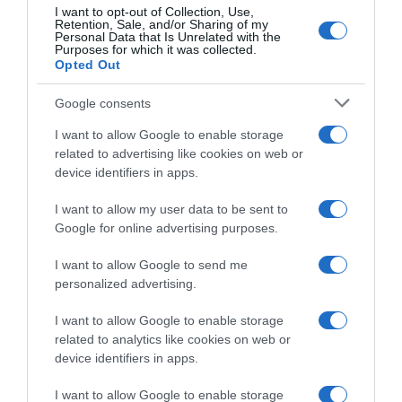
I want to opt-out of Collection, Use,
Retention, Sale, and/or Sharing of my
Personal Data that Is Unrelated with the
Purposes for which it was collected.
Opted Out
Google consents
I want to allow Google to enable storage
related to advertising like cookies on web or
device identifiers in apps.
I want to allow my user data to be sent to
Google for online advertising purposes.
LIFESTYLE
I want to allow Google to send me
Βάσια Παναγοπούλου: Δείτε σπάνια
personalized advertising.
φωτογραφία με τον μικρότερο γιο της – Οι
ευχές για τα γενέθλιά του
I want to allow Google to enable storage
related to analytics like cookies on web or
Έχει τεράστια αδυναμία στα 3 παιδιά της
device identifiers in apps.
14.01.2025 - 14:51
I want to allow Google to enable storage