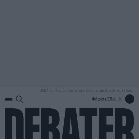
ΑΝΑΖΗΤΗΣΗ
DEBATE: Πότε θα θέλατε να γίνουν οι επόμενες εθνικές εκλογές;
Ψήφισε Εδώ