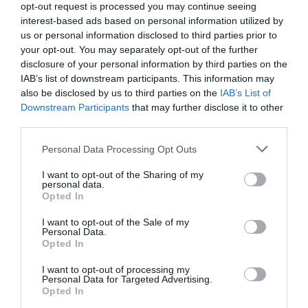
opt-out request is processed you may continue seeing
interest-based ads based on personal information utilized by
us or personal information disclosed to third parties prior to
your opt-out. You may separately opt-out of the further
disclosure of your personal information by third parties on the
IAB’s list of downstream participants. This information may
also be disclosed by us to third parties on the
IAB’s List of
Downstream Participants
that may further disclose it to other
third parties.
Please note that this website/app uses one or more Google
Personal Data Processing Opt Outs
LIFESTYLE
services and may gather and store information including but
Βάσια Παναγοπούλου: Το ατύχημα της
not limited to your visit or usage behaviour. You may click to
I want to opt-out of the Sharing of my
personal data.
grant or deny consent to Google and its third-party tags to
ηθοποιού στην Κωνσταντινούπολη –
Opted In
use your data for below specified purposes in below Google
Τραυματίστηκε σε αεροπλάνο
consent section.
I want to opt-out of the Sale of my
Personal Data.
Η ταλαιπωρία για να φτάσει στο ΚΑΤ
Opted In
28.04.2026 - 19:19
I want to opt-out of processing my
Personal Data for Targeted Advertising.
Opted In