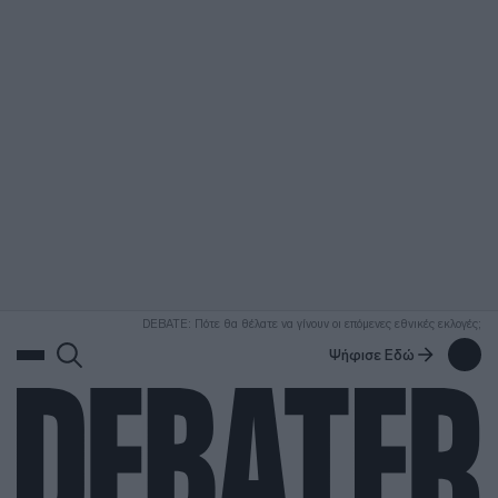
ΑΝΑΖΗΤΗΣΗ
DEBATE: Πότε θα θέλατε να γίνουν οι επόμενες εθνικές εκλογές;
Ψήφισε Εδώ