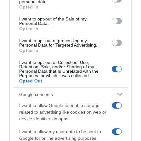
personal data.
grant or deny consent to Google and its third-party tags to
Opted In
use your data for below specified purposes in below Google
consent section.
I want to opt-out of the Sale of my
Personal Data.
Opted In
I want to opt-out of processing my
Personal Data for Targeted Advertising.
ΠΟΛΙΤΙΚΗ
Opted In
Μυλωνάκης κατά Τζάκρη για ΟΠΕΚΕΠΕ: “Την
καλώ να ανασκευάσει το αδιανόητο ψέμα της
I want to opt-out of Collection, Use,
Retention, Sale, and/or Sharing of my
– Η ανοχή έχει και τα όρια της”
Personal Data that Is Unrelated with the
Purposes for which it was collected.
Opted Out
"Δεν γίνεται πουθενά αναφορά του ονόματος μου σε
καμία νόμιμη επισύνδεση"
Google consents
20.12.2025 - 11:21
I want to allow Google to enable storage
related to advertising like cookies on web or
device identifiers in apps.
I want to allow my user data to be sent to
Google for online advertising purposes.