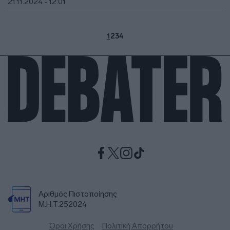
21.11.2024 - 12:01
1
2
3
4
Αριθμός Πιστοποίησης
Μ.Η.Τ.252024
Όροι Χρήσης
Πολιτική Απορρήτου