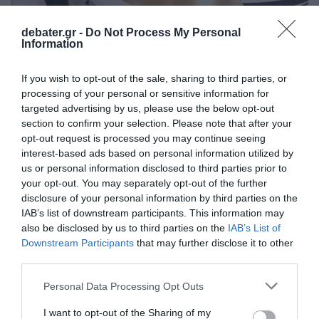
debater.gr -
Do Not Process My Personal
Information
ΠΟΛΙΤΙΚΗ
If you wish to opt-out of the sale, sharing to third parties, or
Επεισόδιο στον αέρα: Αποχώρησε ο
processing of your personal or sensitive information for
Λαζαρίδης μετά από δήλωση της Τζάκρη για
targeted advertising by us, please use the below opt-out
“αλητεία της ΝΔ”
section to confirm your selection. Please note that after your
opt-out request is processed you may continue seeing
Έφυγε φωνάζοντας "ντροπή"
interest-based ads based on personal information utilized by
us or personal information disclosed to third parties prior to
10.01.2026 - 12:47
your opt-out. You may separately opt-out of the further
disclosure of your personal information by third parties on the
IAB’s list of downstream participants. This information may
also be disclosed by us to third parties on the
IAB’s List of
Downstream Participants
that may further disclose it to other
third parties.
Please note that this website/app uses one or more Google
Personal Data Processing Opt Outs
services and may gather and store information including but
not limited to your visit or usage behaviour. You may click to
I want to opt-out of the Sharing of my