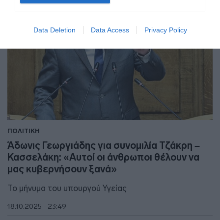
Data Deletion
Data Access
Privacy Policy
ΠΟΛΙΤΙΚΗ
Άδωνις Γεωργιάδης για συνομιλία Τζάκρη –
Κασσελάκη: «Αυτοί οι άνθρωποι θέλουν να
μας κυβερνήσουν ξανά»
Το μήνυμα του υπουργού Υγείας
18.10.2025 - 23:49