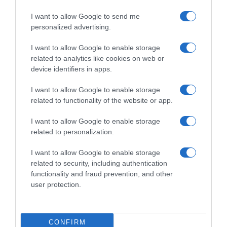
I want to allow Google to send me
personalized advertising.
I want to allow Google to enable storage
related to analytics like cookies on web or
device identifiers in apps.
I want to allow Google to enable storage
related to functionality of the website or app.
ΠΟΛΙΤΙΚΗ
I want to allow Google to enable storage
Τζάκρη: Προσπάθησε να τρολάρει τον
related to personalization.
εξώστη στο βιβλίο Τσίπρα – “Όπως λέμε
Karma is a… beast”
I want to allow Google to enable storage
related to security, including authentication
Σε εμφάνισης στο τηλεοπτικό σταθμό του ΣΚΑΪ
functionality and fraud prevention, and other
user protection.
05.12.2025 - 14:36
CONFIRM